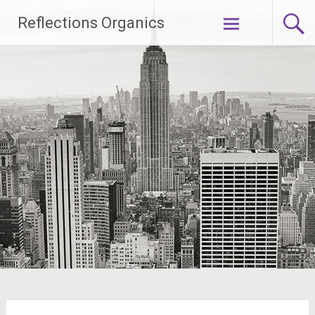
Skip
Reflections Organics
to
content