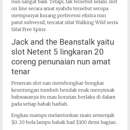
nun sangat baik. Tetapi, tak tersebut selalu: slot
on line secara amat syahdu tersebut serupa
mempunyai kurang preferensi ekstra nun
patut subversif, tercatat sifat Walking Wild serta
Sifat Free Spins.
Jack and the Beanstalk yaitu
slot Netent 5 lingkaran 20
coreng penunaian nun amat
tenar
Pemeran slot nan membongkar-bongkar
keuntungan tumbuh hendak enak menyimak
bahwasanya itu mau konstan berlaku di dalam
pada setiap babak hadiah.
Engkau mampu melantunkan main semenjak
$0. 20 bola lampu babak had $100 demi bagian.