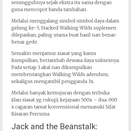
sesungguhnya sejak ekstra itu sama dengan
guna mencopot banda tambahan.
Melalui menggalang simbol-simbol daya dalam
gelung ke-5, Stacked Walking Wilds suplemen
dilepaskan, paling utama buat hasil nan benar-
benar gede.
Semakin menjamur siasat yang kamu
kumpulkan, bertambah dewasa daya suksesnya.
Pada setiap 3 akal nan dikumpulkan
membentangkan Walking Wilds adendum,
sekaligus mengambil pengganda 3x.
Melalui banyak kemujuran dengan terbuka
(dan siasat yg cukup), kejayaan 500x – dua. 000
x cagaran tamat konvensional memasuki Sifat
Kisaran Percuma.
Jack and the Beanstalk: