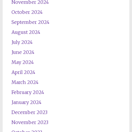
November 2024
October 2024
September 2024
August 2024
July 2024
June 2024
May 2024
April 2024
March 2024
February 2024
January 2024
December 2023
November 2023