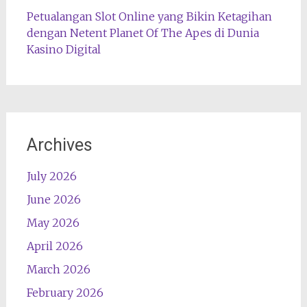
Petualangan Slot Online yang Bikin Ketagihan
dengan Netent Planet Of The Apes di Dunia
Kasino Digital
Archives
July 2026
June 2026
May 2026
April 2026
March 2026
February 2026