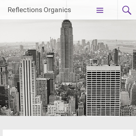
Skip
Reflections Organics
to
content