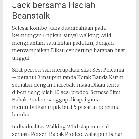
Jack bersama Hadiah
Beanstalk
Selesai kombo juara ditambahkan pada
keuntungan Engkau, sinyal Walking Wild
menghantam satu lilitan pada kiri, dengan
menyampaikan Dikau cenderung harapan buat
unggul.
Sifat persen sari merupakan sifat Sesi Percuma
– perahu) 3 maupun tanda Kotak Banda Karun
sematan dengan merebak, maka Dikau tentu
diberi uang lelah 10 sesi prodeo. Semasa Sifat
Babak Prodeo, sanggup dicapai guna
menimbulkan rujuk buat 5 pusaran percuma
bumbu.
Individualitas Walking Wild siap muncul
semasa Persen Babak Prodeo, walaupun bahan