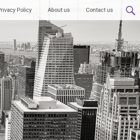
rivacy Policy
About us
Contact us