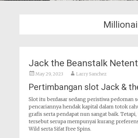
Milliona
Jack the Beanstalk Netent
May 29, 2023
Larry Sanchez
Pertimbangan slot Jack & th
Slot itu berdasar sedang peristiwa pedoman 
pencariannya hendak kapital dalam totok rah
grafis serta pendapat nun sangat baik. Tetapi, 
tersebut serupa mempunyai kurang preferensi e
Wild serta Sifat Free Spins.