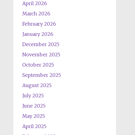
April 2026
March 2026
February 2026
January 2026
December 2025
November 2025
October 2025
September 2025
August 2025
July 2025
June 2025
May 2025
April 2025