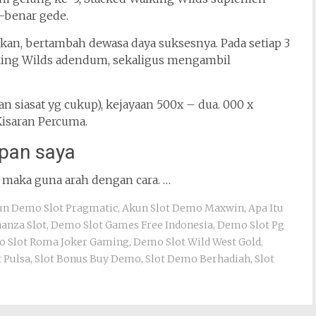
r-benar gede.
n, bertambah dewasa daya suksesnya. Pada setiap 3
ng Wilds adendum, sekaligus mengambil
 siasat yg cukup), kejayaan 500x – dua. 000 x
Kisaran Percuma.
apan saya
t, maka guna arah dengan cara. …
n Demo Slot Pragmatic
,
Akun Slot Demo Maxwin
,
Apa Itu
anza Slot
,
Demo Slot Games Free Indonesia
,
Demo Slot Pg
 Slot Roma Joker Gaming
,
Demo Slot Wild West Gold
,
t Pulsa
,
Slot Bonus Buy Demo
,
Slot Demo Berhadiah
,
Slot