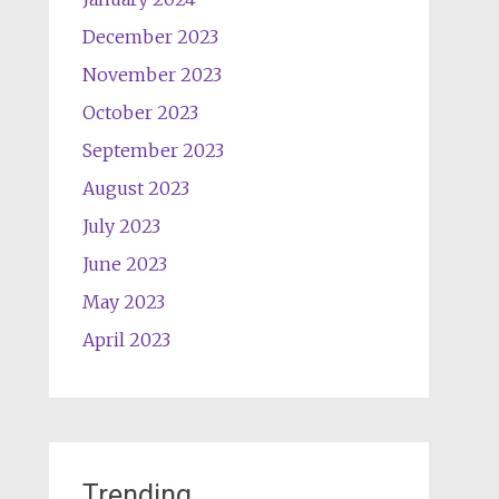
December 2023
November 2023
October 2023
September 2023
August 2023
July 2023
June 2023
May 2023
April 2023
Trending