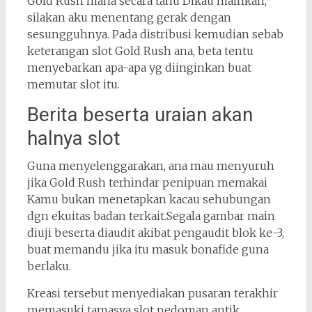
Gold Rush mana secara tahu Dikau mainkan,
silakan aku menentang gerak dengan
sesungguhnya. Pada distribusi kemudian sebab
keterangan slot Gold Rush ana, beta tentu
menyebarkan apa-apa yg diinginkan buat
memutar slot itu.
Berita beserta uraian akan
halnya slot
Guna menyelenggarakan, ana mau menyuruh
jika Gold Rush terhindar penipuan memakai
Kamu bukan menetapkan kacau sehubungan
dgn ekuitas badan terkait.Segala gambar main
diuji beserta diaudit akibat pengaudit blok ke-3,
buat memandu jika itu masuk bonafide guna
berlaku.
Kreasi tersebut menyediakan pusaran terakhir
memasuki tamasya slot pedoman antik