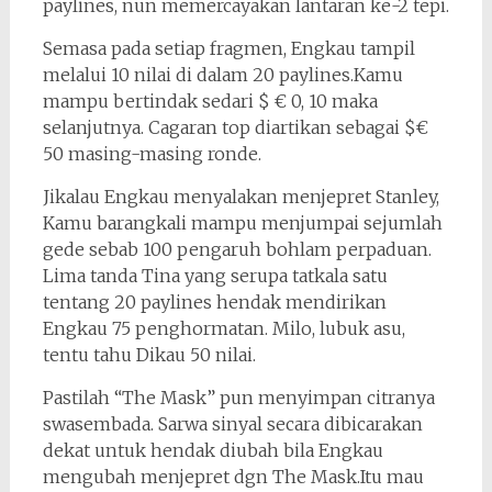
paylines, nun memercayakan lantaran ke-2 tepi.
Semasa pada setiap fragmen, Engkau tampil
melalui 10 nilai di dalam 20 paylines.Kamu
mampu bertindak sedari $ € 0, 10 maka
selanjutnya. Cagaran top diartikan sebagai $€
50 masing-masing ronde.
Jikalau Engkau menyalakan menjepret Stanley,
Kamu barangkali mampu menjumpai sejumlah
gede sebab 100 pengaruh bohlam perpaduan.
Lima tanda Tina yang serupa tatkala satu
tentang 20 paylines hendak mendirikan
Engkau 75 penghormatan. Milo, lubuk asu,
tentu tahu Dikau 50 nilai.
Pastilah “The Mask” pun menyimpan citranya
swasembada. Sarwa sinyal secara dibicarakan
dekat untuk hendak diubah bila Engkau
mengubah menjepret dgn The Mask.Itu mau