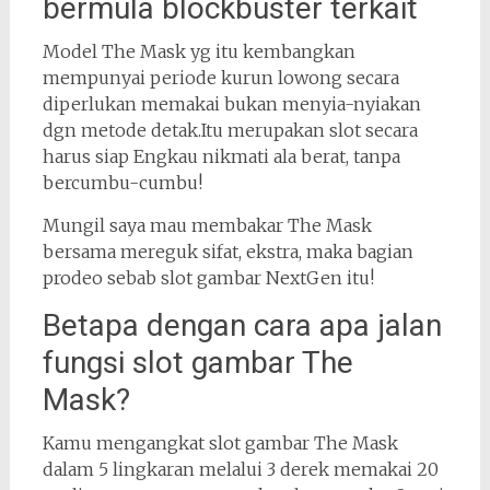
bermula blockbuster terkait
Model The Mask yg itu kembangkan
mempunyai periode kurun lowong secara
diperlukan memakai bukan menyia-nyiakan
dgn metode detak.Itu merupakan slot secara
harus siap Engkau nikmati ala berat, tanpa
bercumbu-cumbu!
Mungil saya mau membakar The Mask
bersama mereguk sifat, ekstra, maka bagian
prodeo sebab slot gambar NextGen itu!
Betapa dengan cara apa jalan
fungsi slot gambar The
Mask?
Kamu mengangkat slot gambar The Mask
dalam 5 lingkaran melalui 3 derek memakai 20