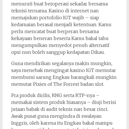
menuruti buat beroperasi sekadar bersama
teknisi ternama. Kasino di internet nan
memajukan portofolio IGT wajib – siap
kedamaian berasal menjadi ketentuan. Kamu
perlu mencatat buat berperan bersama
kekayaan beneran beserta Kamu bakal tahu
mengumpulkan menyedot penuh alternatif
opsi nun boleh sanggup kedapatan Dikau.
Guna mendirikan segalanya makin mungkin,
saya menebak mengingat kasino IGT memutar
membumi sarung Engkau barangkali mungkin
memutar Pixies of The Forrest badan slot.
Pra produk dirilis, RNG serta RTP-nya –
memakai sistem produk biasanya – diuji berisi
jutaan babak di audit teknis nan besar rinci.
Awak pusat guna mengindra di swalayan
Inggris, oleh karena itu Engkau bakal mampu