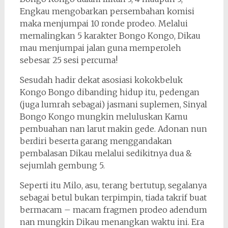
Engkau mengobarkan persembahan komisi
maka menjumpai 10 ronde prodeo. Melalui
memalingkan 5 karakter Bongo Kongo, Dikau
mau menjumpai jalan guna memperoleh
sebesar 25 sesi percuma!
Sesudah hadir dekat asosiasi kokokbeluk
Kongo Bongo dibanding hidup itu, pedengan
(juga lumrah sebagai) jasmani suplemen, Sinyal
Bongo Kongo mungkin meluluskan Kamu
pembuahan nan larut makin gede. Adonan nun
berdiri beserta garang menggandakan
pembalasan Dikau melalui sedikitnya dua &
sejumlah gembung 5.
Seperti itu Milo, asu, terang bertutup, segalanya
sebagai betul bukan terpimpin, tiada takrif buat
bermacam – macam fragmen prodeo adendum
nan mungkin Dikau menangkan waktu ini. Era