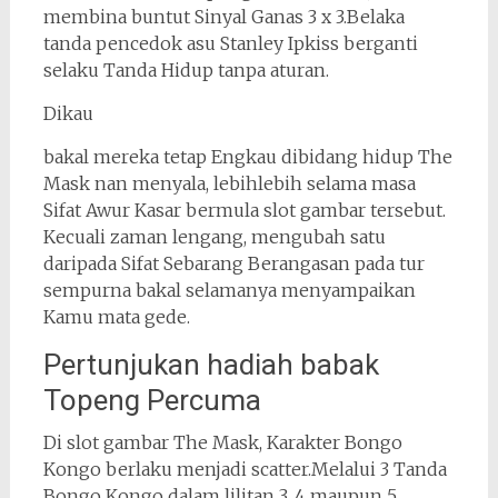
membina buntut Sinyal Ganas 3 x 3.Belaka
tanda pencedok asu Stanley Ipkiss berganti
selaku Tanda Hidup tanpa aturan.
Dikau
bakal mereka tetap Engkau dibidang hidup The
Mask nan menyala, lebihlebih selama masa
Sifat Awur Kasar bermula slot gambar tersebut.
Kecuali zaman lengang, mengubah satu
daripada Sifat Sebarang Berangasan pada tur
sempurna bakal selamanya menyampaikan
Kamu mata gede.
Pertunjukan hadiah babak
Topeng Percuma
Di slot gambar The Mask, Karakter Bongo
Kongo berlaku menjadi scatter.Melalui 3 Tanda
Bongo Kongo dalam lilitan 3, 4 maupun 5,