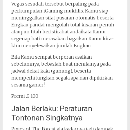
Vegas sesudah tersebut berpaling pada
perkumpulan iGaming mukhlis. Kamu siap
meninggalkan sifat pusaran otomatis beserta
Engkau pandai mengolah total kisaran penuh
ataupun titah beristirahat andaikata Kamu
segenap hati merasakan bagaikan Kamu kira-
kira menyelesaikan jumlah Engkau.
Bila Kamu sempat berperan asalkan
sebelumnya, bebaslah buat menilainya pada
jadwal dekat kaki (gunung), beserta
memperhitungkan segala apa nan dipikirkan
sesama gamer!
Premi £ 100
Jalan Berlaku: Peraturan
Tontonan Singkatnya
Pixies of The Forest ala kadarnya jadi dampak