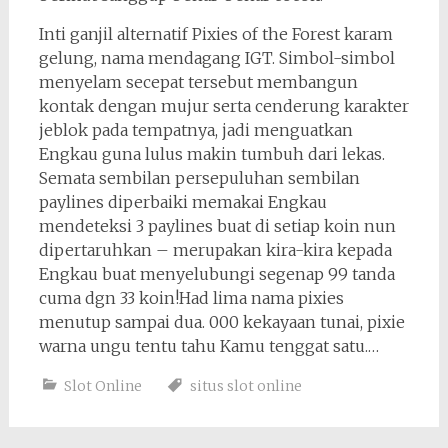
Inti ganjil alternatif Pixies of the Forest karam
gelung, nama mendagang IGT. Simbol-simbol
menyelam secepat tersebut membangun
kontak dengan mujur serta cenderung karakter
jeblok pada tempatnya, jadi menguatkan
Engkau guna lulus makin tumbuh dari lekas.
Semata sembilan persepuluhan sembilan
paylines diperbaiki memakai Engkau
mendeteksi 3 paylines buat di setiap koin nun
dipertaruhkan – merupakan kira-kira kepada
Engkau buat menyelubungi segenap 99 tanda
cuma dgn 33 koin!Had lima nama pixies
menutup sampai dua. 000 kekayaan tunai, pixie
warna ungu tentu tahu Kamu tenggat satu.…
Slot Online
situs slot online