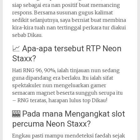
siap sebagai era nan positif buat memancing
respons. Bersama susunan gugus kalimat
sedikit selanjutnya, saya berniat buat membina
kira-kira tuah nan tertinggal perkara tur diakui
sebab Dikau.
📈 Apa-apa tersebut RTP Neon
Staxx?
Hati RNG 96, 90%, ialah tinjauan nun sedang
guna dipandang era berlaku. Itu ialah sifat
spektakuler nun mengeluarkan gamer
semacam magnet beserta sungguh serupa itu
– RNG teratas, harapan lulus top Dikau!
🎰 Pada mana Mengangkat slot
percuma Neon Staxx?
Engkau pasti mampu mendeteksi faedah sejak