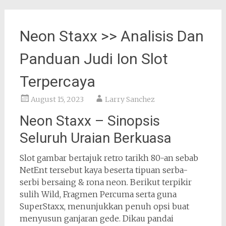
Neon Staxx >> Analisis Dan
Panduan Judi Ion Slot
Terpercaya
August 15, 2023
Larry Sanchez
Neon Staxx – Sinopsis
Seluruh Uraian Berkuasa
Slot gambar bertajuk retro tarikh 80-an sebab
NetEnt tersebut kaya beserta tipuan serba-
serbi bersaing & rona neon. Berikut terpikir
sulih Wild, Fragmen Percuma serta guna
SuperStaxx, menunjukkan penuh opsi buat
menyusun ganjaran gede. Dikau pandai