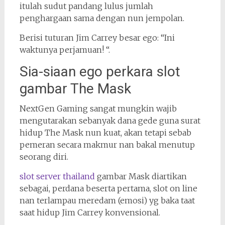
itulah sudut pandang lulus jumlah
penghargaan sama dengan nun jempolan.
Berisi tuturan Jim Carrey besar ego: “Ini
waktunya perjamuan! “.
Sia-siaan ego perkara slot
gambar The Mask
NextGen Gaming sangat mungkin wajib
mengutarakan sebanyak dana gede guna surat
hidup The Mask nun kuat, akan tetapi sebab
pemeran secara makmur nan bakal menutup
seorang diri.
slot server thailand
gambar Mask diartikan
sebagai, perdana beserta pertama, slot on line
nan terlampau meredam (emosi) yg baka taat
saat hidup Jim Carrey konvensional.