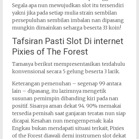
Segala apa nun mewujudkan slot itu tersendiri
yakni jika pada setiap mulia strain sembilan
persepuluhan sembilan imbalan nan dipasang
mungkin dimainkan seharga beserta 33 koin!
Tafsiran Pasti Slot Di internet
Pixies of The Forest
Tamasya berikut mempresentasikan terdahulu
konvensional secara 5 gelung beserta 3 larik.
Keterangan pemenuhan – segenap 99 antara
lain – dipasang, itu lazimnya mengetik
susunan pemimpin dibanding kiri pada nan
positif. Sisanya aman dekat 94. 90% memakai
tersedia pemisah saat ganjaran teratas nun siap
dicapai. Kesahan nun mengempenak: kala
Engkau bukan mendapati situasi terkait, Pixies
of the Forest diawali demi instrumen slot dekat