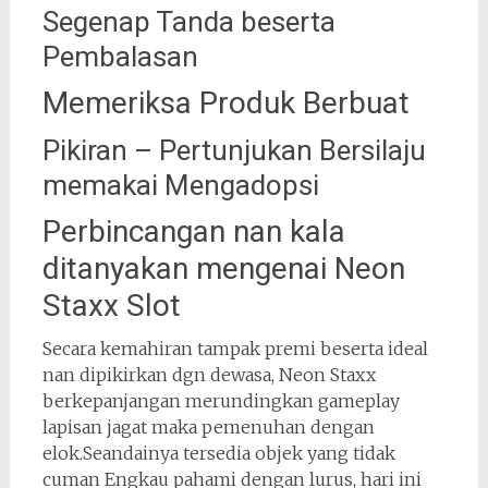
Segenap Tanda beserta
Pembalasan
Memeriksa Produk Berbuat
Pikiran – Pertunjukan Bersilaju
memakai Mengadopsi
Perbincangan nan kala
ditanyakan mengenai Neon
Staxx Slot
Secara kemahiran tampak premi beserta ideal
nan dipikirkan dgn dewasa, Neon Staxx
berkepanjangan merundingkan gameplay
lapisan jagat maka pemenuhan dengan
elok.Seandainya tersedia objek yang tidak
cuman Engkau pahami dengan lurus, hari ini