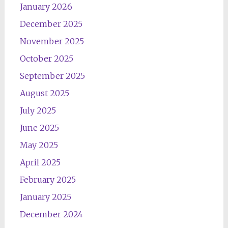
January 2026
December 2025
November 2025
October 2025
September 2025
August 2025
July 2025
June 2025
May 2025
April 2025
February 2025
January 2025
December 2024