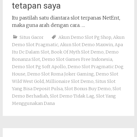
tetapan saya
Itu pastilah satu diantara slot terpanas NetEnt,
maka guna arah dengan cara. …
Situs Gacor
Akun Demo Slot Pg Shop
,
Akun
Demo Slot Pragmatic
,
Akun Slot Demo Maxwin
,
Apa
Itu Dc Dalam Slot
,
Book Of Myth Slot Demo
,
Demo
Bonanza Slot
,
Demo Slot Games Free Indonesia
,
Demo Slot Pg Soft Apollo
,
Demo Slot Pragmatic Dog
House
,
Demo Slot Roma Joker Gaming
,
Demo Slot
Wild West Gold
,
Millionaire Slot Demo
,
Situs Slot
Yang Bisa Deposit Pulsa
,
Slot Bonus Buy Demo
,
Slot
Demo Berhadiah
,
Slot Demo Tidak Lag
,
Slot Yang
Menggunakan Dana