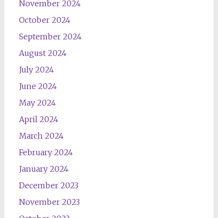
November 2024
October 2024
September 2024
August 2024
July 2024
June 2024
May 2024
April 2024
March 2024
February 2024
January 2024
December 2023
November 2023