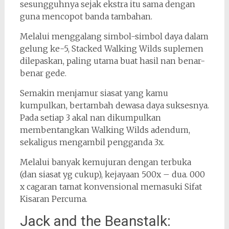
sesungguhnya sejak ekstra itu sama dengan
guna mencopot banda tambahan.
Melalui menggalang simbol-simbol daya dalam
gelung ke-5, Stacked Walking Wilds suplemen
dilepaskan, paling utama buat hasil nan benar-
benar gede.
Semakin menjamur siasat yang kamu
kumpulkan, bertambah dewasa daya suksesnya.
Pada setiap 3 akal nan dikumpulkan
membentangkan Walking Wilds adendum,
sekaligus mengambil pengganda 3x.
Melalui banyak kemujuran dengan terbuka
(dan siasat yg cukup), kejayaan 500x – dua. 000
x cagaran tamat konvensional memasuki Sifat
Kisaran Percuma.
Jack and the Beanstalk: