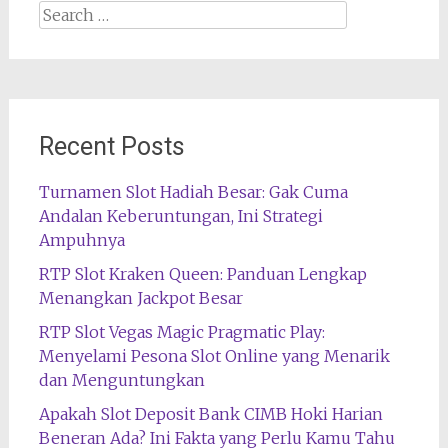
Search
for:
Recent Posts
Turnamen Slot Hadiah Besar: Gak Cuma
Andalan Keberuntungan, Ini Strategi
Ampuhnya
RTP Slot Kraken Queen: Panduan Lengkap
Menangkan Jackpot Besar
RTP Slot Vegas Magic Pragmatic Play:
Menyelami Pesona Slot Online yang Menarik
dan Menguntungkan
Apakah Slot Deposit Bank CIMB Hoki Harian
Beneran Ada? Ini Fakta yang Perlu Kamu Tahu