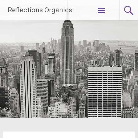
Skip
Reflections Organics
to
content