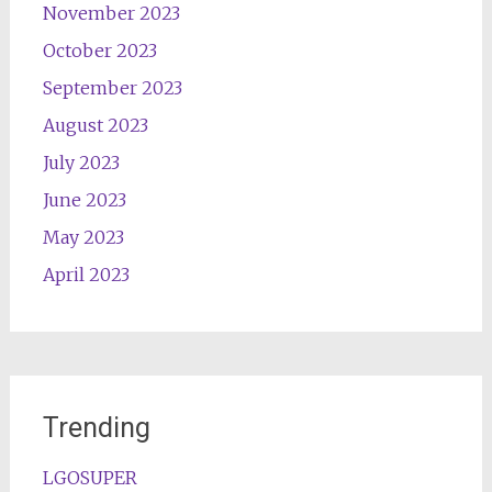
November 2023
October 2023
September 2023
August 2023
July 2023
June 2023
May 2023
April 2023
Trending
LGOSUPER