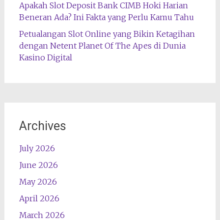
Apakah Slot Deposit Bank CIMB Hoki Harian
Beneran Ada? Ini Fakta yang Perlu Kamu Tahu
Petualangan Slot Online yang Bikin Ketagihan
dengan Netent Planet Of The Apes di Dunia
Kasino Digital
Archives
July 2026
June 2026
May 2026
April 2026
March 2026