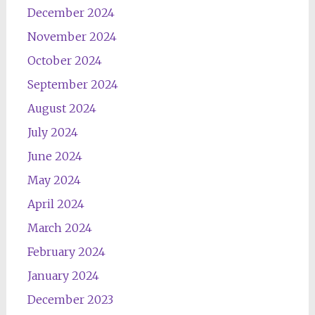
December 2024
November 2024
October 2024
September 2024
August 2024
July 2024
June 2024
May 2024
April 2024
March 2024
February 2024
January 2024
December 2023