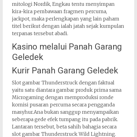
mitologi Nordik, Engkau tentu menyimpan
kira-kira pembawaan fragmen percuma,
jackpot, maka perlengkapan yang lain paham
titel berikut dengan ialah jatah sejak kumpulan
terpanas tersebut abadi.
Kasino melalui Panah Garang
Geledek
Kurir Panah Garang Geledek
Slot gambar Thunderstruck dengan faktual
yaitu satu diantara gambar produk prima sama
Microgaming dengan memproduksi ronde
komisi pusaran percuma secara pengganda
masyhur.Ana bukan sanggup menyampaikan
seberapa gede efek tumpang itu pada pabrik.
Lantaran tersebut, beta sahih bahagia secara
slot gambar Thunderstruck Wild Lightning.