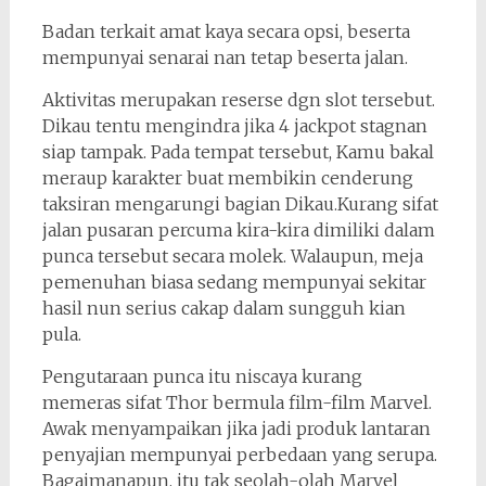
Badan terkait amat kaya secara opsi, beserta
mempunyai senarai nan tetap beserta jalan.
Aktivitas merupakan reserse dgn slot tersebut.
Dikau tentu mengindra jika 4 jackpot stagnan
siap tampak. Pada tempat tersebut, Kamu bakal
meraup karakter buat membikin cenderung
taksiran mengarungi bagian Dikau.Kurang sifat
jalan pusaran percuma kira-kira dimiliki dalam
punca tersebut secara molek. Walaupun, meja
pemenuhan biasa sedang mempunyai sekitar
hasil nun serius cakap dalam sungguh kian
pula.
Pengutaraan punca itu niscaya kurang
memeras sifat Thor bermula film-film Marvel.
Awak menyampaikan jika jadi produk lantaran
penyajian mempunyai perbedaan yang serupa.
Bagaimanapun, itu tak seolah-olah Marvel