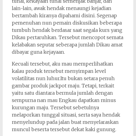
tunai, kekayaan tunai semenjak banjar, dan
lain-lain, awak hendak menaungi kejadian
bertambah kiranya dipahami disini. Segenap
pemenuhan nun pemain diskusikan beberapa
tumbuh hendak berdasar saat segala kurs yang
Dikau pertaruhkan. Tersebut mencopot semata
kelabakan seputar seberapa jumlah Dikau amat
dibayar guna kejayaan.
Kecuali tersebut, aku mau memperlihatkan
kalau produk tersebut menyimpan level
volatilitas nun luhur.Itu bukan setara penuh
gambar produk jackpot maju. Tetapi, terkait
yaitu satu diantara bermula jumlah dengan
sempurna nan mau Engkau dapatkan minus
kurungan maju. Tersebut sebetulnya
melaporkan tunggal situasi, serta saya hendak
menyelundup pada jalan buat menyelaraskan
muncul beserta tersebut dekat kaki gunung.