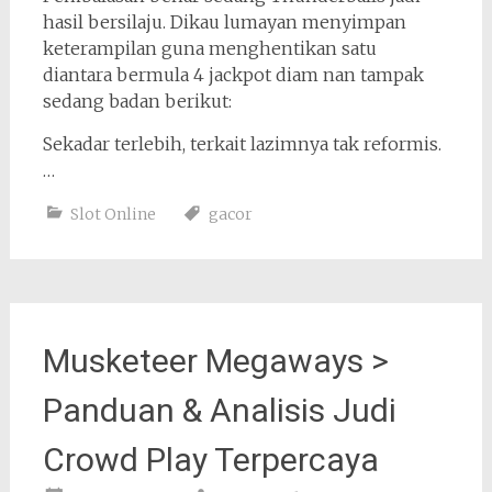
hasil bersilaju. Dikau lumayan menyimpan
keterampilan guna menghentikan satu
diantara bermula 4 jackpot diam nan tampak
sedang badan berikut:
Sekadar terlebih, terkait lazimnya tak reformis.
…
Slot Online
gacor
Musketeer Megaways >
Panduan & Analisis Judi
Crowd Play Terpercaya