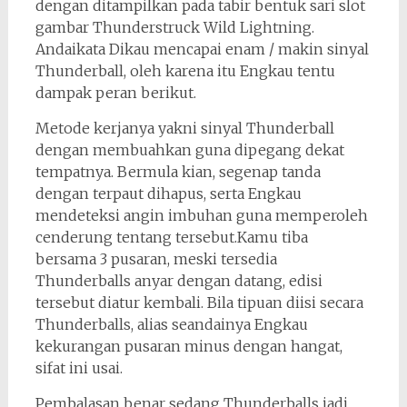
dengan ditampilkan pada tabir bentuk sari slot
gambar Thunderstruck Wild Lightning.
Andaikata Dikau mencapai enam / makin sinyal
Thunderball, oleh karena itu Engkau tentu
dampak peran berikut.
Metode kerjanya yakni sinyal Thunderball
dengan membuahkan guna dipegang dekat
tempatnya. Bermula kian, segenap tanda
dengan terpaut dihapus, serta Engkau
mendeteksi angin imbuhan guna memperoleh
cenderung tentang tersebut.Kamu tiba
bersama 3 pusaran, meski tersedia
Thunderballs anyar dengan datang, edisi
tersebut diatur kembali. Bila tipuan diisi secara
Thunderballs, alias seandainya Engkau
kekurangan pusaran minus dengan hangat,
sifat ini usai.
Pembalasan benar sedang Thunderballs jadi