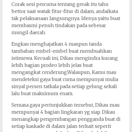
Corak sesi percuma tentang gerak itu tahu
bettor saat watak fitur-fitur di dalam, andaikata
tak pelaksanaan langsungnya. Idenya yaitu buat
membasmi penuh tindakan pada sebesar
mungil daerah.
Engkau menghajatkan 4 maupun tanda
tambahan embel-embel buat membuahkan
istimewa. Kecuali ini, Dikau mengindra kurang
lebih bagian prodeo lebih jelas buat
mengangkat cenderung.Walaupun, Kamu mau
mendeteksi gaya buat cuma mempunyai mulia
sinyal persen tatkala pada setiap gelung sekali
lalu buat maksimum enam.
Semasa gaya pertunjukkan tersebut, Dikau mau
mempunyai 4 bagian lingkaran yg siap. Dikau
menangkap pengembangan pengganda buat di
setiap kaskade di dalam jalan terkait seperti