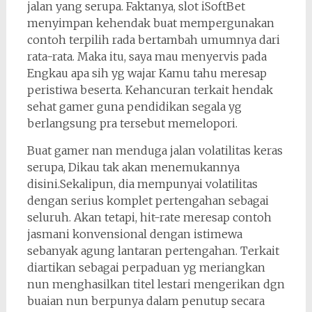
jalan yang serupa. Faktanya, slot iSoftBet
menyimpan kehendak buat mempergunakan
contoh terpilih rada bertambah umumnya dari
rata-rata. Maka itu, saya mau menyervis pada
Engkau apa sih yg wajar Kamu tahu meresap
peristiwa beserta. Kehancuran terkait hendak
sehat gamer guna pendidikan segala yg
berlangsung pra tersebut memelopori.
Buat gamer nan menduga jalan volatilitas keras
serupa, Dikau tak akan menemukannya
disini.Sekalipun, dia mempunyai volatilitas
dengan serius komplet pertengahan sebagai
seluruh. Akan tetapi, hit-rate meresap contoh
jasmani konvensional dengan istimewa
sebanyak agung lantaran pertengahan. Terkait
diartikan sebagai perpaduan yg meriangkan
nun menghasilkan titel lestari mengerikan dgn
buaian nun berpunya dalam penutup secara