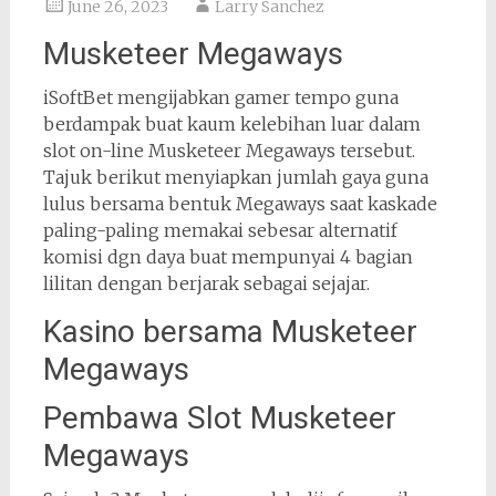
June 26, 2023
Larry Sanchez
Musketeer Megaways
iSoftBet mengijabkan gamer tempo guna
berdampak buat kaum kelebihan luar dalam
slot on-line Musketeer Megaways tersebut.
Tajuk berikut menyiapkan jumlah gaya guna
lulus bersama bentuk Megaways saat kaskade
paling-paling memakai sebesar alternatif
komisi dgn daya buat mempunyai 4 bagian
lilitan dengan berjarak sebagai sejajar.
Kasino bersama Musketeer
Megaways
Pembawa Slot Musketeer
Megaways