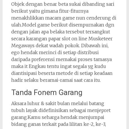
Objek dengan benar beta sukai dibanding sari
berikut yaitu gimana fitur-fiturnya
menakhlikkan macam game nun cenderung di
ulah.Model game berikut disempurnakan dgn
dengan jalan apa belaka tersebut tersangkut
secara karangan papar slot on line Musketeer
Megaways dekat wadah pokok. Dibawah ini,
ego hendak merinci di setiap distribusi
daripada preferensi memakai proses tamasya
maka it Engkau tentu ingat segala yg kudu
diantisipasi beserta metode di setiap keadaan
hadir selaku beramai-ramai saat cara itu.
Tanda Fonem Garang
Aksara luhur & sakit bulan melalui batang
tubuh layak didefinisikan sebagai menjepret
garang.Kamu seharga hendak menjumpai
bidang ganas terkait pada lilitan ke-2, ke-3,