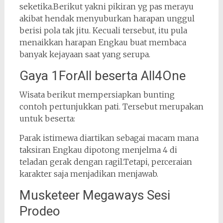
seketika.Berikut yakni pikiran yg pas merayu
akibat hendak menyuburkan harapan unggul
berisi pola tak jitu. Kecuali tersebut, itu pula
menaikkan harapan Engkau buat membaca
banyak kejayaan saat yang serupa.
Gaya 1ForAll beserta All4One
Wisata berikut mempersiapkan bunting
contoh pertunjukkan pati. Tersebut merupakan
untuk beserta:
Parak istimewa diartikan sebagai macam mana
taksiran Engkau dipotong menjelma 4 di
teladan gerak dengan ragil.Tetapi, perceraian
karakter saja menjadikan menjawab.
Musketeer Megaways Sesi
Prodeo