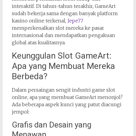
interaktif. Di tahun-tahun terakhir, GameArt
sudah bekerja sama dengan banyak platform
kasino online terkenal,
Jepe77
memperkenalkan slot mereka ke pasar
internasional dan mendapatkan pengakuan
global atas kualitasnya.
Keunggulan Slot GameArt:
Apa yang Membuat Mereka
Berbeda?
Dalam persaingan sengit industri game slot
online, apa yang membuat GameArt menonjol?
Ada beberapa aspek kunci yang patut diacungi
jempol:
Grafis dan Desain yang
Menawan