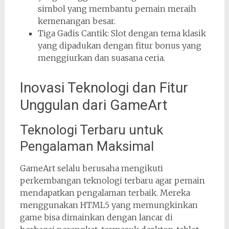
simbol yang membantu pemain meraih
kemenangan besar.
Tiga Gadis Cantik: Slot dengan tema klasik
yang dipadukan dengan fitur bonus yang
menggiurkan dan suasana ceria.
Inovasi Teknologi dan Fitur
Unggulan dari GameArt
Teknologi Terbaru untuk
Pengalaman Maksimal
GameArt selalu berusaha mengikuti
perkembangan teknologi terbaru agar pemain
mendapatkan pengalaman terbaik. Mereka
menggunakan HTML5 yang memungkinkan
game bisa dimainkan dengan lancar di