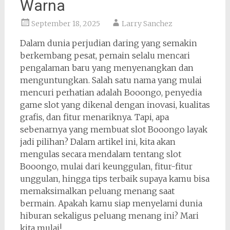
Warna
September 18, 2025
Larry Sanchez
Dalam dunia perjudian daring yang semakin
berkembang pesat, pemain selalu mencari
pengalaman baru yang menyenangkan dan
menguntungkan. Salah satu nama yang mulai
mencuri perhatian adalah Booongo, penyedia
game slot yang dikenal dengan inovasi, kualitas
grafis, dan fitur menariknya. Tapi, apa
sebenarnya yang membuat slot Booongo layak
jadi pilihan? Dalam artikel ini, kita akan
mengulas secara mendalam tentang slot
Booongo, mulai dari keunggulan, fitur-fitur
unggulan, hingga tips terbaik supaya kamu bisa
memaksimalkan peluang menang saat
bermain. Apakah kamu siap menyelami dunia
hiburan sekaligus peluang menang ini? Mari
kita mulai!