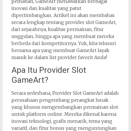
perhatian, GameArt menawarkan berbagai
inovasi dan kualitas yang patut
dipertimbangkan. Artikel ini akan membahas
secara lengkap tentang provider slot GameArt,
dari sejarahnya, kualitas permainan, fitur
unggulan, hingga apa yang membuat mereka
berbeda dari kompetitornya. Yuk, kita telusuri
bersama apa yang membuat GameArt layak
masuk ke dalam list provider favorit Anda!
Apa Itu Provider Slot
GameArt?
Secara sederhana, Provider Slot GameArt adalah
perusahaan pengembang perangkat lunak
yang khusus mengembangkan permainan slot
untuk platform online. Mereka dikenal karena
inovasi teknologi, grafis menarik, tema yang
variatif, dan fitur bonus yang menguntungkan