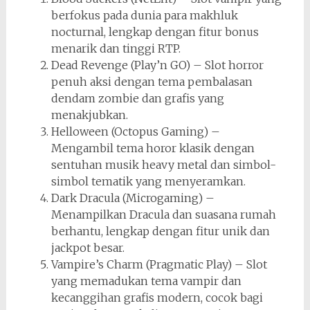
berfokus pada dunia para makhluk
nocturnal, lengkap dengan fitur bonus
menarik dan tinggi RTP.
Dead Revenge (Play’n GO) – Slot horror
penuh aksi dengan tema pembalasan
dendam zombie dan grafis yang
menakjubkan.
Helloween (Octopus Gaming) –
Mengambil tema horor klasik dengan
sentuhan musik heavy metal dan simbol-
simbol tematik yang menyeramkan.
Dark Dracula (Microgaming) –
Menampilkan Dracula dan suasana rumah
berhantu, lengkap dengan fitur unik dan
jackpot besar.
Vampire’s Charm (Pragmatic Play) – Slot
yang memadukan tema vampir dan
kecanggihan grafis modern, cocok bagi