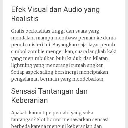
Efek Visual dan Audio yang
Realistis
Grafis berkualitas tinggi dan suara yang
mendalam mampu membawa pemain ke dunia
penuh misteri ini. Bayangkan saja, layar penuh
simbol zombie mengerikan, suara langkah kaki
yang menimbulkan bulu kuduk, dan kilatan
lightning yang menerangi rumah angker.
Setiap aspek saling bersinergi menciptakan
pengalaman bermain yang mendebarkan
Sensasi Tantangan dan
Keberanian
Apakah kamu tipe pemain yang suka
tantangan? Slot horror menawarkan sensasi
berbeda karena menguji keberanian dan