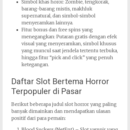
Simbol khas horor: Zombie, tengkorak,
barang-barang mistis, makhluk
supernatural, dan simbol-simbol
menyeramkan lainnya.
Fitur bonus dan free spins yang
menegangkan: Putaran gratis dengan efek
visual yang menyeramkan, simbol khusus
yang muncul saat jendela tertentu terbuka,
hingga fitur “pick and click” yang penuh
ketegangan.
Daftar Slot Bertema Horror
Terpopuler di Pasar
Berikut beberapa judul slot horror yang paling
banyak dimainkan dan mendapatkan ulasan
positif dari para pemain:
Blood Suckers (NetEnt) – Slot vampir yang