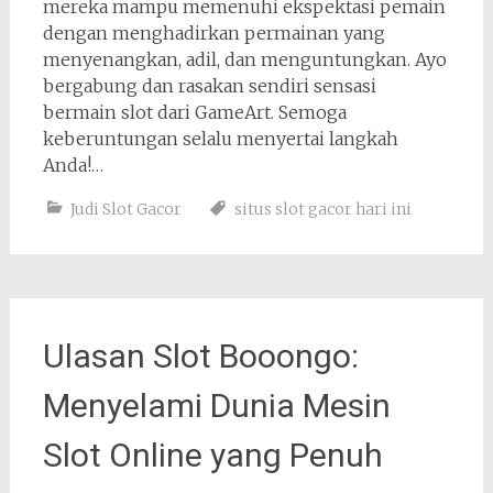
mereka mampu memenuhi ekspektasi pemain
dengan menghadirkan permainan yang
menyenangkan, adil, dan menguntungkan. Ayo
bergabung dan rasakan sendiri sensasi
bermain slot dari GameArt. Semoga
keberuntungan selalu menyertai langkah
Anda!…
Judi Slot Gacor
situs slot gacor hari ini
Ulasan Slot Booongo:
Menyelami Dunia Mesin
Slot Online yang Penuh