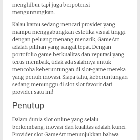
menghibur tapi juga berpotensi
menguntungkan.
Kalau kamu sedang mencari provider yang
mampu menggabungkan estetika visual tinggi
dengan peluang menang menarik, GameArt
adalah pilihan yang sangat tepat. Dengan
portofolio game berkualitas dan reputasi yang
terus membaik, tidak ada salahnya untuk
mencoba keberuntungan di slot-game mereka
yang penuh inovasi. Siapa tahu, keberuntungan
sedang menunggu di slot slot favorit dari
provider satu ini!
Penutup
Dalam dunia slot online yang selalu
berkembang, inovasi dan kualitas adalah kunci.
Provider slot GameArt menunjukkan bahwa