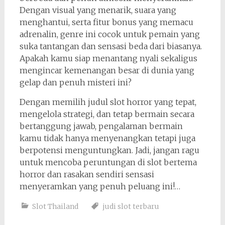
Dengan visual yang menarik, suara yang
menghantui, serta fitur bonus yang memacu
adrenalin, genre ini cocok untuk pemain yang
suka tantangan dan sensasi beda dari biasanya.
Apakah kamu siap menantang nyali sekaligus
mengincar kemenangan besar di dunia yang
gelap dan penuh misteri ini?
Dengan memilih judul slot horror yang tepat,
mengelola strategi, dan tetap bermain secara
bertanggung jawab, pengalaman bermain
kamu tidak hanya menyenangkan tetapi juga
berpotensi menguntungkan. Jadi, jangan ragu
untuk mencoba peruntungan di slot bertema
horror dan rasakan sendiri sensasi
menyeramkan yang penuh peluang ini!…
Slot Thailand
judi slot terbaru