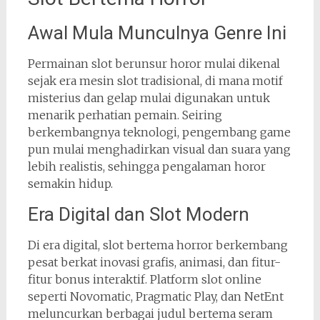
Awal Mula Munculnya Genre Ini
Permainan slot berunsur horor mulai dikenal
sejak era mesin slot tradisional, di mana motif
misterius dan gelap mulai digunakan untuk
menarik perhatian pemain. Seiring
berkembangnya teknologi, pengembang game
pun mulai menghadirkan visual dan suara yang
lebih realistis, sehingga pengalaman horor
semakin hidup.
Era Digital dan Slot Modern
Di era digital, slot bertema horror berkembang
pesat berkat inovasi grafis, animasi, dan fitur-
fitur bonus interaktif. Platform slot online
seperti Novomatic, Pragmatic Play, dan NetEnt
meluncurkan berbagai judul bertema seram