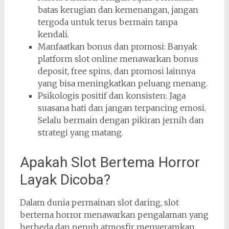
batas kerugian dan kemenangan, jangan
tergoda untuk terus bermain tanpa
kendali.
Manfaatkan bonus dan promosi: Banyak
platform slot online menawarkan bonus
deposit, free spins, dan promosi lainnya
yang bisa meningkatkan peluang menang.
Psikologis positif dan konsisten: Jaga
suasana hati dan jangan terpancing emosi.
Selalu bermain dengan pikiran jernih dan
strategi yang matang.
Apakah Slot Bertema Horror
Layak Dicoba?
Dalam dunia permainan slot daring, slot
bertema horror menawarkan pengalaman yang
berbeda dan penuh atmosfir menyeramkan.