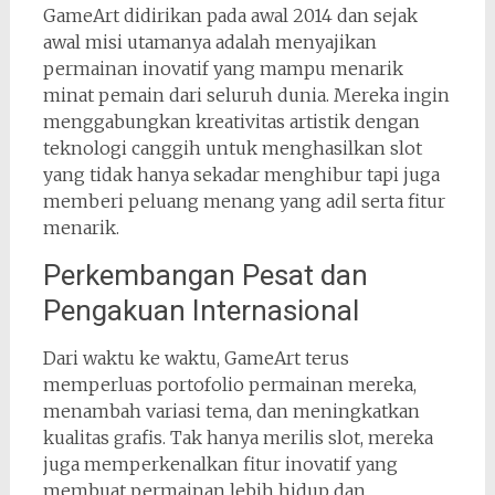
GameArt didirikan pada awal 2014 dan sejak
awal misi utamanya adalah menyajikan
permainan inovatif yang mampu menarik
minat pemain dari seluruh dunia. Mereka ingin
menggabungkan kreativitas artistik dengan
teknologi canggih untuk menghasilkan slot
yang tidak hanya sekadar menghibur tapi juga
memberi peluang menang yang adil serta fitur
menarik.
Perkembangan Pesat dan
Pengakuan Internasional
Dari waktu ke waktu, GameArt terus
memperluas portofolio permainan mereka,
menambah variasi tema, dan meningkatkan
kualitas grafis. Tak hanya merilis slot, mereka
juga memperkenalkan fitur inovatif yang
membuat permainan lebih hidup dan