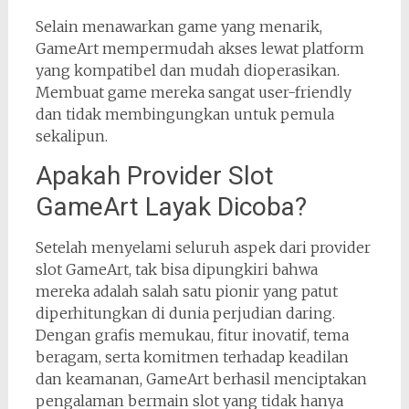
Selain menawarkan game yang menarik,
GameArt mempermudah akses lewat platform
yang kompatibel dan mudah dioperasikan.
Membuat game mereka sangat user-friendly
dan tidak membingungkan untuk pemula
sekalipun.
Apakah Provider Slot
GameArt Layak Dicoba?
Setelah menyelami seluruh aspek dari provider
slot GameArt, tak bisa dipungkiri bahwa
mereka adalah salah satu pionir yang patut
diperhitungkan di dunia perjudian daring.
Dengan grafis memukau, fitur inovatif, tema
beragam, serta komitmen terhadap keadilan
dan keamanan, GameArt berhasil menciptakan
pengalaman bermain slot yang tidak hanya