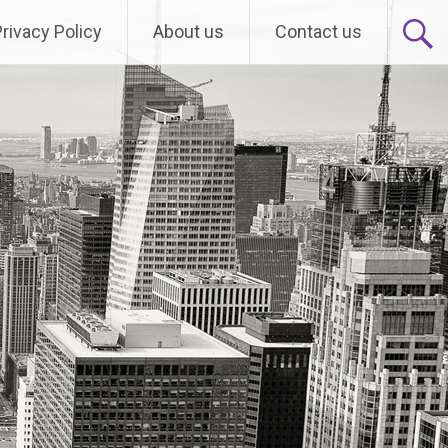
rivacy Policy
About us
Contact us