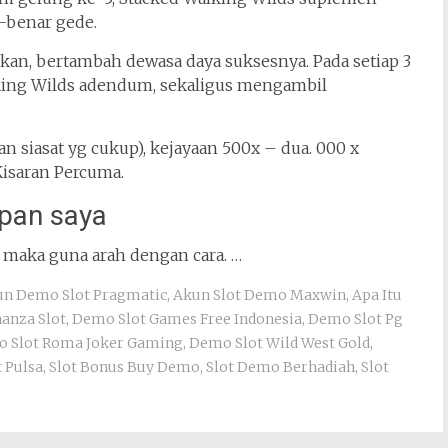
r-benar gede.
n, bertambah dewasa daya suksesnya. Pada setiap 3
ng Wilds adendum, sekaligus mengambil
 siasat yg cukup), kejayaan 500x – dua. 000 x
Kisaran Percuma.
apan saya
t, maka guna arah dengan cara. …
n Demo Slot Pragmatic
,
Akun Slot Demo Maxwin
,
Apa Itu
anza Slot
,
Demo Slot Games Free Indonesia
,
Demo Slot Pg
 Slot Roma Joker Gaming
,
Demo Slot Wild West Gold
,
t Pulsa
,
Slot Bonus Buy Demo
,
Slot Demo Berhadiah
,
Slot