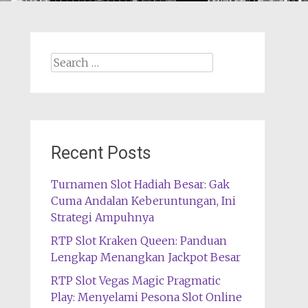
Search
for:
Recent Posts
Turnamen Slot Hadiah Besar: Gak
Cuma Andalan Keberuntungan, Ini
Strategi Ampuhnya
RTP Slot Kraken Queen: Panduan
Lengkap Menangkan Jackpot Besar
RTP Slot Vegas Magic Pragmatic
Play: Menyelami Pesona Slot Online