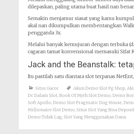
dilepaskan, paling utama buat hasil nan bena
Semakin menjamur siasat yang kamu kumpulka
akal nan dikumpulkan membentangkan Walki
pengganda 3x.
Melalui banyak kemujuran dengan terbuka (dan
cagaran tamat konvensional memasuki Sifat 
Jack and the Beanstalk: tet
Itu pastilah satu diantara slot terpanas NetEn
Situs Gacor
Akun Demo Slot Pg Shop
,
Aku
Dc Dalam Slot
,
Book Of Myth Slot Demo
,
Demo Bon
Soft Apollo
,
Demo Slot Pragmatic Dog House
,
Demo
Millionaire Slot Demo
,
Situs Slot Yang Bisa Deposi
Demo Tidak Lag
,
Slot Yang Menggunakan Dana