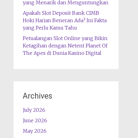
yang Menarik dan Menguntungkan
Apakah Slot Deposit Bank CIMB
Hoki Harian Beneran Ada? Ini Fakta
yang Perlu Kamu Tahu
Petualangan Slot Online yang Bikin
Ketagihan dengan Netent Planet Of
The Apes di Dunia Kasino Digital
Archives
July 2026
June 2026
May 2026