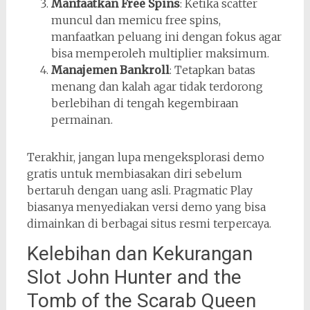
Manfaatkan Free Spins
: Ketika scatter
muncul dan memicu free spins,
manfaatkan peluang ini dengan fokus agar
bisa memperoleh multiplier maksimum.
Manajemen Bankroll
: Tetapkan batas
menang dan kalah agar tidak terdorong
berlebihan di tengah kegembiraan
permainan.
Terakhir, jangan lupa mengeksplorasi demo
gratis untuk membiasakan diri sebelum
bertaruh dengan uang asli. Pragmatic Play
biasanya menyediakan versi demo yang bisa
dimainkan di berbagai situs resmi terpercaya.
Kelebihan dan Kekurangan
Slot John Hunter and the
Tomb of the Scarab Queen