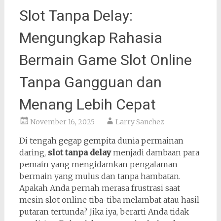
Slot Tanpa Delay:
Mengungkap Rahasia
Bermain Game Slot Online
Tanpa Gangguan dan
Menang Lebih Cepat
November 16, 2025
Larry Sanchez
Di tengah gegap gempita dunia permainan
daring,
slot tanpa delay
menjadi dambaan para
pemain yang mengidamkan pengalaman
bermain yang mulus dan tanpa hambatan.
Apakah Anda pernah merasa frustrasi saat
mesin slot online tiba-tiba melambat atau hasil
putaran tertunda? Jika iya, berarti Anda tidak