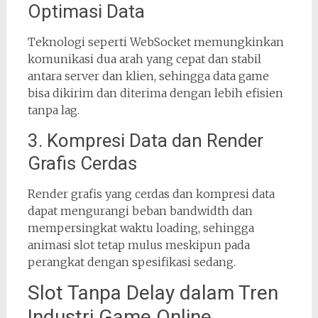
Optimasi Data
Teknologi seperti WebSocket memungkinkan
komunikasi dua arah yang cepat dan stabil
antara server dan klien, sehingga data game
bisa dikirim dan diterima dengan lebih efisien
tanpa lag.
3. Kompresi Data dan Render
Grafis Cerdas
Render grafis yang cerdas dan kompresi data
dapat mengurangi beban bandwidth dan
mempersingkat waktu loading, sehingga
animasi slot tetap mulus meskipun pada
perangkat dengan spesifikasi sedang.
Slot Tanpa Delay dalam Tren
Industri Game Online