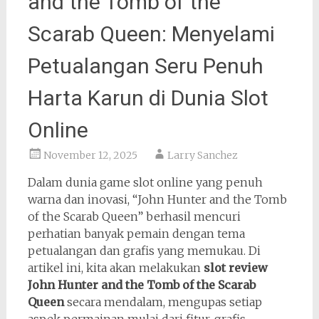
and the Tomb of the
Scarab Queen: Menyelami
Petualangan Seru Penuh
Harta Karun di Dunia Slot
Online
November 12, 2025
Larry Sanchez
Dalam dunia game slot online yang penuh
warna dan inovasi, “John Hunter and the Tomb
of the Scarab Queen” berhasil mencuri
perhatian banyak pemain dengan tema
petualangan dan grafis yang memukau. Di
artikel ini, kita akan melakukan
slot review
John Hunter and the Tomb of the Scarab
Queen
secara mendalam, mengupas setiap