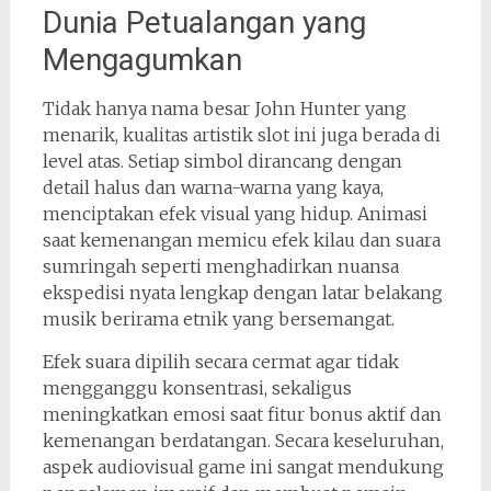
Dunia Petualangan yang
Mengagumkan
Tidak hanya nama besar John Hunter yang
menarik, kualitas artistik slot ini juga berada di
level atas. Setiap simbol dirancang dengan
detail halus dan warna-warna yang kaya,
menciptakan efek visual yang hidup. Animasi
saat kemenangan memicu efek kilau dan suara
sumringah seperti menghadirkan nuansa
ekspedisi nyata lengkap dengan latar belakang
musik berirama etnik yang bersemangat.
Efek suara dipilih secara cermat agar tidak
mengganggu konsentrasi, sekaligus
meningkatkan emosi saat fitur bonus aktif dan
kemenangan berdatangan. Secara keseluruhan,
aspek audiovisual game ini sangat mendukung