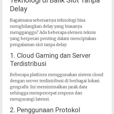
Teknologi di Balik Slot Tanpa
Delay
Bagaimana sebenarnya teknologi bisa
menghilangkan delay yang biasanya
mengganggu? Ada beberapa elemen teknis
yang berperan penting dalam menciptakan
pengalaman slot tanpa delay:
1. Cloud Gaming dan Server
Terdistribusi
Beberapa platform menggunakan sistem cloud
dengan server terdistribusi di berbagai lokasi
geografis. Ini meminimalkan jarak data
sehingga mempercepat respons dan
mengurangi latensi.
2. Penggunaan Protokol