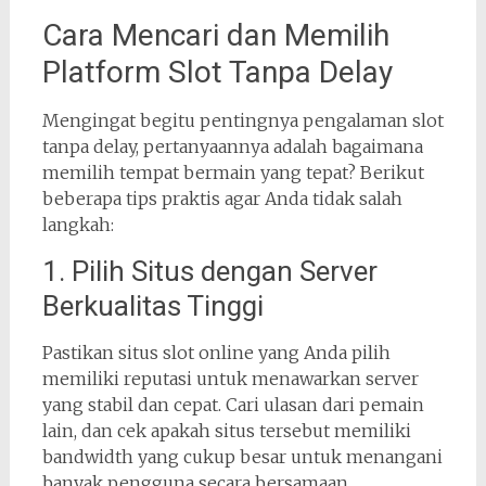
Cara Mencari dan Memilih
Platform Slot Tanpa Delay
Mengingat begitu pentingnya pengalaman slot
tanpa delay, pertanyaannya adalah bagaimana
memilih tempat bermain yang tepat? Berikut
beberapa tips praktis agar Anda tidak salah
langkah:
1. Pilih Situs dengan Server
Berkualitas Tinggi
Pastikan situs slot online yang Anda pilih
memiliki reputasi untuk menawarkan server
yang stabil dan cepat. Cari ulasan dari pemain
lain, dan cek apakah situs tersebut memiliki
bandwidth yang cukup besar untuk menangani
banyak pengguna secara bersamaan.