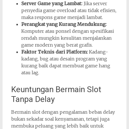
Server Game yang Lambat:
Jika server
penyedia game overload atau tidak efisien,
maka respons game menjadi lambat.
Perangkat yang Kurang Mendukung:
Komputer atau ponsel dengan spesifikasi
rendah mungkin kesulitan menjalankan
game modern yang berat grafis.
Faktor Teknis dari Platform:
Kadang-
kadang, bug atau desain program yang
kurang baik dapat membuat game hang
atau lag.
Keuntungan Bermain Slot
Tanpa Delay
Bermain slot dengan pengalaman bebas delay
bukan sekadar soal kenyamanan, tetapi juga
membuka peluang yang lebih baik untuk