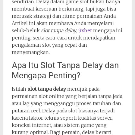
sendirian. Delay dalam game slot bukan hanya
membuat keseruan berkurang, tapi juga bisa
merusak strategi dan ritme permainan Anda.
Artikel ini akan membawa Anda menyelami
seluk-beluk
slot tanpa delay
,
9xbet
mengapa ini
penting, serta cara-cara untuk mendapatkan
pengalaman slot yang cepat dan
menyenangkan.
Apa Itu Slot Tanpa Delay dan
Mengapa Penting?
Istilah
slot tanpa delay
merujuk pada
permainan slot online yang berjalan tanpa jeda
atau lag yang mengganggu proses taruhan dan
putaran reel. Delay pada slot biasanya terjadi
karena faktor teknis seperti kualitas server,
koneksi internet, atau sistem game yang
kurang optimal. Bagi pemain, delay berarti