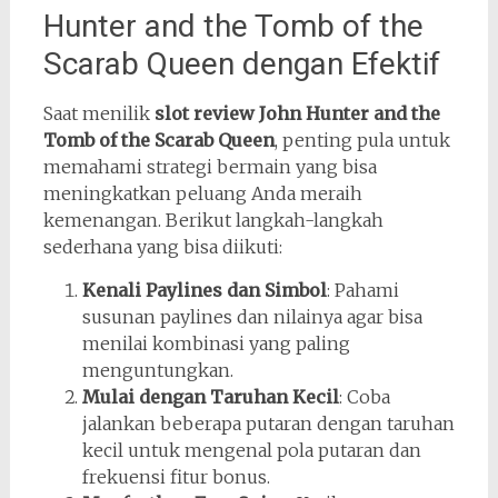
Hunter and the Tomb of the
Scarab Queen dengan Efektif
Saat menilik
slot review John Hunter and the
Tomb of the Scarab Queen
, penting pula untuk
memahami strategi bermain yang bisa
meningkatkan peluang Anda meraih
kemenangan. Berikut langkah-langkah
sederhana yang bisa diikuti:
Kenali Paylines dan Simbol
: Pahami
susunan paylines dan nilainya agar bisa
menilai kombinasi yang paling
menguntungkan.
Mulai dengan Taruhan Kecil
: Coba
jalankan beberapa putaran dengan taruhan
kecil untuk mengenal pola putaran dan
frekuensi fitur bonus.