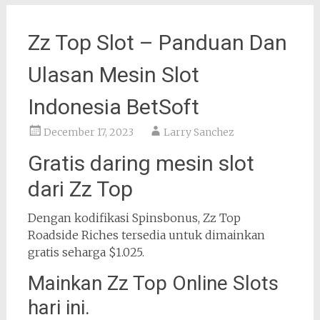
Zz Top Slot – Panduan Dan
Ulasan Mesin Slot
Indonesia BetSoft
December 17, 2023
Larry Sanchez
Gratis daring mesin slot
dari Zz Top
Dengan kodifikasi Spinsbonus, Zz Top
Roadside Riches tersedia untuk dimainkan
gratis seharga $1.025.
Mainkan Zz Top Online Slots
hari ini.