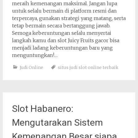
meraih kemenangan maksimal. Jangan lupa
untuk selalu bermain di platform resmi dan
terpercaya, gunakan strategi yang matang, serta
tetap bermain secara bertanggung jawab.
Semoga keberuntungan selalu menyertai
langkah kamu dan slot Juicy Fruits gacor bisa
menjadi ladang keberuntungan baru yang
menguntungkan!…
Judi Online
situs judi slot online terbaik
Slot Habanero:
Mengutarakan Sistem
Kemenangan Besar siapa