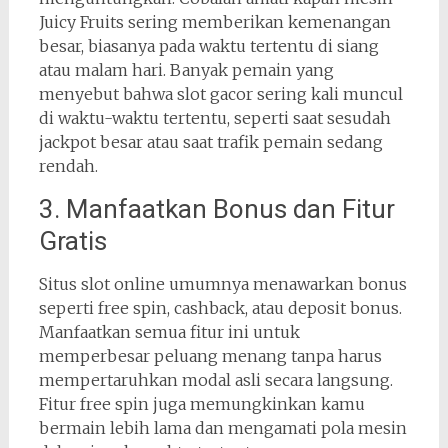
Juicy Fruits sering memberikan kemenangan
besar, biasanya pada waktu tertentu di siang
atau malam hari. Banyak pemain yang
menyebut bahwa slot gacor sering kali muncul
di waktu-waktu tertentu, seperti saat sesudah
jackpot besar atau saat trafik pemain sedang
rendah.
3. Manfaatkan Bonus dan Fitur
Gratis
Situs slot online umumnya menawarkan bonus
seperti free spin, cashback, atau deposit bonus.
Manfaatkan semua fitur ini untuk
memperbesar peluang menang tanpa harus
mempertaruhkan modal asli secara langsung.
Fitur free spin juga memungkinkan kamu
bermain lebih lama dan mengamati pola mesin