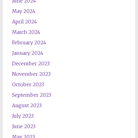
June 2024
May 2024
April 2024
March 2024
February 2024
January 2024
December 2023
November 2023
October 2023
September 2023
August 2023
July 2023
June 2023
May 2023