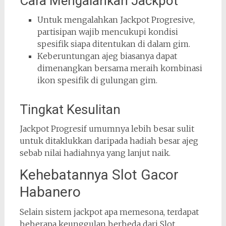
Cara Mengalahkan Jackpot
Untuk mengalahkan Jackpot Progresive,
partisipan wajib mencukupi kondisi
spesifik siapa ditentukan di dalam gim.
Keberuntungan ajeg biasanya dapat
dimenangkan bersama meraih kombinasi
ikon spesifik di gulungan gim.
Tingkat Kesulitan
Jackpot Progresif umumnya lebih besar sulit
untuk ditaklukkan daripada hadiah besar ajeg
sebab nilai hadiahnya yang lanjut naik.
Kehebatannya Slot Gacor
Habanero
Selain sistem jackpot apa memesona, terdapat
beberapa keunggulan berbeda dari Slot