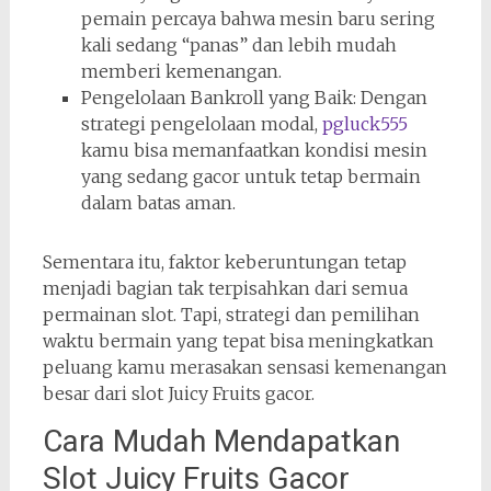
pemain percaya bahwa mesin baru sering
kali sedang “panas” dan lebih mudah
memberi kemenangan.
Pengelolaan Bankroll yang Baik: Dengan
strategi pengelolaan modal,
pgluck555
kamu bisa memanfaatkan kondisi mesin
yang sedang gacor untuk tetap bermain
dalam batas aman.
Sementara itu, faktor keberuntungan tetap
menjadi bagian tak terpisahkan dari semua
permainan slot. Tapi, strategi dan pemilihan
waktu bermain yang tepat bisa meningkatkan
peluang kamu merasakan sensasi kemenangan
besar dari slot Juicy Fruits gacor.
Cara Mudah Mendapatkan
Slot Juicy Fruits Gacor