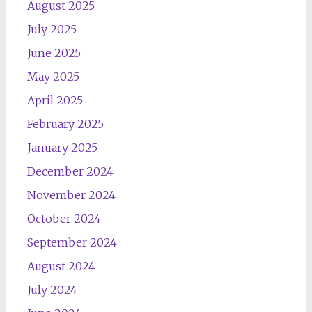
August 2025
July 2025
June 2025
May 2025
April 2025
February 2025
January 2025
December 2024
November 2024
October 2024
September 2024
August 2024
July 2024