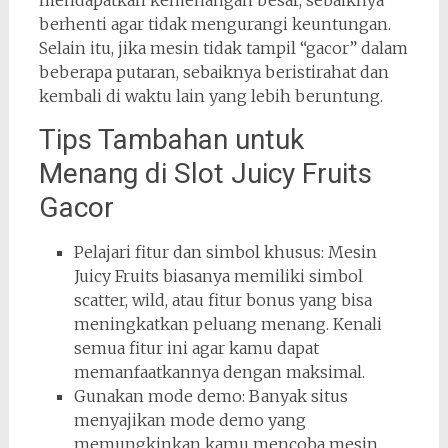
mendapatkan kemenangan besar, sebaiknya
berhenti agar tidak mengurangi keuntungan.
Selain itu, jika mesin tidak tampil “gacor” dalam
beberapa putaran, sebaiknya beristirahat dan
kembali di waktu lain yang lebih beruntung.
Tips Tambahan untuk
Menang di Slot Juicy Fruits
Gacor
Pelajari fitur dan simbol khusus: Mesin
Juicy Fruits biasanya memiliki simbol
scatter, wild, atau fitur bonus yang bisa
meningkatkan peluang menang. Kenali
semua fitur ini agar kamu dapat
memanfaatkannya dengan maksimal.
Gunakan mode demo: Banyak situs
menyajikan mode demo yang
memungkinkan kamu mencoba mesin