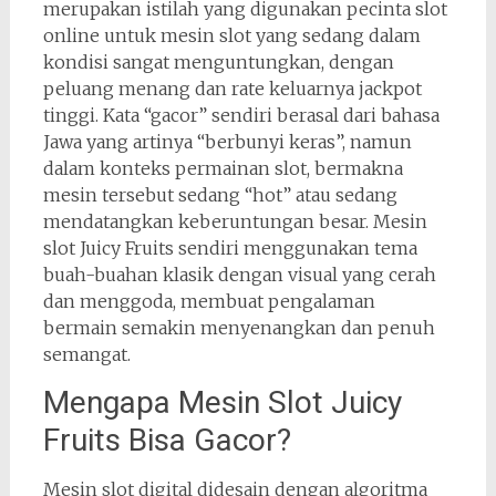
merupakan istilah yang digunakan pecinta slot
online untuk mesin slot yang sedang dalam
kondisi sangat menguntungkan, dengan
peluang menang dan rate keluarnya jackpot
tinggi. Kata “gacor” sendiri berasal dari bahasa
Jawa yang artinya “berbunyi keras”, namun
dalam konteks permainan slot, bermakna
mesin tersebut sedang “hot” atau sedang
mendatangkan keberuntungan besar. Mesin
slot Juicy Fruits sendiri menggunakan tema
buah-buahan klasik dengan visual yang cerah
dan menggoda, membuat pengalaman
bermain semakin menyenangkan dan penuh
semangat.
Mengapa Mesin Slot Juicy
Fruits Bisa Gacor?
Mesin slot digital didesain dengan algoritma