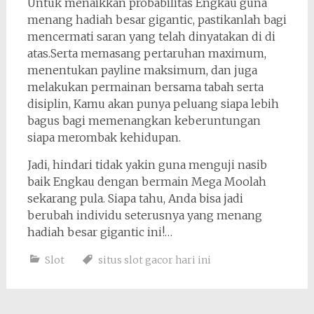
Untuk menaikkan probabilitas Engkau guna
menang hadiah besar gigantic, pastikanlah bagi
mencermati saran yang telah dinyatakan di di
atas.Serta memasang pertaruhan maximum,
menentukan payline maksimum, dan juga
melakukan permainan bersama tabah serta
disiplin, Kamu akan punya peluang siapa lebih
bagus bagi memenangkan keberuntungan
siapa merombak kehidupan.
Jadi, hindari tidak yakin guna menguji nasib
baik Engkau dengan bermain Mega Moolah
sekarang pula. Siapa tahu, Anda bisa jadi
berubah individu seterusnya yang menang
hadiah besar gigantic ini!…
Slot
situs slot gacor hari ini