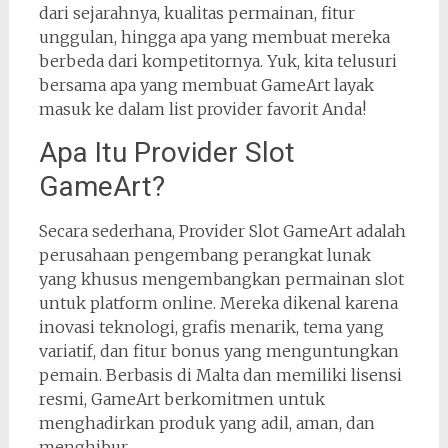
dari sejarahnya, kualitas permainan, fitur
unggulan, hingga apa yang membuat mereka
berbeda dari kompetitornya. Yuk, kita telusuri
bersama apa yang membuat GameArt layak
masuk ke dalam list provider favorit Anda!
Apa Itu Provider Slot
GameArt?
Secara sederhana, Provider Slot GameArt adalah
perusahaan pengembang perangkat lunak
yang khusus mengembangkan permainan slot
untuk platform online. Mereka dikenal karena
inovasi teknologi, grafis menarik, tema yang
variatif, dan fitur bonus yang menguntungkan
pemain. Berbasis di Malta dan memiliki lisensi
resmi, GameArt berkomitmen untuk
menghadirkan produk yang adil, aman, dan
menghibur.