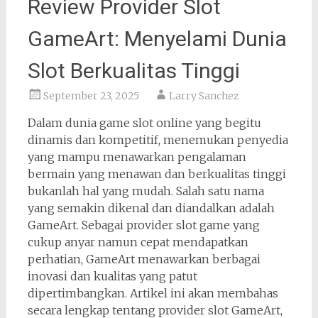
Review Provider Slot
GameArt: Menyelami Dunia
Slot Berkualitas Tinggi
September 23, 2025
Larry Sanchez
Dalam dunia game slot online yang begitu
dinamis dan kompetitif, menemukan penyedia
yang mampu menawarkan pengalaman
bermain yang menawan dan berkualitas tinggi
bukanlah hal yang mudah. Salah satu nama
yang semakin dikenal dan diandalkan adalah
GameArt. Sebagai provider slot game yang
cukup anyar namun cepat mendapatkan
perhatian, GameArt menawarkan berbagai
inovasi dan kualitas yang patut
dipertimbangkan. Artikel ini akan membahas
secara lengkap tentang provider slot GameArt,