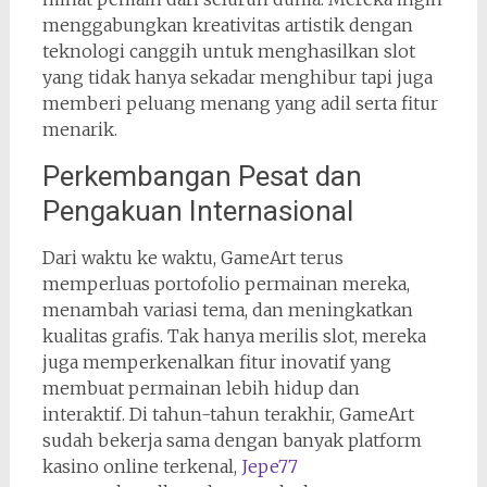
menggabungkan kreativitas artistik dengan
teknologi canggih untuk menghasilkan slot
yang tidak hanya sekadar menghibur tapi juga
memberi peluang menang yang adil serta fitur
menarik.
Perkembangan Pesat dan
Pengakuan Internasional
Dari waktu ke waktu, GameArt terus
memperluas portofolio permainan mereka,
menambah variasi tema, dan meningkatkan
kualitas grafis. Tak hanya merilis slot, mereka
juga memperkenalkan fitur inovatif yang
membuat permainan lebih hidup dan
interaktif. Di tahun-tahun terakhir, GameArt
sudah bekerja sama dengan banyak platform
kasino online terkenal,
Jepe77