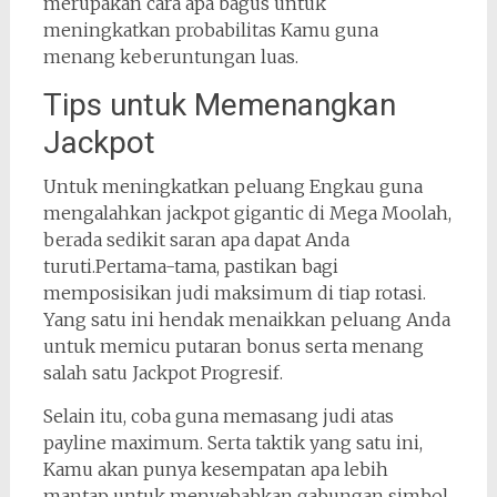
merupakan cara apa bagus untuk
meningkatkan probabilitas Kamu guna
menang keberuntungan luas.
Tips untuk Memenangkan
Jackpot
Untuk meningkatkan peluang Engkau guna
mengalahkan jackpot gigantic di Mega Moolah,
berada sedikit saran apa dapat Anda
turuti.Pertama-tama, pastikan bagi
memposisikan judi maksimum di tiap rotasi.
Yang satu ini hendak menaikkan peluang Anda
untuk memicu putaran bonus serta menang
salah satu Jackpot Progresif.
Selain itu, coba guna memasang judi atas
payline maximum. Serta taktik yang satu ini,
Kamu akan punya kesempatan apa lebih
mantap untuk menyebabkan gabungan simbol