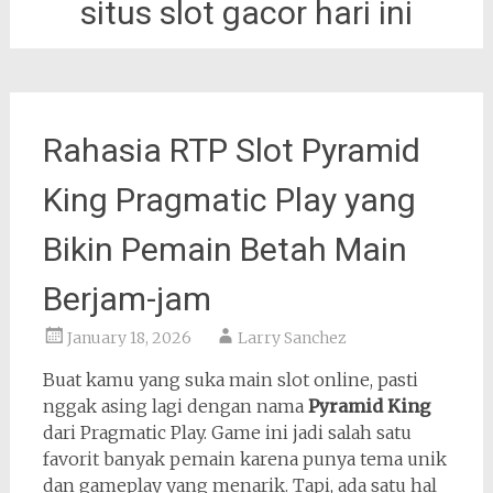
situs slot gacor hari ini
Rahasia RTP Slot Pyramid
King Pragmatic Play yang
Bikin Pemain Betah Main
Berjam-jam
January 18, 2026
Larry Sanchez
Buat kamu yang suka main slot online, pasti
nggak asing lagi dengan nama
Pyramid King
dari Pragmatic Play. Game ini jadi salah satu
favorit banyak pemain karena punya tema unik
dan gameplay yang menarik. Tapi, ada satu hal