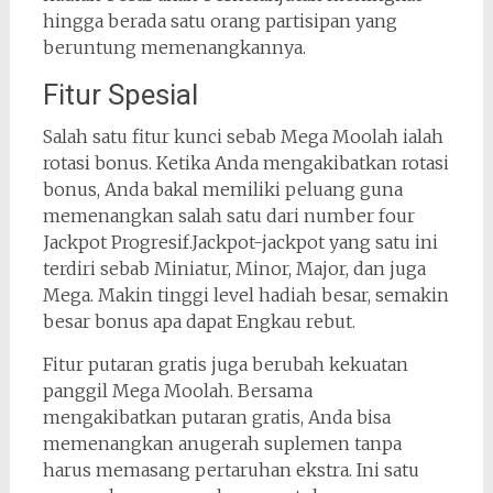
hingga berada satu orang partisipan yang
beruntung memenangkannya.
Fitur Spesial
Salah satu fitur kunci sebab Mega Moolah ialah
rotasi bonus. Ketika Anda mengakibatkan rotasi
bonus, Anda bakal memiliki peluang guna
memenangkan salah satu dari number four
Jackpot Progresif.Jackpot-jackpot yang satu ini
terdiri sebab Miniatur, Minor, Major, dan juga
Mega. Makin tinggi level hadiah besar, semakin
besar bonus apa dapat Engkau rebut.
Fitur putaran gratis juga berubah kekuatan
panggil Mega Moolah. Bersama
mengakibatkan putaran gratis, Anda bisa
memenangkan anugerah suplemen tanpa
harus memasang pertaruhan ekstra. Ini satu