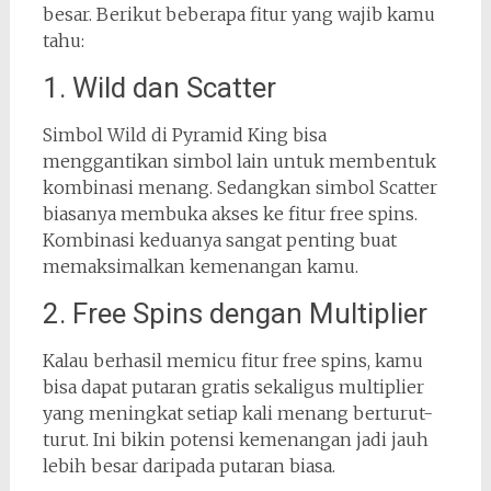
besar. Berikut beberapa fitur yang wajib kamu
tahu:
1. Wild dan Scatter
Simbol Wild di Pyramid King bisa
menggantikan simbol lain untuk membentuk
kombinasi menang. Sedangkan simbol Scatter
biasanya membuka akses ke fitur free spins.
Kombinasi keduanya sangat penting buat
memaksimalkan kemenangan kamu.
2. Free Spins dengan Multiplier
Kalau berhasil memicu fitur free spins, kamu
bisa dapat putaran gratis sekaligus multiplier
yang meningkat setiap kali menang berturut-
turut. Ini bikin potensi kemenangan jadi jauh
lebih besar daripada putaran biasa.