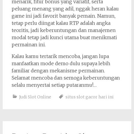
menarik, fitur bonus yang variatif, serta
peluang menang yang adil, nggak heran kalau
game ini jadi favorit banyak pemain. Namun,
tetap perlu diingat kalau RTP adalah angka
teoritis, jadi keberuntungan dan manajemen
modal tetap jadi kunci utama buat menikmati
permainan ini.
Kalau kamu tertarik mencoba, jangan lupa
manfaatkan mode demo dulu supaya lebih
familiar dengan mekanisme permainan.
Selamat mencoba dan semoga keberuntungan
selalu menyertai setiap putaranmu!…
Judi Slot Online
situs slot gacor hari ini