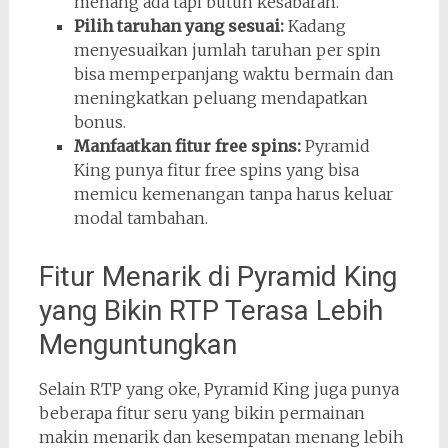
menang ada tapi butuh kesabaran.
Pilih taruhan yang sesuai:
Kadang
menyesuaikan jumlah taruhan per spin
bisa memperpanjang waktu bermain dan
meningkatkan peluang mendapatkan
bonus.
Manfaatkan fitur free spins:
Pyramid
King punya fitur free spins yang bisa
memicu kemenangan tanpa harus keluar
modal tambahan.
Fitur Menarik di Pyramid King
yang Bikin RTP Terasa Lebih
Menguntungkan
Selain RTP yang oke, Pyramid King juga punya
beberapa fitur seru yang bikin permainan
makin menarik dan kesempatan menang lebih