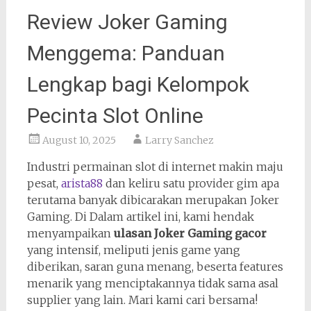
Review Joker Gaming
Menggema: Panduan
Lengkap bagi Kelompok
Pecinta Slot Online
August 10, 2025
Larry Sanchez
Industri permainan slot di internet makin maju
pesat,
arista88
dan keliru satu provider gim apa
terutama banyak dibicarakan merupakan Joker
Gaming. Di Dalam artikel ini, kami hendak
menyampaikan
ulasan Joker Gaming gacor
yang intensif, meliputi jenis game yang
diberikan, saran guna menang, beserta features
menarik yang menciptakannya tidak sama asal
supplier yang lain. Mari kami cari bersama!