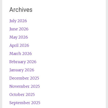
Archives
July 2026
June 2026
May 2026
April 2026
March 2026
February 2026
January 2026
December 2025
November 2025
October 2025
September 2025