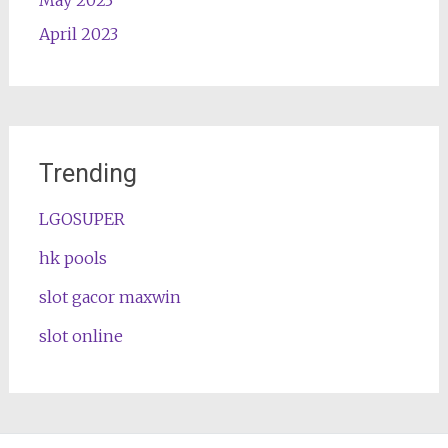
May 2023
April 2023
Trending
LGOSUPER
hk pools
slot gacor maxwin
slot online