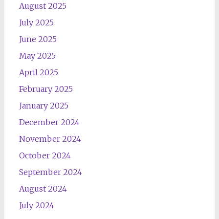
August 2025
July 2025
June 2025
May 2025
April 2025
February 2025
January 2025
December 2024
November 2024
October 2024
September 2024
August 2024
July 2024