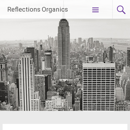
Skip
Reflections Organics
to
content