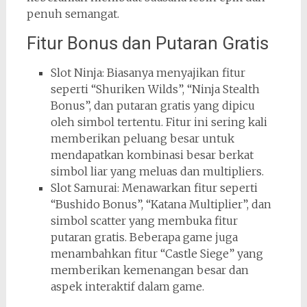
penuh semangat.
Fitur Bonus dan Putaran Gratis
Slot Ninja: Biasanya menyajikan fitur
seperti “Shuriken Wilds”, “Ninja Stealth
Bonus”, dan putaran gratis yang dipicu
oleh simbol tertentu. Fitur ini sering kali
memberikan peluang besar untuk
mendapatkan kombinasi besar berkat
simbol liar yang meluas dan multipliers.
Slot Samurai: Menawarkan fitur seperti
“Bushido Bonus”, “Katana Multiplier”, dan
simbol scatter yang membuka fitur
putaran gratis. Beberapa game juga
menambahkan fitur “Castle Siege” yang
memberikan kemenangan besar dan
aspek interaktif dalam game.