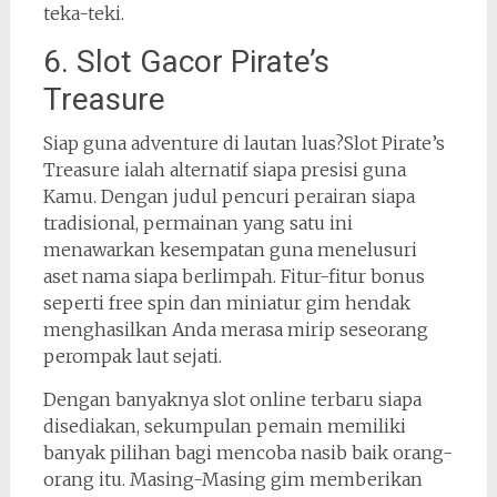
teka-teki.
6. Slot Gacor Pirate’s
Treasure
Siap guna adventure di lautan luas?Slot Pirate’s
Treasure ialah alternatif siapa presisi guna
Kamu. Dengan judul pencuri perairan siapa
tradisional, permainan yang satu ini
menawarkan kesempatan guna menelusuri
aset nama siapa berlimpah. Fitur-fitur bonus
seperti free spin dan miniatur gim hendak
menghasilkan Anda merasa mirip seseorang
perompak laut sejati.
Dengan banyaknya slot online terbaru siapa
disediakan, sekumpulan pemain memiliki
banyak pilihan bagi mencoba nasib baik orang-
orang itu. Masing-Masing gim memberikan