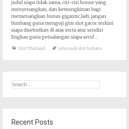
judul siapa tidak sama, ciri-ciri bonus yang
menyenangkan, dan kemungkinan bagi
memenangkan bonus gigantic.Jadi, jangan
bimbang guna menguji gim slot gacor terkini
siapa disebutkan di atas serta atur sendiri
Engkau guna petualangan siapa seru!…
Slot Thailand
situs judi slot terbaru
Search
for:
Recent Posts