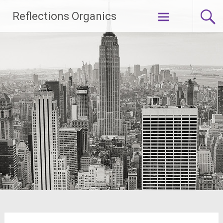
Skip
Reflections Organics
to
content