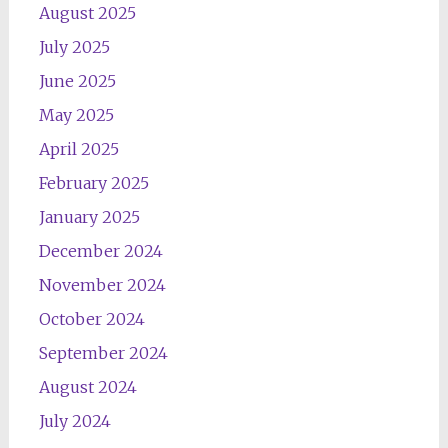
August 2025
July 2025
June 2025
May 2025
April 2025
February 2025
January 2025
December 2024
November 2024
October 2024
September 2024
August 2024
July 2024