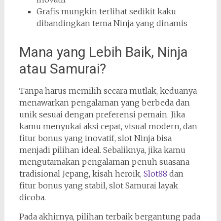
Grafis mungkin terlihat sedikit kaku
dibandingkan tema Ninja yang dinamis
Mana yang Lebih Baik, Ninja
atau Samurai?
Tanpa harus memilih secara mutlak, keduanya
menawarkan pengalaman yang berbeda dan
unik sesuai dengan preferensi pemain. Jika
kamu menyukai aksi cepat, visual modern, dan
fitur bonus yang inovatif, slot Ninja bisa
menjadi pilihan ideal. Sebaliknya, jika kamu
mengutamakan pengalaman penuh suasana
tradisional Jepang, kisah heroik,
Slot88
dan
fitur bonus yang stabil, slot Samurai layak
dicoba.
Pada akhirnya, pilihan terbaik bergantung pada