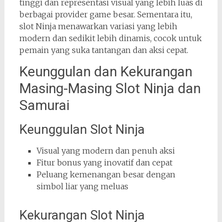
tinggi dan representasi visual yang lebih luas di
berbagai provider game besar. Sementara itu,
slot Ninja menawarkan variasi yang lebih
modern dan sedikit lebih dinamis, cocok untuk
pemain yang suka tantangan dan aksi cepat.
Keunggulan dan Kekurangan
Masing-Masing Slot Ninja dan
Samurai
Keunggulan Slot Ninja
Visual yang modern dan penuh aksi
Fitur bonus yang inovatif dan cepat
Peluang kemenangan besar dengan
simbol liar yang meluas
Kekurangan Slot Ninja