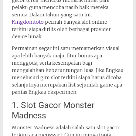
gacor terus-menerus menarik minat para
pelaku guna mencoba nasib baik mereka
semua. Dalam tahun yang satu ini,
Kingdomtoto
pernah banyak slot online
terkini siapa dirilis oleh berbagai provider
device lunak.
Permainan segar ini satu memamerkan visual
apa lebih banyak maju, fitur bonus apa
menggoda, serta kesempatan bagi
mengalahkan keberuntungan luas. Jika Engkau
menelusuri gim slot terkini siapa harus dicoba,
selanjutnya merupakan list sejumlah game apa
pantas Engkau eksperimen:
1. Slot Gacor Monster
Madness
Monster Madness adalah salah satu slot gacor
terkini apa menggaet. Gim ini punya topik