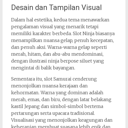
Desain dan Tampilan Visual
Dalam hal estetika, kedua tema menawarkan
pengalaman visual yang menarik tetapi
memiliki karakter berbeda. Slot Ninja biasanya
menampilkan nuansa gelap, penuh kecepatan,
dan penuh aksi. Warna-warna gelap seperti
merah, hitam, dan abu-abu mendominasi,
dengan ilustrasi ninja berpose siluet yang
mengintai di balik bayangan.
Sementara itu, slot Samurai cenderung
menonjolkan nuansa kerajaan dan
kehormatan. Warna yang dominan adalah
merah, emas, dan biru, dengan latar belakang
kastil Jepang dan simbol-simbol bertema
pertarungan serta upacara tradisional.
Visualisasi yang menonjolkan keagungan dan
keberanian membuat suasana lebih epik dan