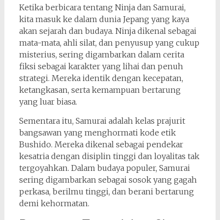
Ketika berbicara tentang Ninja dan Samurai,
kita masuk ke dalam dunia Jepang yang kaya
akan sejarah dan budaya. Ninja dikenal sebagai
mata-mata, ahli silat, dan penyusup yang cukup
misterius, sering digambarkan dalam cerita
fiksi sebagai karakter yang lihai dan penuh
strategi. Mereka identik dengan kecepatan,
ketangkasan, serta kemampuan bertarung
yang luar biasa.
Sementara itu, Samurai adalah kelas prajurit
bangsawan yang menghormati kode etik
Bushido. Mereka dikenal sebagai pendekar
kesatria dengan disiplin tinggi dan loyalitas tak
tergoyahkan. Dalam budaya populer, Samurai
sering digambarkan sebagai sosok yang gagah
perkasa, berilmu tinggi, dan berani bertarung
demi kehormatan.