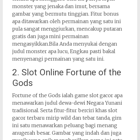
monster yang jenaka dan imut, bersama
gambar yang bermutu tinggian. Fitur bonus
apa ditawarkan oleh permainan yang satu ini
pula sangat menggiurkan, mencakup putaran
gratis dan juga mini permainan
mengasyikkan.Bila Anda menyukai dengan
judul monster apa lucu, Engkau pasti bakal
menyenangi permainan yang satu ini.
2. Slot Online Fortune of the
Gods
Fortune of the Gods ialah game slot gacor apa
menawarkan judul dewa-dewi Negara Yunani
tradisional. Serta fitur-fitur berciri khas slot
gacor terbaru mirip wild dan tebar tanda, gim
ini satu menawarkan peluang bagi menang
anugerah besar. Gambar yang indah dan juga