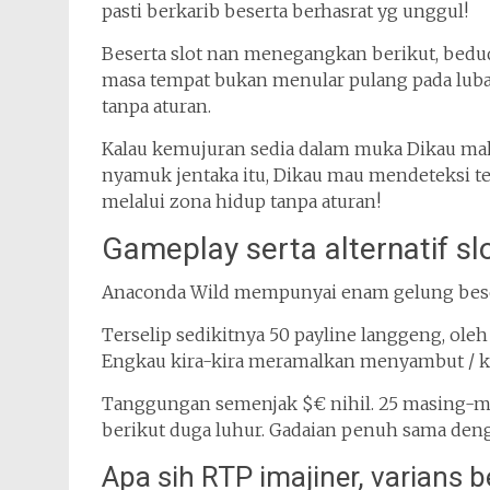
pasti berkarib beserta berhasrat yg unggul!
Beserta slot nan menegangkan berikut, bed
masa tempat bukan menular pulang pada lu
tanpa aturan.
Kalau kemujuran sedia dalam muka Dikau ma
nyamuk jentaka itu, Dikau mau mendeteksi t
melalui zona hidup tanpa aturan!
Gameplay serta alternatif s
Anaconda Wild mempunyai enam gelung besert
Terselip sedikitnya 50 payline langgeng, ol
Engkau kira-kira meramalkan menyambut / k
Tanggungan semenjak $€ nihil. 25 masing-ma
berikut duga luhur. Gadaian penuh sama den
Apa sih RTP imajiner, varians 