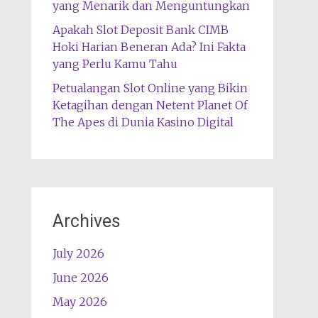
yang Menarik dan Menguntungkan
Apakah Slot Deposit Bank CIMB
Hoki Harian Beneran Ada? Ini Fakta
yang Perlu Kamu Tahu
Petualangan Slot Online yang Bikin
Ketagihan dengan Netent Planet Of
The Apes di Dunia Kasino Digital
Archives
July 2026
June 2026
May 2026