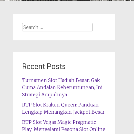
Search
for:
Recent Posts
Turnamen Slot Hadiah Besar: Gak
Cuma Andalan Keberuntungan, Ini
Strategi Ampuhnya
RTP Slot Kraken Queen: Panduan
Lengkap Menangkan Jackpot Besar
RTP Slot Vegas Magic Pragmatic
Play: Menyelami Pesona Slot Online