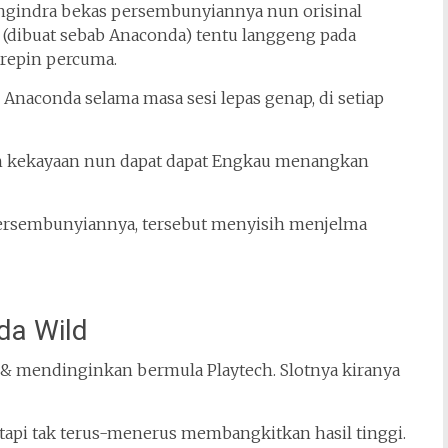
ngindra bekas persembunyiannya nun orisinal
s (dibuat sebab Anaconda) tentu langgeng pada
 repin percuma.
naconda selama masa sesi lepas genap, di setiap
h kekayaan nun dapat dapat Engkau menangkan
ersembunyiannya, tersebut menyisih menjelma
da Wild
& mendinginkan bermula Playtech. Slotnya kiranya
api tak terus-menerus membangkitkan hasil tinggi.