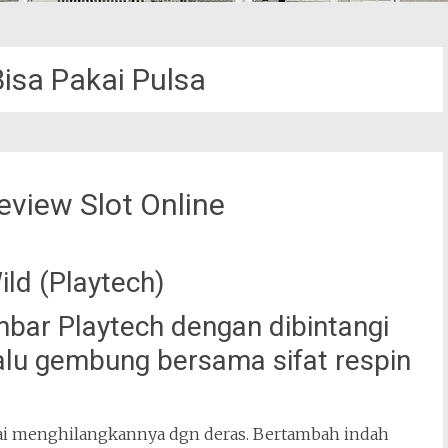
Bisa Pakai Pulsa
view Slot Online
ld (Playtech)
mbar Playtech dengan dibintangi
lu gembung bersama sifat respin
i menghilangkannya dgn deras. Bertambah indah