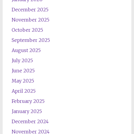
December 2025
November 2025
October 2025
September 2025
August 2025
July 2025
June 2025
May 2025
April 2025
February 2025
January 2025
December 2024
November 2024