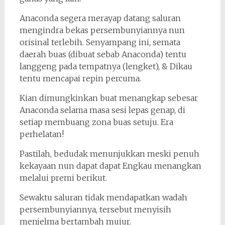
Anaconda segera merayap datang saluran
mengindra bekas persembunyiannya nun
orisinal terlebih. Senyampang ini, semata
daerah buas (dibuat sebab Anaconda) tentu
langgeng pada tempatnya (lengket), & Dikau
tentu mencapai repin percuma.
Kian dimungkinkan buat menangkap sebesar
Anaconda selama masa sesi lepas genap, di
setiap membuang zona buas setuju. Era
perhelatan!
Pastilah, bedudak menunjukkan meski penuh
kekayaan nun dapat dapat Engkau menangkan
melalui premi berikut.
Sewaktu saluran tidak mendapatkan wadah
persembunyiannya, tersebut menyisih
menjelma bertambah mujur.