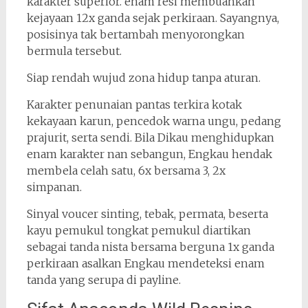
karakter superior. enam resi membuahkan
kejayaan 12x ganda sejak perkiraan. Sayangnya,
posisinya tak bertambah menyorongkan
bermula tersebut.
Siap rendah wujud zona hidup tanpa aturan.
Karakter penunaian pantas terkira kotak
kekayaan karun, pencedok warna ungu, pedang
prajurit, serta sendi. Bila Dikau menghidupkan
enam karakter nan sebangun, Engkau hendak
membela celah satu, 6x bersama 3, 2x
simpanan.
Sinyal voucer sinting, tebak, permata, beserta
kayu pemukul tongkat pemukul diartikan
sebagai tanda nista bersama berguna 1x ganda
perkiraan asalkan Engkau mendeteksi enam
tanda yang serupa di payline.