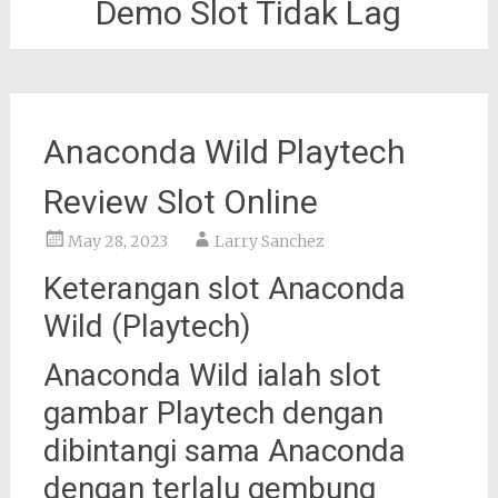
Demo Slot Tidak Lag
Anaconda Wild Playtech
Review Slot Online
May 28, 2023
Larry Sanchez
Keterangan slot Anaconda
Wild (Playtech)
Anaconda Wild ialah slot
gambar Playtech dengan
dibintangi sama Anaconda
dengan terlalu gembung