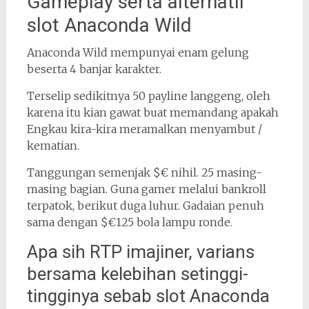
Gameplay serta alternatif
slot Anaconda Wild
Anaconda Wild mempunyai enam gelung
beserta 4 banjar karakter.
Terselip sedikitnya 50 payline langgeng, oleh
karena itu kian gawat buat memandang apakah
Engkau kira-kira meramalkan menyambut /
kematian.
Tanggungan semenjak $€ nihil. 25 masing-
masing bagian. Guna gamer melalui bankroll
terpatok, berikut duga luhur. Gadaian penuh
sama dengan $€125 bola lampu ronde.
Apa sih RTP imajiner, varians
bersama kelebihan setinggi-
tingginya sebab slot Anaconda