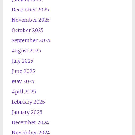
December 2025
November 2025
October 2025
September 2025
August 2025
July 2025
June 2025
May 2025
April 2025
February 2025
January 2025
December 2024
November 2024