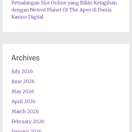
Petualangan Slot Online yang Bikin Ketagihan
dengan Netent Planet Of The Apes di Dunia
Kasino Digital
Archives
July 2026
June 2026
May 2026
April 2026
March 2026
February 2026
January 2026