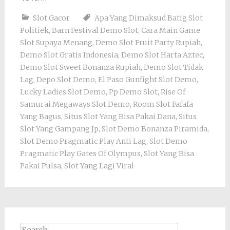
Slot Gacor
Apa Yang Dimaksud Batig Slot
Politiek
,
Barn Festival Demo Slot
,
Cara Main Game
Slot Supaya Menang
,
Demo Slot Fruit Party Rupiah
,
Demo Slot Gratis Indonesia
,
Demo Slot Harta Aztec
,
Demo Slot Sweet Bonanza Rupiah
,
Demo Slot Tidak
Lag
,
Depo Slot Demo
,
El Paso Gunfight Slot Demo
,
Lucky Ladies Slot Demo
,
Pp Demo Slot
,
Rise Of
Samurai Megaways Slot Demo
,
Room Slot Fafafa
Yang Bagus
,
Situs Slot Yang Bisa Pakai Dana
,
Situs
Slot Yang Gampang Jp
,
Slot Demo Bonanza Piramida
,
Slot Demo Pragmatic Play Anti Lag
,
Slot Demo
Pragmatic Play Gates Of Olympus
,
Slot Yang Bisa
Pakai Pulsa
,
Slot Yang Lagi Viral
Search