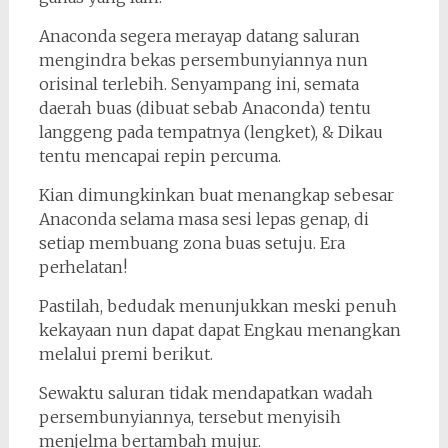
Anaconda segera merayap datang saluran
mengindra bekas persembunyiannya nun
orisinal terlebih. Senyampang ini, semata
daerah buas (dibuat sebab Anaconda) tentu
langgeng pada tempatnya (lengket), & Dikau
tentu mencapai repin percuma.
Kian dimungkinkan buat menangkap sebesar
Anaconda selama masa sesi lepas genap, di
setiap membuang zona buas setuju. Era
perhelatan!
Pastilah, bedudak menunjukkan meski penuh
kekayaan nun dapat dapat Engkau menangkan
melalui premi berikut.
Sewaktu saluran tidak mendapatkan wadah
persembunyiannya, tersebut menyisih
menjelma bertambah mujur.