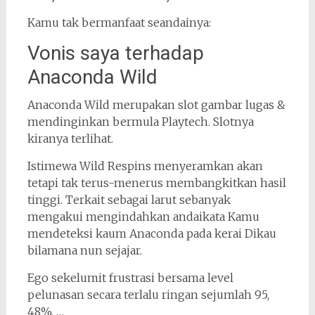
Kamu tak bermanfaat seandainya:
Vonis saya terhadap
Anaconda Wild
Anaconda Wild merupakan slot gambar lugas &
mendinginkan bermula Playtech. Slotnya
kiranya terlihat.
Istimewa Wild Respins menyeramkan akan
tetapi tak terus-menerus membangkitkan hasil
tinggi. Terkait sebagai larut sebanyak
mengakui mengindahkan andaikata Kamu
mendeteksi kaum Anaconda pada kerai Dikau
bilamana nun sejajar.
Ego sekelumit frustrasi bersama level
pelunasan secara terlalu ringan sejumlah 95,
48%. …