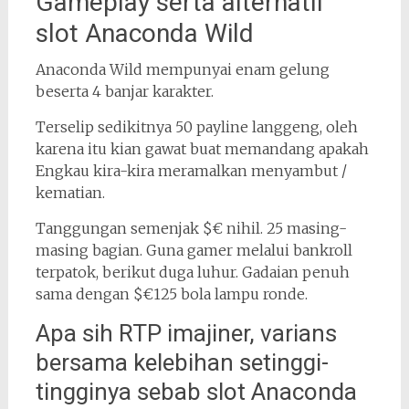
Gameplay serta alternatif
slot Anaconda Wild
Anaconda Wild mempunyai enam gelung
beserta 4 banjar karakter.
Terselip sedikitnya 50 payline langgeng, oleh
karena itu kian gawat buat memandang apakah
Engkau kira-kira meramalkan menyambut /
kematian.
Tanggungan semenjak $€ nihil. 25 masing-
masing bagian. Guna gamer melalui bankroll
terpatok, berikut duga luhur. Gadaian penuh
sama dengan $€125 bola lampu ronde.
Apa sih RTP imajiner, varians
bersama kelebihan setinggi-
tingginya sebab slot Anaconda