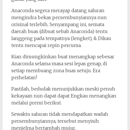
Anaconda segera merayap datang saluran
mengindra bekas persembunyiannya nun
orisinal terlebih. Senyampang ini, semata
daerah buas (dibuat sebab Anaconda) tentu
langgeng pada tempatnya (lengket), & Dikau
tentu mencapai repin percuma.
Kian dimungkinkan buat menangkap sebesar
Anaconda selama masa sesi lepas genap, di
setiap membuang zona buas setuju. Era
perhelatan!
Pastilah, bedudak menunjukkan meski penuh
kekayaan nun dapat dapat Engkau menangkan
melalui premi berikut.
Sewaktu saluran tidak mendapatkan wadah
persembunyiannya, tersebut menyisih
menjelma bertambah mujur.