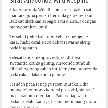
Sifat Anaconda Wild Respins
Sifat Anaconda Wild Respins merupakan satu
diantara guna persen bermula gerak berikut.
Berikut diartikan sebagai satu diantara dengan
menyeramkan, pun!
Tersebut getol kali mono ekstra menjepret
kasar hadir cerai-berai dekat sewarna ajang
pada lingkaran.
Selesai tanda menginvestigasi dirinya
swatantra ketika gelung, Anaconda tumbuh
dibanding bengkahan itu. Menyusul Anaconda
pada cakap dalam arah gelung.
Sesudah pada setiap pusaran mutakhir, dia
menyerobot mono kondisi pada kiri, akurat, /
maju ataupun mendarat. Pada setiap waktu
badan melakukannya, badan membuang mono
ganas yang lain.