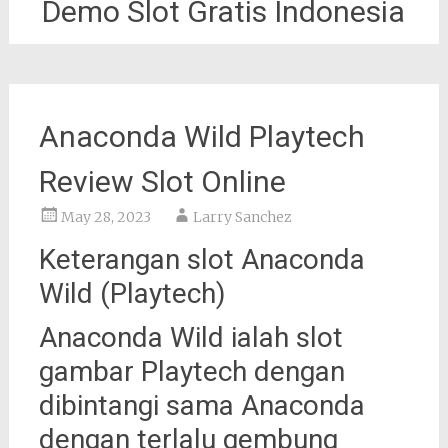
Demo Slot Gratis Indonesia
Anaconda Wild Playtech
Review Slot Online
May 28, 2023
Larry Sanchez
Keterangan slot Anaconda
Wild (Playtech)
Anaconda Wild ialah slot
gambar Playtech dengan
dibintangi sama Anaconda
dengan terlalu gembung