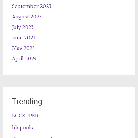
September 2023
August 2023
July 2023
June 2023
May 2023
April 2023
Trending
LGOSUPER
hk pools