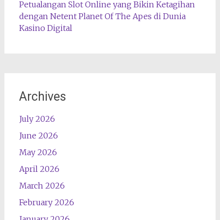
Petualangan Slot Online yang Bikin Ketagihan
dengan Netent Planet Of The Apes di Dunia
Kasino Digital
Archives
July 2026
June 2026
May 2026
April 2026
March 2026
February 2026
January 2026