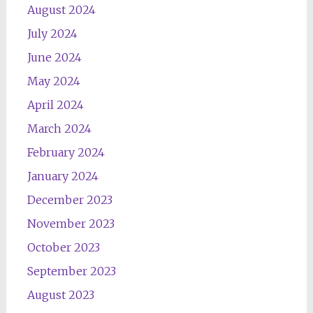
August 2024
July 2024
June 2024
May 2024
April 2024
March 2024
February 2024
January 2024
December 2023
November 2023
October 2023
September 2023
August 2023