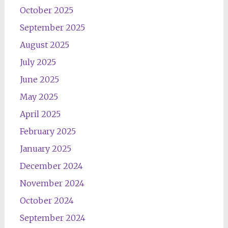
October 2025
September 2025
August 2025
July 2025
June 2025
May 2025
April 2025
February 2025
January 2025
December 2024
November 2024
October 2024
September 2024