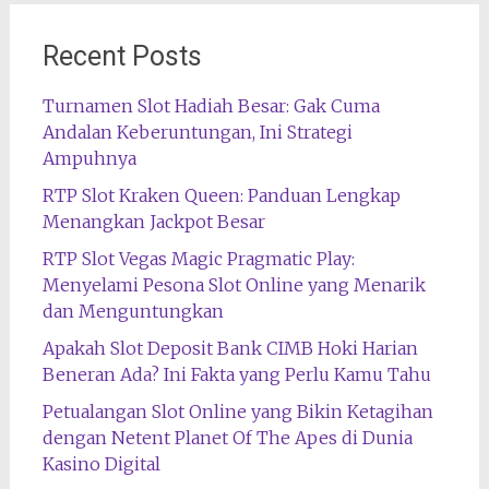
Recent Posts
Turnamen Slot Hadiah Besar: Gak Cuma
Andalan Keberuntungan, Ini Strategi
Ampuhnya
RTP Slot Kraken Queen: Panduan Lengkap
Menangkan Jackpot Besar
RTP Slot Vegas Magic Pragmatic Play:
Menyelami Pesona Slot Online yang Menarik
dan Menguntungkan
Apakah Slot Deposit Bank CIMB Hoki Harian
Beneran Ada? Ini Fakta yang Perlu Kamu Tahu
Petualangan Slot Online yang Bikin Ketagihan
dengan Netent Planet Of The Apes di Dunia
Kasino Digital