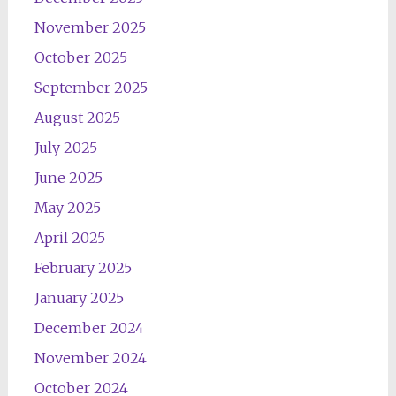
November 2025
October 2025
September 2025
August 2025
July 2025
June 2025
May 2025
April 2025
February 2025
January 2025
December 2024
November 2024
October 2024