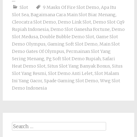
Slot
9 Masks Of Fire Slot Demo
,
Apa Itu
Slot Sea
,
Bagaimana Cara Main Slot Biar Menang
,
Cleocatra Slot Demo
,
Demo Link Slot
,
Demo Slot Cq9
Rupiah Indonesia
,
Demo Slot Ganesha Fortune
,
Demo
Slot Medusa
,
Double Bubble Demo Slot
,
Game Slot
Demo Olympus
,
Gaming Soft Slot Demo
,
Main Slot
Demo Gates Of Olympus
,
Permainan Slot Yang
Sering Menang
,
Pg Soft Slot Demo Rupiah
,
Safari
Heat Demo Slot
,
Situs Slot Yang Banyak Bonus
,
Situs
Slot Yang Resmi
,
Slot Demo Anti Lelet
,
Slot Malam
Ini Yang Gacor
,
Spade Gaming Slot Demo
,
Wwg Slot
Demo Indonesia
Search
for: