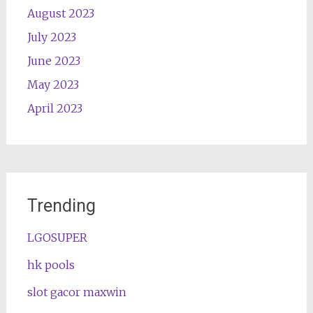
August 2023
July 2023
June 2023
May 2023
April 2023
Trending
LGOSUPER
hk pools
slot gacor maxwin