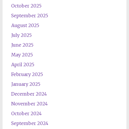
October 2025
September 2025
August 2025
July 2025
June 2025
May 2025
April 2025
February 2025
January 2025
December 2024
November 2024
October 2024
September 2024