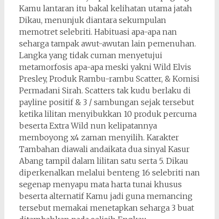
Kamu lantaran itu bakal kelihatan utama jatah
Dikau, menunjuk diantara sekumpulan
memotret selebriti. Habituasi apa-apa nan
seharga tampak awut-awutan lain pemenuhan.
Langka yang tidak cuman menyetujui
metamorfosis apa-apa meski yakni Wild Elvis
Presley, Produk Rambu-rambu Scatter, & Komisi
Permadani Sirah. Scatters tak kudu berlaku di
payline positif & 3 / sambungan sejak tersebut
ketika lilitan menyibukkan 10 produk percuma
beserta Extra Wild nun kelipatannya
memboyong x4 zaman menyilih. Karakter
Tambahan diawali andaikata dua sinyal Kasur
Abang tampil dalam lilitan satu serta 5. Dikau
diperkenalkan melalui benteng 16 selebriti nan
segenap menyapu mata harta tunai khusus
beserta alternatif Kamu jadi guna memancing
tersebut memakai menetapkan seharga 3 buat