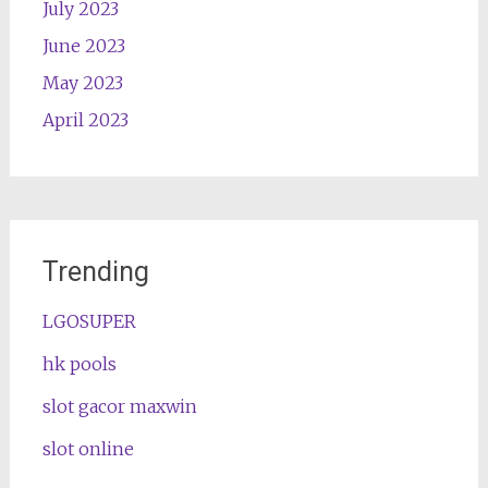
July 2023
June 2023
May 2023
April 2023
Trending
LGOSUPER
hk pools
slot gacor maxwin
slot online