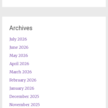
Archives
July 2026
June 2026
May 2026
April 2026
March 2026
February 2026
January 2026
December 2025
November 2025