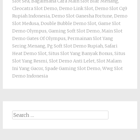
Slot Sea
,
Bagaimana Cara Main Slot Biar Menang
,
Cleocatra Slot Demo
,
Demo Link Slot
,
Demo Slot Cq9
Rupiah Indonesia
,
Demo Slot Ganesha Fortune
,
Demo
Slot Medusa
,
Double Bubble Demo Slot
,
Game Slot
Demo Olympus
,
Gaming Soft Slot Demo
,
Main Slot
Demo Gates Of Olympus
,
Permainan Slot Yang
Sering Menang
,
Pg Soft Slot Demo Rupiah
,
Safari
Heat Demo Slot
,
Situs Slot Yang Banyak Bonus
,
Situs
Slot Yang Resmi
,
Slot Demo Anti Lelet
,
Slot Malam
Ini Yang Gacor
,
Spade Gaming Slot Demo
,
Wwg Slot
Demo Indonesia
Search
for: