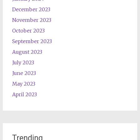
December 2023
November 2023
October 2023
September 2023
August 2023
July 2023
June 2023
May 2023
April 2023
Trending