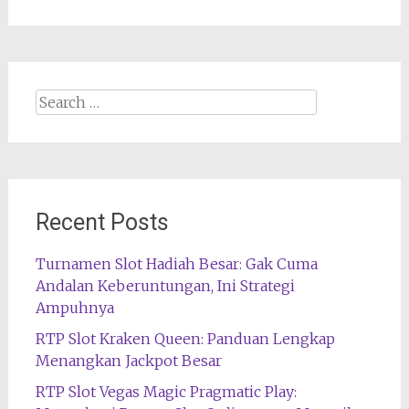
Search
for:
Recent Posts
Turnamen Slot Hadiah Besar: Gak Cuma
Andalan Keberuntungan, Ini Strategi
Ampuhnya
RTP Slot Kraken Queen: Panduan Lengkap
Menangkan Jackpot Besar
RTP Slot Vegas Magic Pragmatic Play: