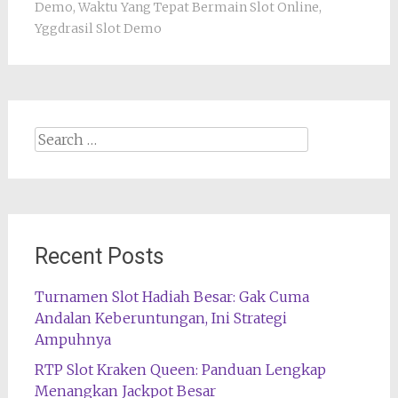
Demo
,
Waktu Yang Tepat Bermain Slot Online
,
Yggdrasil Slot Demo
Search
for:
Recent Posts
Turnamen Slot Hadiah Besar: Gak Cuma
Andalan Keberuntungan, Ini Strategi
Ampuhnya
RTP Slot Kraken Queen: Panduan Lengkap
Menangkan Jackpot Besar