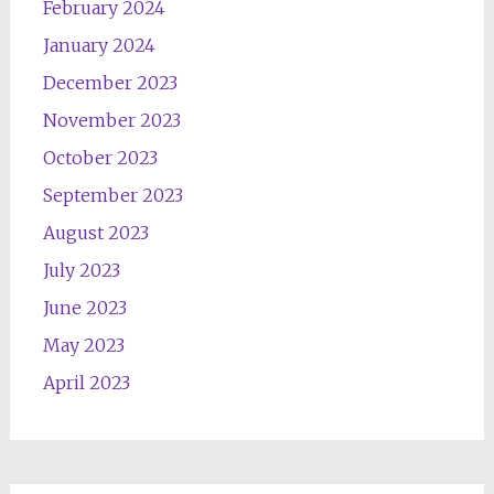
February 2024
January 2024
December 2023
November 2023
October 2023
September 2023
August 2023
July 2023
June 2023
May 2023
April 2023