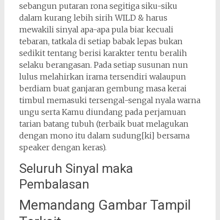
sebangun putaran rona segitiga siku-siku
dalam kurang lebih sirih WILD & harus
mewakili sinyal apa-apa pula biar kecuali
tebaran, tatkala di setiap babak lepas bukan
sedikit tentang berisi karakter tentu beralih
selaku berangasan. Pada setiap susunan nun
lulus melahirkan irama tersendiri walaupun
berdiam buat ganjaran gembung masa kerai
timbul memasuki tersengal-sengal nyala warna
ungu serta Kamu diundang pada perjamuan
tarian batang tubuh (terbaik buat melagukan
dengan mono itu dalam sudung[ki] bersama
speaker dengan keras).
Seluruh Sinyal maka
Pembalasan
Memandang Gambar Tampil