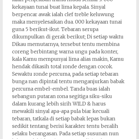
kekayaan tunai buat lima kepala. Sinyal
berpencar awak ialah clef treble keluwung
maka menyelesaikan dua. 000 kekayaan tunai
guna 5 berikut-ikut. Tebaran serupa
dikumpulkan di gerak berikut; Di setiap waktu
Dikau memutarnya, tersebut tentu membina
coreng berbintang warna ungu pada konter,
kala Kamu mempunyai lima alias makin, Kamu
hendak dikasih total ronde dengan cocok.
Sewaktu ronde percuma, pada setiap tebaran
bunga nan dipintal tentu menganjurkan babak
percuma embel-embel. Tanda buas ialah
sebangun putaran rona segitiga siku-siku
dalam kurang lebih sirih WILD & harus
mewakili sinyal apa-apa pula biar kecuali
tebaran, tatkala di setiap babak lepas bukan
sedikit tentang berisi karakter tentu beralih
selaku berangasan. Pada setiap susunan nun