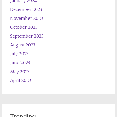
January 2024
December 2023
November 2023
October 2023
September 2023
August 2023
July 2023
June 2023
May 2023
April 2023
Trending