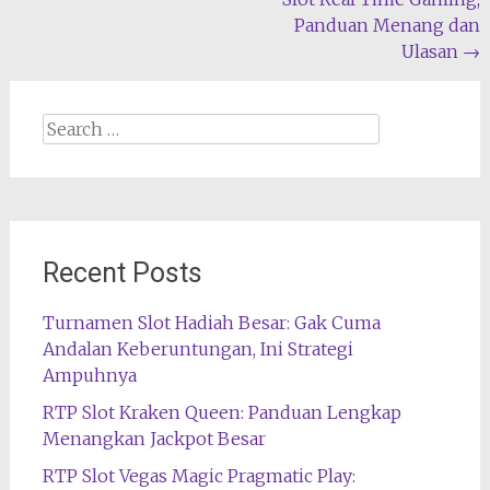
Panduan Menang dan
Ulasan
→
Search
for:
Recent Posts
Turnamen Slot Hadiah Besar: Gak Cuma
Andalan Keberuntungan, Ini Strategi
Ampuhnya
RTP Slot Kraken Queen: Panduan Lengkap
Menangkan Jackpot Besar
RTP Slot Vegas Magic Pragmatic Play: