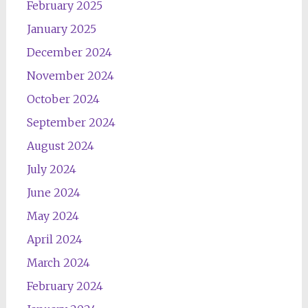
February 2025
January 2025
December 2024
November 2024
October 2024
September 2024
August 2024
July 2024
June 2024
May 2024
April 2024
March 2024
February 2024