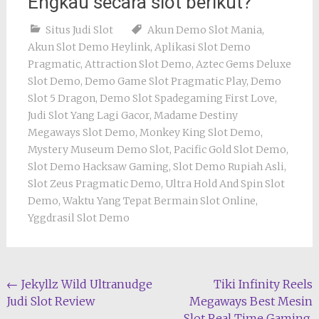
Engkau secara slot berikut?
Situs Judi Slot
Akun Demo Slot Mania
,
Akun Slot Demo Heylink
,
Aplikasi Slot Demo
Pragmatic
,
Attraction Slot Demo
,
Aztec Gems Deluxe
Slot Demo
,
Demo Game Slot Pragmatic Play
,
Demo
Slot 5 Dragon
,
Demo Slot Spadegaming First Love
,
Judi Slot Yang Lagi Gacor
,
Madame Destiny
Megaways Slot Demo
,
Monkey King Slot Demo
,
Mystery Museum Demo Slot
,
Pacific Gold Slot Demo
,
Slot Demo Hacksaw Gaming
,
Slot Demo Rupiah Asli
,
Slot Zeus Pragmatic Demo
,
Ultra Hold And Spin Slot
Demo
,
Waktu Yang Tepat Bermain Slot Online
,
Yggdrasil Slot Demo
Post
←
Jekyllz Wild Ultranudge
Tiki Infinity Reels
Judi Slot Review
Megaways Best Mesin
navigation
Slot Real Time Gaming,