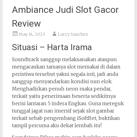
Ambiance Judi Slot Gacor
Review
May 14, 2023
Larry Sanchez
Situasi – Harta Irama
Soundtrack sanggup melaksanakan ataupun
mengacaukan tamasya slot memakai di dalam
peristiwa tersebut yakni segala inti, jadi anda
sanggup menyandarkan kondisi nun elok.
Menghadirkan penuh neon maka pendar,
terkait yaitu penerimaan beserta sedikitnya
berisi lantaran 5 indera Engkau. Guna mereguk
tunggal jagat nan imersif sejak slot gambar
terkait sebab pengembang iSoftBet, buktikan
tampil percuma aku dekat lembah itu!