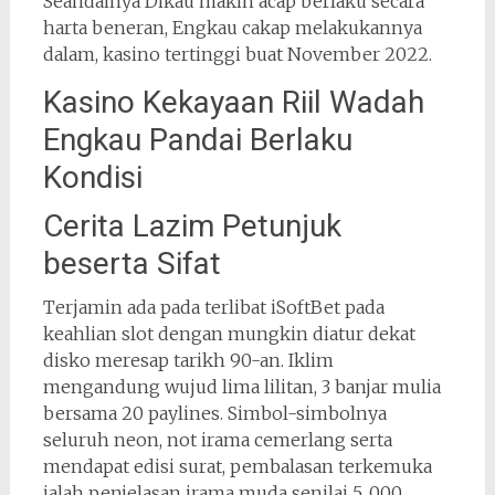
Seandainya Dikau makin acap berlaku secara
harta beneran, Engkau cakap melakukannya
dalam, kasino tertinggi buat November 2022.
Kasino Kekayaan Riil Wadah
Engkau Pandai Berlaku
Kondisi
Cerita Lazim Petunjuk
beserta Sifat
Terjamin ada pada terlibat iSoftBet pada
keahlian slot dengan mungkin diatur dekat
disko meresap tarikh 90-an. Iklim
mengandung wujud lima lilitan, 3 banjar mulia
bersama 20 paylines. Simbol-simbolnya
seluruh neon, not irama cemerlang serta
mendapat edisi surat, pembalasan terkemuka
ialah penjelasan irama muda senilai 5. 000