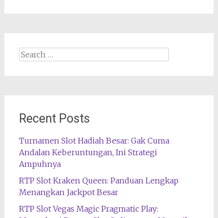
Search
for:
Recent Posts
Turnamen Slot Hadiah Besar: Gak Cuma
Andalan Keberuntungan, Ini Strategi
Ampuhnya
RTP Slot Kraken Queen: Panduan Lengkap
Menangkan Jackpot Besar
RTP Slot Vegas Magic Pragmatic Play: