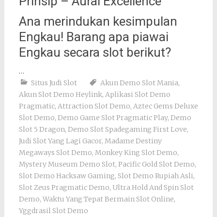
Prinsip – Aural Excellence
Ana merindukan kesimpulan
Engkau! Barang apa piawai
Engkau secara slot berikut?
…
Situs Judi Slot
Akun Demo Slot Mania
,
Akun Slot Demo Heylink
,
Aplikasi Slot Demo
Pragmatic
,
Attraction Slot Demo
,
Aztec Gems Deluxe
Slot Demo
,
Demo Game Slot Pragmatic Play
,
Demo
Slot 5 Dragon
,
Demo Slot Spadegaming First Love
,
Judi Slot Yang Lagi Gacor
,
Madame Destiny
Megaways Slot Demo
,
Monkey King Slot Demo
,
Mystery Museum Demo Slot
,
Pacific Gold Slot Demo
,
Slot Demo Hacksaw Gaming
,
Slot Demo Rupiah Asli
,
Slot Zeus Pragmatic Demo
,
Ultra Hold And Spin Slot
Demo
,
Waktu Yang Tepat Bermain Slot Online
,
Yggdrasil Slot Demo