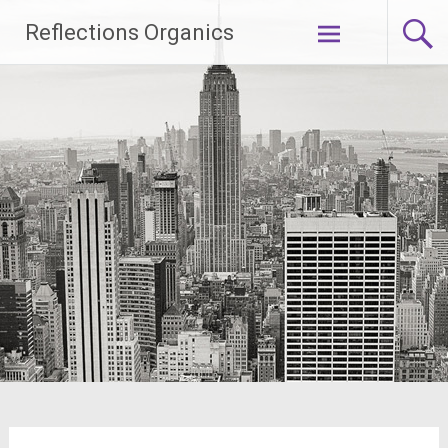
Skip
Reflections Organics
to
content