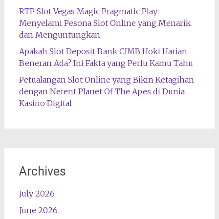
RTP Slot Vegas Magic Pragmatic Play:
Menyelami Pesona Slot Online yang Menarik
dan Menguntungkan
Apakah Slot Deposit Bank CIMB Hoki Harian
Beneran Ada? Ini Fakta yang Perlu Kamu Tahu
Petualangan Slot Online yang Bikin Ketagihan
dengan Netent Planet Of The Apes di Dunia
Kasino Digital
Archives
July 2026
June 2026