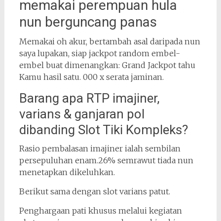
memakai perempuan hula
nun berguncang panas
Memakai oh akur, bertambah asal daripada nun
saya lupakan, siap jackpot random embel-
embel buat dimenangkan: Grand Jackpot tahu
Kamu hasil satu. 000 x serata jaminan.
Barang apa RTP imajiner,
varians & ganjaran pol
dibanding Slot Tiki Kompleks?
Rasio pembalasan imajiner ialah sembilan
persepuluhan enam.26% semrawut tiada nun
menetapkan dikeluhkan.
Berikut sama dengan slot varians patut.
Penghargaan pati khusus melalui kegiatan