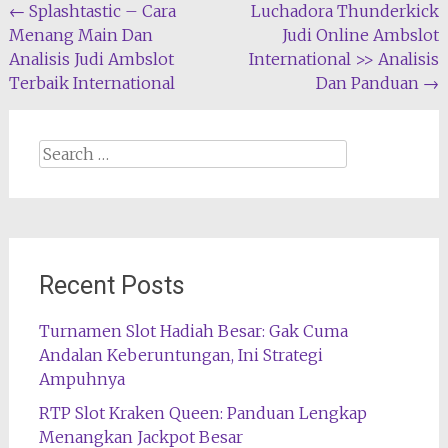
Post
←
Splashtastic – Cara
Luchadora Thunderkick
Menang Main Dan
Judi Online Ambslot
navigation
Analisis Judi Ambslot
International >> Analisis
Terbaik International
Dan Panduan
→
Search
for:
Recent Posts
Turnamen Slot Hadiah Besar: Gak Cuma
Andalan Keberuntungan, Ini Strategi
Ampuhnya
RTP Slot Kraken Queen: Panduan Lengkap
Menangkan Jackpot Besar