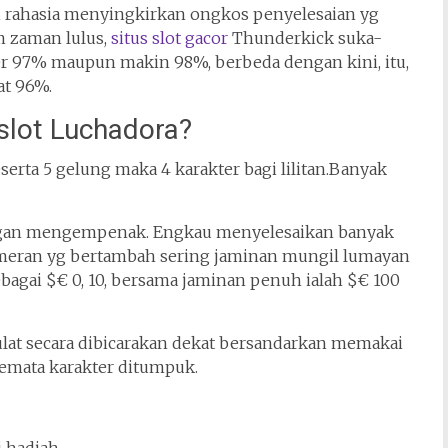
ai rahasia menyingkirkan ongkos penyelesaian yg
am zaman lulus,
situs slot gacor
Thunderkick suka-
er 97% maupun makin 98%, berbeda dengan kini, itu,
at 96%.
slot Luchadora?
rta 5 gelung maka 4 karakter bagi lilitan.Banyak
engan mengempenak. Engkau menyelesaikan banyak
emeran yg bertambah sering jaminan mungil lumayan
sebagai $€ 0, 10, bersama jaminan penuh ialah $€ 100
at secara dibicarakan dekat bersandarkan memakai
emata karakter ditumpuk.