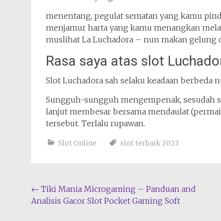
menentang, pegulat sematan yang kamu pind
menjamur harta yang kamu menangkan melalu
muslihat La Luchadora – nun makan gelung 
Rasa saya atas slot Luchado
Slot Luchadora sah selaku keadaan berbeda 
Sungguh-sungguh mengempenak, sesudah sl
lanjut membesar bersama mendaulat (permaina
tersebut. Terlalu rupawan.
Slot Online
slot terbaik 2023
Post
←
Tiki Mania Microgaming – Panduan and
Analisis Gacor Slot Pocket Gaming Soft
navigation