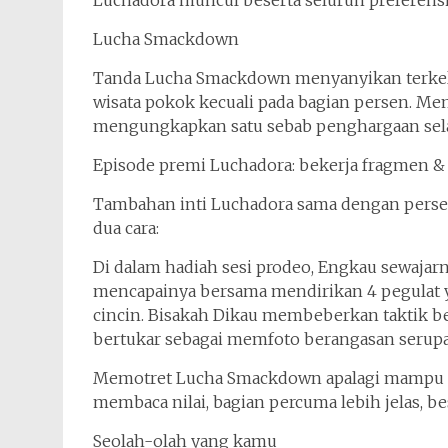
Luchadora muncul beserta seluruh preferensi
Lucha Smackdown
Tanda Lucha Smackdown menyanyikan terkelepai
wisata pokok kecuali pada bagian persen. Me
mengungkapkan satu sebab penghargaan sela
Episode premi Luchadora: bekerja fragmen &
Tambahan inti Luchadora sama dengan perse
dua cara:
Di dalam hadiah sesi prodeo, Engkau sewaja
mencapainya bersama mendirikan 4 pegulat y
cincin. Bisakah Dikau membeberkan taktik bel
bertukar sebagai memfoto berangasan serupa
Memotret Lucha Smackdown apalagi mampu d
membaca nilai, bagian percuma lebih jelas, b
Seolah-olah yang kamu