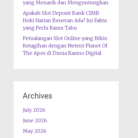
yang Menarik dan Menguntungkan
Apakah Slot Deposit Bank CIMB
Hoki Harian Beneran Ada? Ini Fakta
yang Perlu Kamu Tahu
Petualangan Slot Online yang Bikin
Ketagihan dengan Netent Planet Of
The Apes di Dunia Kasino Digital
Archives
July 2026
June 2026
May 2026