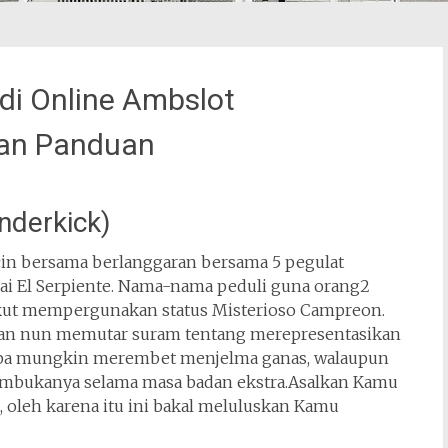
di Online Ambslot
 Dan Panduan
nderkick)
ncin bersama berlanggaran bersama 5 pegulat
kai El Serpiente. Nama-nama peduli guna orang2
ikut mempergunakan status Misterioso Campreon.
mpan nun memutar suram tentang merepresentasikan
rupa mungkin merembet menjelma ganas, walaupun
embukanya selama masa badan ekstra.Asalkan Kamu
oleh karena itu ini bakal meluluskan Kamu