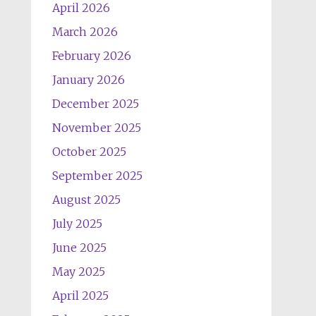
April 2026
March 2026
February 2026
January 2026
December 2025
November 2025
October 2025
September 2025
August 2025
July 2025
June 2025
May 2025
April 2025