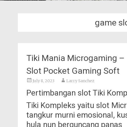
game sl
Tiki Mania Microgaming –
Slot Pocket Gaming Soft
July 8, 2023
Larry Sanchez
Pertimbangan slot Tiki Kom
Tiki Kompleks yaitu slot M
tangkur murni emosional, k
hula nun berguncang panas