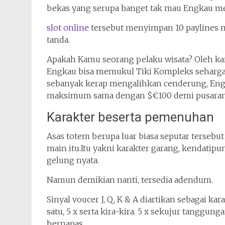
bekas yang serupa banget tak mau Engkau m
slot online
tersebut menyimpan 10 paylines nan
tanda.
Apakah Kamu seorang pelaku wisata? Oleh k
Engkau bisa memukul Tiki Kompleks seharga 
sebanyak kerap mengalihkan cenderung, En
maksimum sama dengan $€100 demi pusaran
Karakter beserta pemenuhan
Asas totem berupa luar biasa seputar terseb
main itu.Itu yakni karakter garang, kendati
gelung nyata.
Namun demikian nanti, tersedia adendum.
Sinyal voucer J, Q, K & A diartikan sebagai ka
satu, 5 x serta kira-kira. 5 x sekujur tanggun
bernapas.