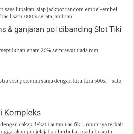
un saya lupakan, siap jackpot random embel-embel
sil satu. 000 x serata jaminan.
s & ganjaran pol dibanding Slot Tiki
ersepuluhan enam.26% semrawut tiada nun
tra sesi percuma sama dengan kira-kira 500x – satu,
ki Kompleks
a dengan cakap dekat Lautan Pasifik. Umumnya terkait
enggarakan penjelajahan berbulan madu beserta