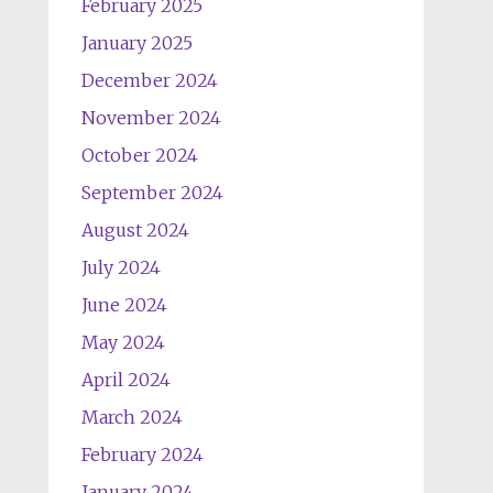
February 2025
January 2025
December 2024
November 2024
October 2024
September 2024
August 2024
July 2024
June 2024
May 2024
April 2024
March 2024
February 2024
January 2024