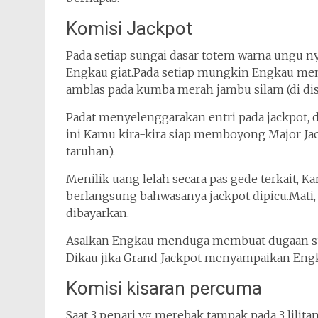
Komisi Jackpot
Pada setiap sungai dasar totem warna ungu nya
Engkau giat.Pada setiap mungkin Engkau me
amblas pada kumba merah jambu silam (di distr
Padat menyelenggarakan entri pada jackpot, d
ini Kamu kira-kira siap memboyong Major Jack
taruhan).
Menilik uang lelah secara pas gede terkait,
berlangsung bahwasanya jackpot dipicu.Mati, 
dibayarkan.
Asalkan Engkau menduga membuat dugaan su
Dikau jika Grand Jackpot menyampaikan Engk
Komisi kisaran percuma
Saat 3 penari yg merebak tampak pada 3 lilita