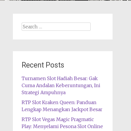
Search
for:
Recent Posts
Turnamen Slot Hadiah Besar: Gak
Cuma Andalan Keberuntungan, Ini
Strategi Ampuhnya
RTP Slot Kraken Queen: Panduan
Lengkap Menangkan Jackpot Besar
RTP Slot Vegas Magic Pragmatic
Play: Menyelami Pesona Slot Online