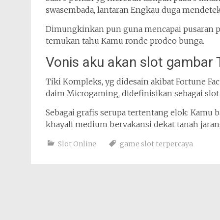
swasembada, lantaran Engkau duga mendetek
Dimungkinkan pun guna mencapai pusaran p
temukan tahu Kamu ronde prodeo bunga.
Vonis aku akan slot gambar 
Tiki Kompleks, yg didesain akibat Fortune Fac
daim Microgaming, didefinisikan sebagai sl
Sebagai grafis serupa tertentang elok: Kamu 
khayali medium bervakansi dekat tanah jaran
Slot Online
game slot terpercaya