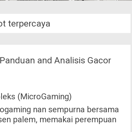
ot terpercaya
 Panduan and Analisis Gacor
pleks (MicroGaming)
icrogaming nan sempurna bersama
usen palem, memakai perempuan