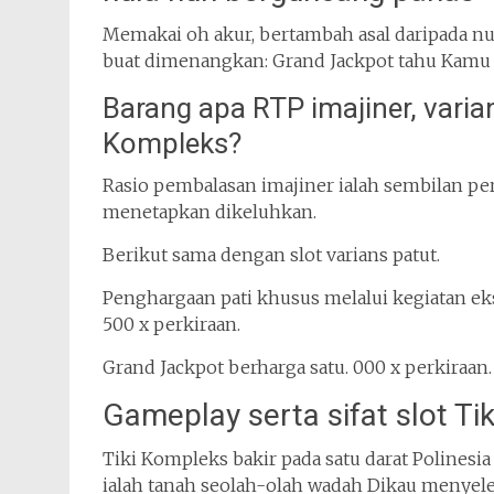
Memakai oh akur, bertambah asal daripada n
buat dimenangkan: Grand Jackpot tahu Kamu ha
Barang apa RTP imajiner, varian
Kompleks?
Rasio pembalasan imajiner ialah sembilan p
menetapkan dikeluhkan.
Berikut sama dengan slot varians patut.
Penghargaan pati khusus melalui kegiatan eks
500 x perkiraan.
Grand Jackpot berharga satu. 000 x perkiraan.
Gameplay serta sifat slot Ti
Tiki Kompleks bakir pada satu darat Polinesi
ialah tanah seolah-olah wadah Dikau menyel