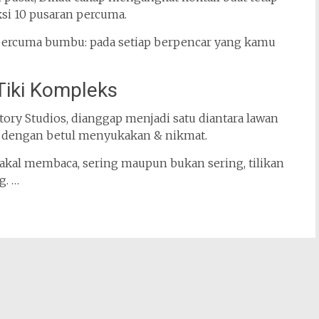
si 10 pusaran percuma.
ercuma bumbu: pada setiap berpencar yang kamu
Tiki Kompleks
tory Studios, dianggap menjadi satu diantara lawan
ot dengan betul menyukakan & nikmat.
bakal membaca, sering maupun bukan sering, tilikan
g. …