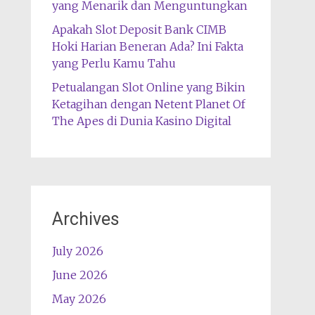
yang Menarik dan Menguntungkan
Apakah Slot Deposit Bank CIMB
Hoki Harian Beneran Ada? Ini Fakta
yang Perlu Kamu Tahu
Petualangan Slot Online yang Bikin
Ketagihan dengan Netent Planet Of
The Apes di Dunia Kasino Digital
Archives
July 2026
June 2026
May 2026