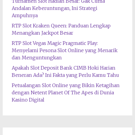
Turnamen Slot Hadiah Besar: Gak Cuma
Andalan Keberuntungan, Ini Strategi
Ampuhnya
RTP Slot Kraken Queen: Panduan Lengkap
Menangkan Jackpot Besar
RTP Slot Vegas Magic Pragmatic Play:
Menyelami Pesona Slot Online yang Menarik
dan Menguntungkan
Apakah Slot Deposit Bank CIMB Hoki Harian
Beneran Ada? Ini Fakta yang Perlu Kamu Tahu
Petualangan Slot Online yang Bikin Ketagihan
dengan Netent Planet Of The Apes di Dunia
Kasino Digital