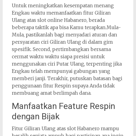
Untuk meningkatkan kesempatan menang
Engkau waktu memanfaatkan fitur Giliran
Ulang atas slot online Habanero, berada
beberapa taktik apa bisa Kamu terapkan.Mula-
Mula, pastikanlah bagi menyadari aturan dan
persyaratan ciri Giliran Ulang di dalam gim
spesifik. Second, pertimbangkan bersama
cermat waktu waktu siapa presisi untuk
menggunakan ciri Putar Ulang, terpenting jika
Engkau telah mempunyai gabungan yang
memberi janji. Terakhir, putuskan batasan bagi
penggunaan fitur Respin supaya Anda tidak
membuang amat berlimpah dana.
Manfaatkan Feature Respin
dengan Bijak
Fitur Giliran Ulang atas slot Habanero mampu
beralih senjata ampuh bagi partisipan apa ingin