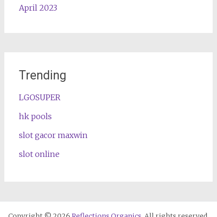
April 2023
Trending
LGOSUPER
hk pools
slot gacor maxwin
slot online
Copyright © 2026
Reflections Organics
. All rights reserved.