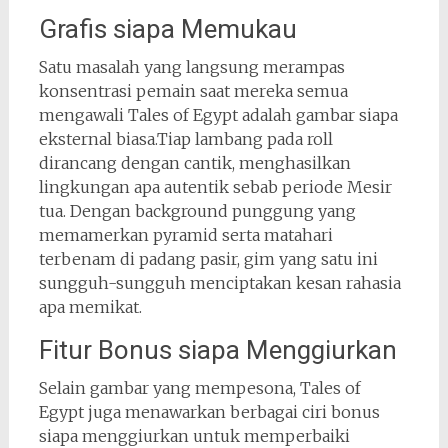
Grafis siapa Memukau
Satu masalah yang langsung merampas
konsentrasi pemain saat mereka semua
mengawali Tales of Egypt adalah gambar siapa
eksternal biasa.Tiap lambang pada roll
dirancang dengan cantik, menghasilkan
lingkungan apa autentik sebab periode Mesir
tua. Dengan background punggung yang
memamerkan pyramid serta matahari
terbenam di padang pasir, gim yang satu ini
sungguh-sungguh menciptakan kesan rahasia
apa memikat.
Fitur Bonus siapa Menggiurkan
Selain gambar yang mempesona, Tales of
Egypt juga menawarkan berbagai ciri bonus
siapa menggiurkan untuk memperbaiki