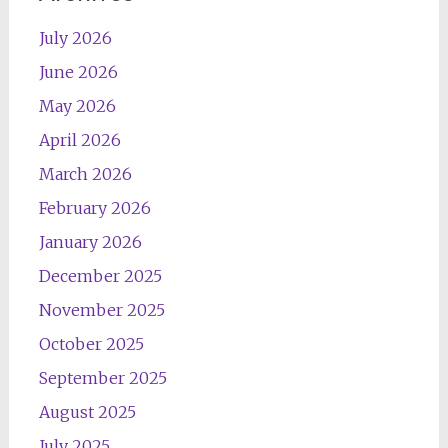
July 2026
June 2026
May 2026
April 2026
March 2026
February 2026
January 2026
December 2025
November 2025
October 2025
September 2025
August 2025
July 2025