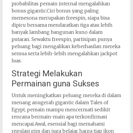
probabilitas pemain internal mengalahkan
bonus gigantic.Ciri bonus yang paling
memesona merupakan freespin, siapa bisa
dipicu bersama mendaratkan tiga atau lebih
banyak lambang bangunan kuno dalam
putaran. Sewaktu freespin, partisipan punya
peluang bagi mengalikan keberhasilan mereka
semua serta lebih-lebih mengalahkan jackpot
luas.
Strategi Melakukan
Permainan guna Sukses
Untuk meningkatkan peluang mereka di dalam
menang anugerah gigantic dalam Tales of
Egypt, pemain mampu mencermati sedikit
rencana bermain-main apa terkonfirmasi
mencapai.Awal, esensial bagi memahami
regulasi gim dan juga belajar harga tiap ikon