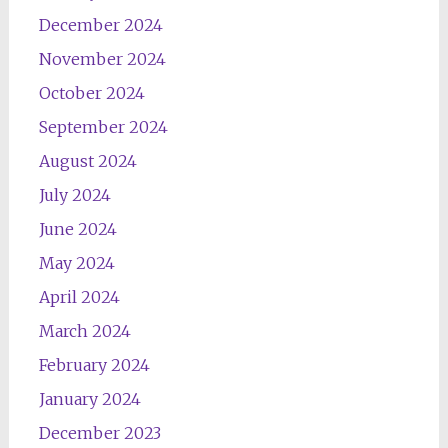
December 2024
November 2024
October 2024
September 2024
August 2024
July 2024
June 2024
May 2024
April 2024
March 2024
February 2024
January 2024
December 2023