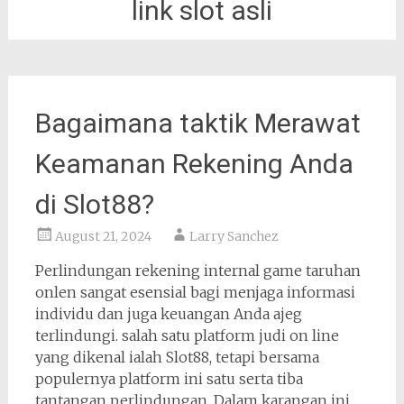
link slot asli
Bagaimana taktik Merawat
Keamanan Rekening Anda
di Slot88?
August 21, 2024
Larry Sanchez
Perlindungan rekening internal game taruhan
onlen sangat esensial bagi menjaga informasi
individu dan juga keuangan Anda ajeg
terlindungi. salah satu platform judi on line
yang dikenal ialah Slot88, tetapi bersama
populernya platform ini satu serta tiba
tantangan perlindungan. Dalam karangan ini