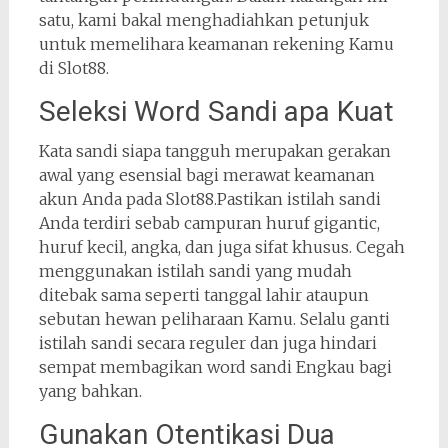
satu, kami bakal menghadiahkan petunjuk
untuk memelihara keamanan rekening Kamu
di Slot88.
Seleksi Word Sandi apa Kuat
Kata sandi siapa tangguh merupakan gerakan
awal yang esensial bagi merawat keamanan
akun Anda pada Slot88.Pastikan istilah sandi
Anda terdiri sebab campuran huruf gigantic,
huruf kecil, angka, dan juga sifat khusus. Cegah
menggunakan istilah sandi yang mudah
ditebak sama seperti tanggal lahir ataupun
sebutan hewan peliharaan Kamu. Selalu ganti
istilah sandi secara reguler dan juga hindari
sempat membagikan word sandi Engkau bagi
yang bahkan.
Gunakan Otentikasi Dua