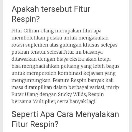
Apakah tersebut Fitur
Respin?
Fitur Giliran Ulang merupakan fitur apa
membolehkan pelaku untuk mengakukan
rotasi suplemen atas gulungan khusus selepas
putaran teratur selesai.Fitur ini biasanya
ditawarkan dengan biaya ekstra, akan tetapi
bisa menghadiahkan peluang yang lebih bagus
untuk memperoleh kombinasi kejayaan yang
menguntungkan. Feature Respin banyak kali
masa ditampilkan dalam berbagai variasi, mirip
Putar Ulang dengan Sticky Wilds, Respin
bersama Multiplier, serta banyak lagi.
Seperti Apa Cara Menyalakan
Fitur Respin?