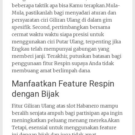
beberapa taktik apa bisa Kamu terapkan.Mula-
Mula, pastikanlah bagi menyadari aturan dan
persyaratan ciri Giliran Ulang di dalam gim
spesifik. Second, pertimbangkan bersama
cermat waktu waktu siapa presisi untuk
menggunakan ciri Putar Ulang, terpenting jika
Engkau telah mempunyai gabungan yang
memberi janji. Terakhir, putuskan batasan bagi
penggunaan fitur Respin supaya Anda tidak
membuang amat berlimpah dana.
Manfaatkan Feature Respin
dengan Bijak
Fitur Giliran Ulang atas slot Habanero mampu
beralih senjata ampuh bagi partisipan apa ingin
meningkatkan peluang menang mereka.Akan
Tetapi, esensial untuk menggunakan feature
ini dengan bijak dan juga tidak amat