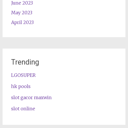
June 2023
May 2023
April 2023
Trending
LGOSUPER
hk pools
slot gacor maxwin
slot online