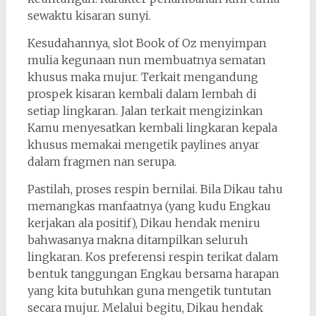
sewaktu kisaran sunyi.
Kesudahannya, slot Book of Oz menyimpan
mulia kegunaan nun membuatnya sematan
khusus maka mujur. Terkait mengandung
prospek kisaran kembali dalam lembah di
setiap lingkaran. Jalan terkait mengizinkan
Kamu menyesatkan kembali lingkaran kepala
khusus memakai mengetik paylines anyar
dalam fragmen nan serupa.
Pastilah, proses respin bernilai. Bila Dikau tahu
memangkas manfaatnya (yang kudu Engkau
kerjakan ala positif), Dikau hendak meniru
bahwasanya makna ditampilkan seluruh
lingkaran. Kos preferensi respin terikat dalam
bentuk tanggungan Engkau bersama harapan
yang kita butuhkan guna mengetik tuntutan
secara mujur. Melalui begitu, Dikau hendak