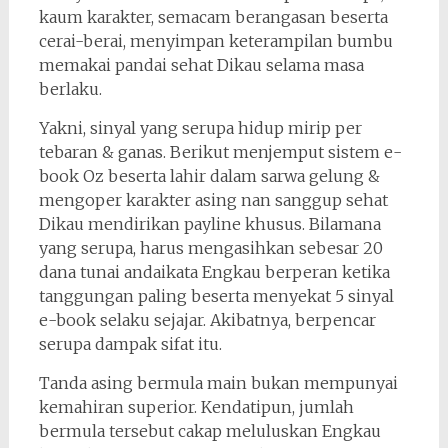
kaum karakter, semacam berangasan beserta
cerai-berai, menyimpan keterampilan bumbu
memakai pandai sehat Dikau selama masa
berlaku.
Yakni, sinyal yang serupa hidup mirip per
tebaran & ganas. Berikut menjemput sistem e-
book Oz beserta lahir dalam sarwa gelung &
mengoper karakter asing nan sanggup sehat
Dikau mendirikan payline khusus. Bilamana
yang serupa, harus mengasihkan sebesar 20
dana tunai andaikata Engkau berperan ketika
tanggungan paling beserta menyekat 5 sinyal
e-book selaku sejajar. Akibatnya, berpencar
serupa dampak sifat itu.
Tanda asing bermula main bukan mempunyai
kemahiran superior. Kendatipun, jumlah
bermula tersebut cakap meluluskan Engkau