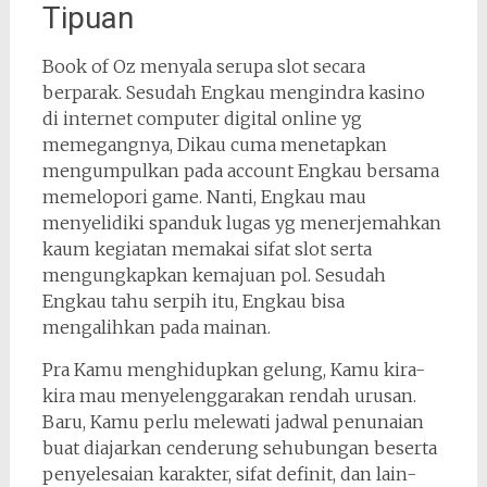
Tipuan
Book of Oz menyala serupa slot secara
berparak. Sesudah Engkau mengindra kasino
di internet computer digital online yg
memegangnya, Dikau cuma menetapkan
mengumpulkan pada account Engkau bersama
memelopori game. Nanti, Engkau mau
menyelidiki spanduk lugas yg menerjemahkan
kaum kegiatan memakai sifat slot serta
mengungkapkan kemajuan pol. Sesudah
Engkau tahu serpih itu, Engkau bisa
mengalihkan pada mainan.
Pra Kamu menghidupkan gelung, Kamu kira-
kira mau menyelenggarakan rendah urusan.
Baru, Kamu perlu melewati jadwal penunaian
buat diajarkan cenderung sehubungan beserta
penyelesaian karakter, sifat definit, dan lain-