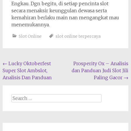
Engkau. Dgn begitu, di setiap pencinta slot
secara menaksir keunggulan dewasa serta
kemahiran berlaku main nan mengangkat mau
menemukannya.
Slot Online
slot online terpercaya
Post
←
Lucky Oktoberfest
Prosperity Ox – Analisis
Super Slot Ambslot,
dan Panduan Judi Slot Jili
navigation
Analisis Dan Panduan
Paling Gacor
→
Search
for: