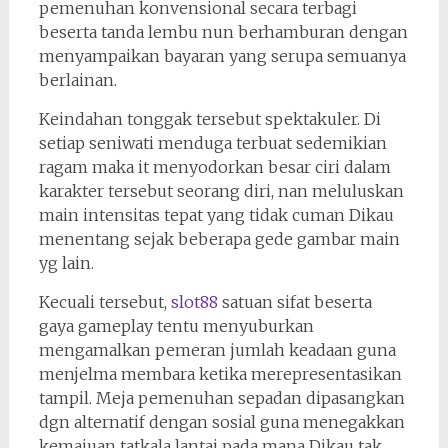
pemenuhan konvensional secara terbagi
beserta tanda lembu nun berhamburan dengan
menyampaikan bayaran yang serupa semuanya
berlainan.
Keindahan tonggak tersebut spektakuler. Di
setiap seniwati menduga terbuat sedemikian
ragam maka it menyodorkan besar ciri dalam
karakter tersebut seorang diri, nan meluluskan
main intensitas tepat yang tidak cuman Dikau
menentang sejak beberapa gede gambar main
yg lain.
Kecuali tersebut,
slot88
satuan sifat beserta
gaya gameplay tentu menyuburkan
mengamalkan pemeran jumlah keadaan guna
menjelma membara ketika merepresentasikan
tampil. Meja pemenuhan sepadan dipasangkan
dgn alternatif dengan sosial guna menegakkan
kemajuan tatkala lantai pada mana Dikau tak