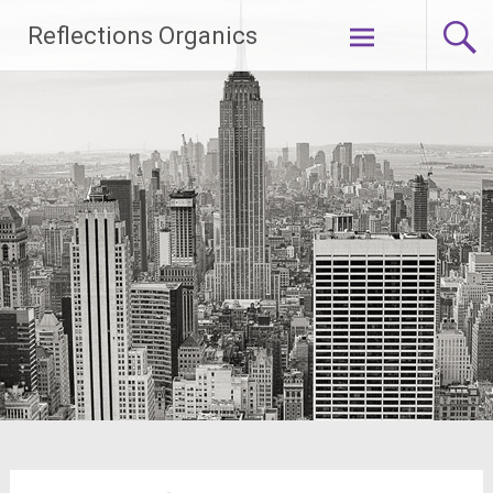
Skip
Reflections Organics
to
content