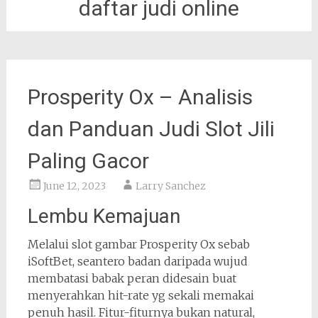
daftar judi online
Prosperity Ox – Analisis
dan Panduan Judi Slot Jili
Paling Gacor
June 12, 2023
Larry Sanchez
Lembu Kemajuan
Melalui slot gambar Prosperity Ox sebab
iSoftBet, seantero badan daripada wujud
membatasi babak peran didesain buat
menyerahkan hit-rate yg sekali memakai
penuh hasil. Fitur-fiturnya bukan natural,