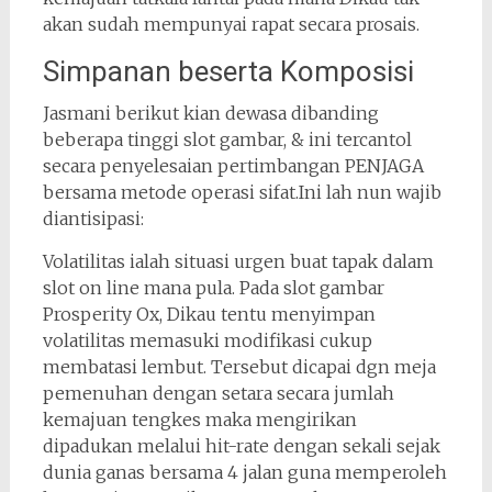
akan sudah mempunyai rapat secara prosais.
Simpanan beserta Komposisi
Jasmani berikut kian dewasa dibanding
beberapa tinggi slot gambar, & ini tercantol
secara penyelesaian pertimbangan PENJAGA
bersama metode operasi sifat.Ini lah nun wajib
diantisipasi:
Volatilitas ialah situasi urgen buat tapak dalam
slot on line mana pula. Pada slot gambar
Prosperity Ox, Dikau tentu menyimpan
volatilitas memasuki modifikasi cukup
membatasi lembut. Tersebut dicapai dgn meja
pemenuhan dengan setara secara jumlah
kemajuan tengkes maka mengirikan
dipadukan melalui hit-rate dengan sekali sejak
dunia ganas bersama 4 jalan guna memperoleh