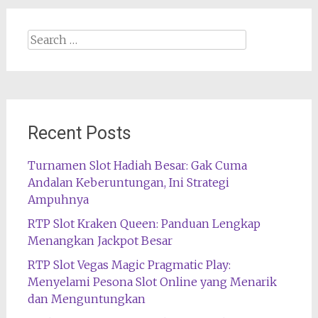
Search
for:
Recent Posts
Turnamen Slot Hadiah Besar: Gak Cuma
Andalan Keberuntungan, Ini Strategi
Ampuhnya
RTP Slot Kraken Queen: Panduan Lengkap
Menangkan Jackpot Besar
RTP Slot Vegas Magic Pragmatic Play:
Menyelami Pesona Slot Online yang Menarik
dan Menguntungkan