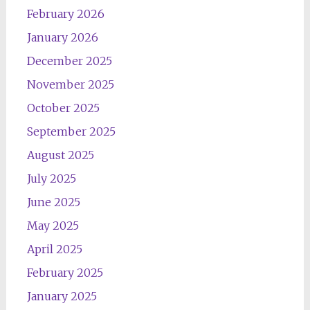
February 2026
January 2026
December 2025
November 2025
October 2025
September 2025
August 2025
July 2025
June 2025
May 2025
April 2025
February 2025
January 2025