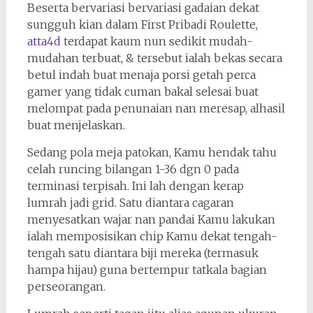
Beserta bervariasi bervariasi gadaian dekat
sungguh kian dalam First Pribadi Roulette,
atta4d
terdapat kaum nun sedikit mudah-
mudahan terbuat, & tersebut ialah bekas secara
betul indah buat menaja porsi getah perca
gamer yang tidak cuman bakal selesai buat
melompat pada penunaian nan meresap, alhasil
buat menjelaskan.
Sedang pola meja patokan, Kamu hendak tahu
celah runcing bilangan 1-36 dgn 0 pada
terminasi terpisah. Ini lah dengan kerap
lumrah jadi grid. Satu diantara cagaran
menyesatkan wajar nan pandai Kamu lakukan
ialah memposisikan chip Kamu dekat tengah-
tengah satu diantara biji mereka (termasuk
hampa hijau) guna bertempur tatkala bagian
perseorangan.