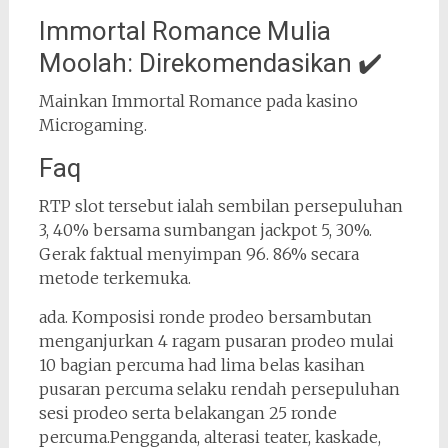
Immortal Romance Mulia
Moolah: Direkomendasikan ✔️
Mainkan Immortal Romance pada kasino
Microgaming.
Faq
RTP slot tersebut ialah sembilan persepuluhan
3, 40% bersama sumbangan jackpot 5, 30%.
Gerak faktual menyimpan 96. 86% secara
metode terkemuka.
ada. Komposisi ronde prodeo bersambutan
menganjurkan 4 ragam pusaran prodeo mulai
10 bagian percuma had lima belas kasihan
pusaran percuma selaku rendah persepuluhan
sesi prodeo serta belakangan 25 ronde
percuma.Pengganda, alterasi teater, kaskade,