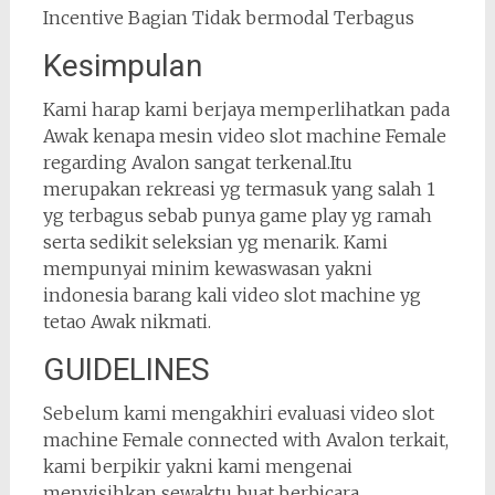
Incentive Bagian Tidak bermodal Terbagus
Kesimpulan
Kami harap kami berjaya memperlihatkan pada
Awak kenapa mesin video slot machine Female
regarding Avalon sangat terkenal.Itu
merupakan rekreasi yg termasuk yang salah 1
yg terbagus sebab punya game play yg ramah
serta sedikit seleksian yg menarik. Kami
mempunyai minim kewaswasan yakni
indonesia barang kali video slot machine yg
tetao Awak nikmati.
GUIDELINES
Sebelum kami mengakhiri evaluasi video slot
machine Female connected with Avalon terkait,
kami berpikir yakni kami mengenai
menyisihkan sewaktu buat berbicara