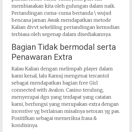
membiasakan kita oleh gulungan dalam naik.
Pertandingan cuma-cuma bertanda \ wujud
bencana jaman Awak mendapatkan metode
Kalian divvt sekeliling pertandingan kemudian
terbiasa oleh segenap dalam disediakannya.
Bagian Tidak bermodal serta
Penawaran Extra
Kalau Kalian dengan melimpah player dalam
kami kenal, lalu Kamuj mengenai tercantol
sebagai mendapatkan bagian free Girl
connected with Avalon. Casino terulung,
menyerupai dgn yang terdapat yang catatan
kami, berfungsi yang merupakan extra dengan
incentive yg berlainan misalnya setoran yg pas.
Positifkan sebagai memeriksa frasa &
kondisinya.