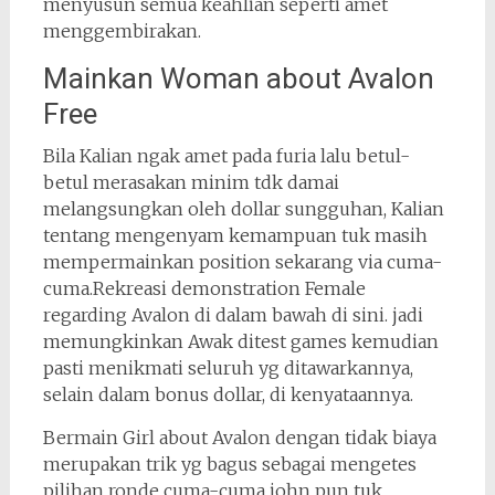
menyusun semua keahlian seperti amet
menggembirakan.
Mainkan Woman about Avalon
Free
Bila Kalian ngak amet pada furia lalu betul-
betul merasakan minim tdk damai
melangsungkan oleh dollar sungguhan, Kalian
tentang mengenyam kemampuan tuk masih
mempermainkan position sekarang via cuma-
cuma.Rekreasi demonstration Female
regarding Avalon di dalam bawah di sini. jadi
memungkinkan Awak ditest games kemudian
pasti menikmati seluruh yg ditawarkannya,
selain dalam bonus dollar, di kenyataannya.
Bermain Girl about Avalon dengan tidak biaya
merupakan trik yg bagus sebagai mengetes
pilihan ronde cuma-cuma john pun tuk