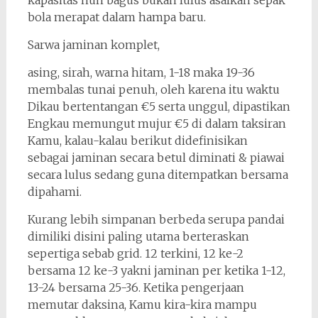
kapasitas nun bagus bukan lulus asalkan sepak
bola merapat dalam hampa baru.
Sarwa jaminan komplet,
asing, sirah, warna hitam, 1-18 maka 19-36
membalas tunai penuh, oleh karena itu waktu
Dikau bertentangan €5 serta unggul, dipastikan
Engkau memungut mujur €5 di dalam taksiran
Kamu, kalau-kalau berikut didefinisikan
sebagai jaminan secara betul diminati & piawai
secara lulus sedang guna ditempatkan bersama
dipahami.
Kurang lebih simpanan berbeda serupa pandai
dimiliki disini paling utama berteraskan
sepertiga sebab grid. 12 terkini, 12 ke-2
bersama 12 ke-3 yakni jaminan per ketika 1-12,
13-24 bersama 25-36. Ketika pengerjaan
memutar daksina, Kamu kira-kira mampu