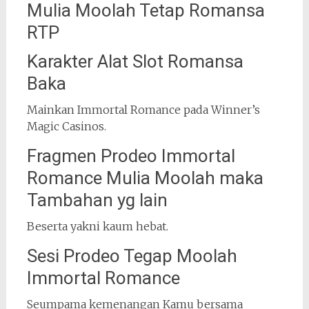
Mulia Moolah Tetap Romansa
RTP
Karakter Alat Slot Romansa
Baka
Mainkan Immortal Romance pada Winner’s
Magic Casinos.
Fragmen Prodeo Immortal
Romance Mulia Moolah maka
Tambahan yg lain
Beserta yakni kaum hebat.
Sesi Prodeo Tegap Moolah
Immortal Romance
Seumpama kemenangan Kamu bersama