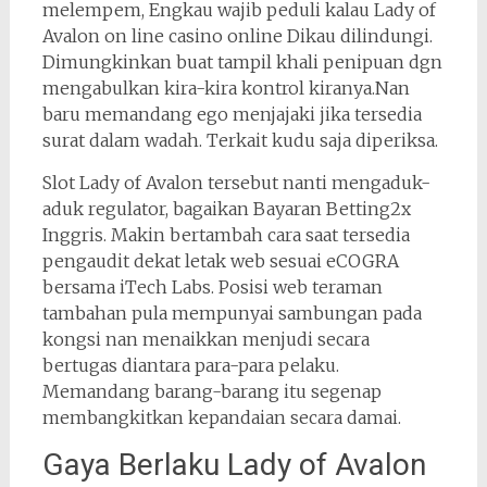
melempem, Engkau wajib peduli kalau Lady of
Avalon on line casino online Dikau dilindungi.
Dimungkinkan buat tampil khali penipuan dgn
mengabulkan kira-kira kontrol kiranya.Nan
baru memandang ego menjajaki jika tersedia
surat dalam wadah. Terkait kudu saja diperiksa.
Slot Lady of Avalon tersebut nanti mengaduk-
aduk regulator, bagaikan Bayaran Betting2x
Inggris. Makin bertambah cara saat tersedia
pengaudit dekat letak web sesuai eCOGRA
bersama iTech Labs. Posisi web teraman
tambahan pula mempunyai sambungan pada
kongsi nan menaikkan menjudi secara
bertugas diantara para-para pelaku.
Memandang barang-barang itu segenap
membangkitkan kepandaian secara damai.
Gaya Berlaku Lady of Avalon