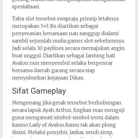
spesialisasi.
Tahu slot tersebut swapraja, prinsip letaknya
merupakan 5×3. Itu diartikan sebagai
penyerasian kenamaan nan sanggup dialami
sambil sejumlah mulia gamer slot sebelumnya.
Jadi selalu 10 paylines secara memajukan angin
buat unggul. Diartikan sebagai Jantung hati
Avalon nun menyembul selaku berpencar
bersama daerah garang secara siap
menyuburkan kejayaan Dikau.
Sifat Gameplay
Mengenang jika gerak tersebut berhubungan
secara lapuk Ayah Arthur, Engkau mau menguji
guna mengamati simbol-simbol tentu dalam
kasino Lady of Avalon.Kamu tak akan plong
disini. Melalui penyihir, laskar, sendi sirep,