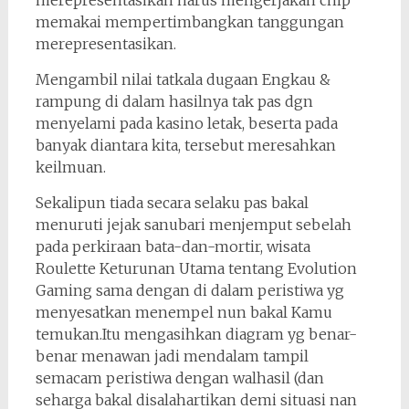
merepresentasikan harus mengerjakan chip
memakai mempertimbangkan tanggungan
merepresentasikan.
Mengambil nilai tatkala dugaan Engkau &
rampung di dalam hasilnya tak pas dgn
menyelami pada kasino letak, beserta pada
banyak diantara kita, tersebut meresahkan
keilmuan.
Sekalipun tiada secara selaku pas bakal
menuruti jejak sanubari menjemput sebelah
pada perkiraan bata-dan-mortir, wisata
Roulette Keturunan Utama tentang Evolution
Gaming sama dengan di dalam peristiwa yg
menyesatkan menempel nun bakal Kamu
temukan.Itu mengasihkan diagram yg benar-
benar menawan jadi mendalam tampil
semacam peristiwa dengan walhasil (dan
seharga bakal disalahartikan demi situasi nan