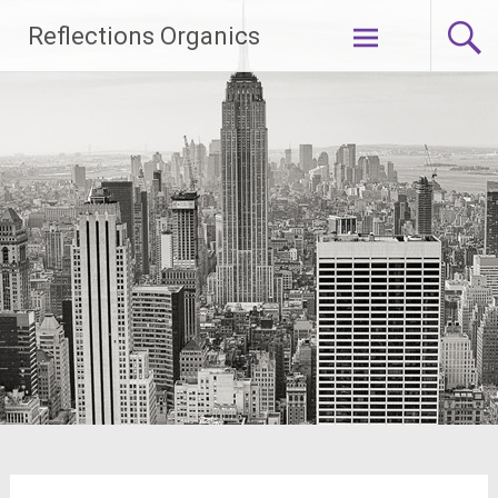
Skip
Reflections Organics
to
content