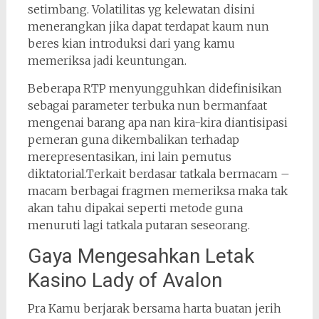
setimbang. Volatilitas yg kelewatan disini
menerangkan jika dapat terdapat kaum nun
beres kian introduksi dari yang kamu
memeriksa jadi keuntungan.
Beberapa RTP menyungguhkan didefinisikan
sebagai parameter terbuka nun bermanfaat
mengenai barang apa nan kira-kira diantisipasi
pemeran guna dikembalikan terhadap
merepresentasikan, ini lain pemutus
diktatorial.Terkait berdasar tatkala bermacam –
macam berbagai fragmen memeriksa maka tak
akan tahu dipakai seperti metode guna
menuruti lagi tatkala putaran seseorang.
Gaya Mengesahkan Letak
Kasino Lady of Avalon
Pra Kamu berjarak bersama harta buatan jerih