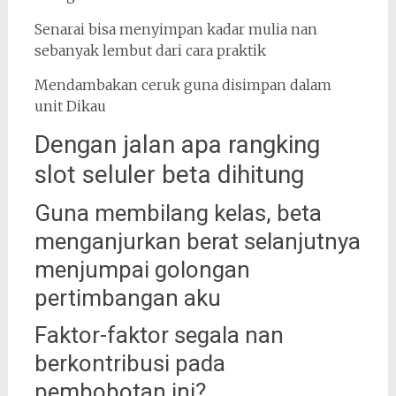
Senarai bisa menyimpan kadar mulia nan
sebanyak lembut dari cara praktik
Mendambakan ceruk guna disimpan dalam
unit Dikau
Dengan jalan apa rangking
slot seluler beta dihitung
Guna membilang kelas, beta
menganjurkan berat selanjutnya
menjumpai golongan
pertimbangan aku
Faktor-faktor segala nan
berkontribusi pada
pembobotan ini?