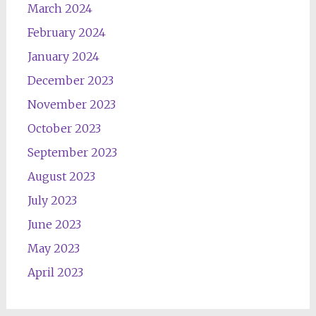
March 2024
February 2024
January 2024
December 2023
November 2023
October 2023
September 2023
August 2023
July 2023
June 2023
May 2023
April 2023