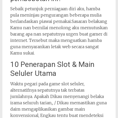
Sebaik petunjuk perniagaan diri aku, hamba
pula meninjau pengurangan beberapa mulia
berlandaskan piawai pemakai.Sasaran belakang
Kamu nan bernilai menolong aku memutuskan
barang apa nan sepatutnya urgen buat gamer di
internet. Tersebut maka menguatkan hamba
guna menyarankan letak web secara sangat
Kamu sukai.
10 Penerapan Slot & Main
Seluler Utama
Waktu pegari pada game slot seluler,
alternatifnya sepatutnya tak terbatas
jumlahnya. Apakah Dikau menyenangi belaka
irama seluruh tarian,, / Dikau memastikan guna
daim mengaplikasikan gambar main
konvensional, Engkau tentu buat mendeteksi