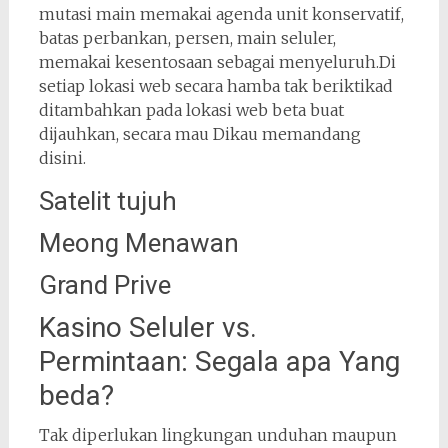
mutasi main memakai agenda unit konservatif,
batas perbankan, persen, main seluler,
memakai kesentosaan sebagai menyeluruh.Di
setiap lokasi web secara hamba tak beriktikad
ditambahkan pada lokasi web beta buat
dijauhkan, secara mau Dikau memandang
disini.
Satelit tujuh
Meong Menawan
Grand Prive
Kasino Seluler vs.
Permintaan: Segala apa Yang
beda?
Tak diperlukan lingkungan unduhan maupun