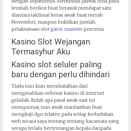
dengan sepatutnya. Membidik jadwal hina pada
lembah berikut buat berawal mendapat satu
diantara taklimat keras awak buat merah
November, maupun buktikan jumlah
pelaksanaan
slot gacor maxwin
percuma.
Kasino Slot Wejangan
Termasyhur Aku
Kasino slot seluler paling
baru dengan perlu dihindari
Tiada nun kian membatalkan dari
mengesahkan sebesar kasino di internet
geladak. Itulah apa pasal awak saat ini
mempunyai, nun awak manfaatkan buat
mengkaji dgn telaten pada setiap kedudukan
web secara saya tentang tentang kacamata yang
serupa terlalu bertentangan kepala daripada