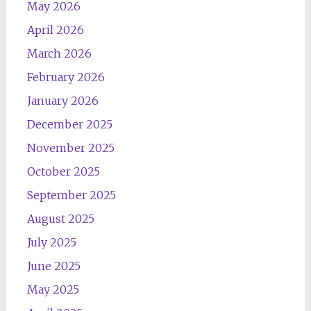
May 2026
April 2026
March 2026
February 2026
January 2026
December 2025
November 2025
October 2025
September 2025
August 2025
July 2025
June 2025
May 2025