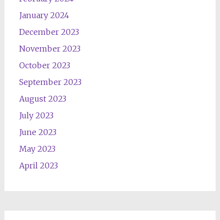
January 2024
December 2023
November 2023
October 2023
September 2023
August 2023
July 2023
June 2023
May 2023
April 2023