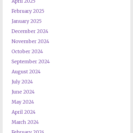
April 2025
February 2025
January 2025
December 2024
November 2024
October 2024
September 2024
August 2024
July 2024
June 2024
May 2024
April 2024
March 2024
February 2024