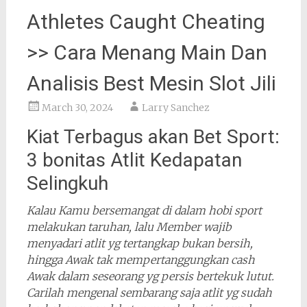
Athletes Caught Cheating
>> Cara Menang Main Dan
Analisis Best Mesin Slot Jili
March 30, 2024
Larry Sanchez
Kiat Terbagus akan Bet Sport:
3 bonitas Atlit Kedapatan
Selingkuh
Kalau Kamu bersemangat di dalam hobi sport
melakukan taruhan, lalu Member wajib
menyadari atlit yg tertangkap bukan bersih,
hingga Awak tak mempertanggungkan cash
Awak dalam seseorang yg persis bertekuk lutut.
Carilah mengenal sembarang saja atlit yg sudah