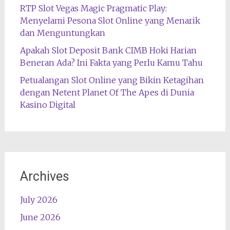
RTP Slot Vegas Magic Pragmatic Play:
Menyelami Pesona Slot Online yang Menarik
dan Menguntungkan
Apakah Slot Deposit Bank CIMB Hoki Harian
Beneran Ada? Ini Fakta yang Perlu Kamu Tahu
Petualangan Slot Online yang Bikin Ketagihan
dengan Netent Planet Of The Apes di Dunia
Kasino Digital
Archives
July 2026
June 2026