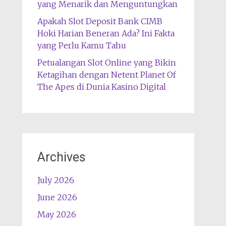
yang Menarik dan Menguntungkan
Apakah Slot Deposit Bank CIMB
Hoki Harian Beneran Ada? Ini Fakta
yang Perlu Kamu Tahu
Petualangan Slot Online yang Bikin
Ketagihan dengan Netent Planet Of
The Apes di Dunia Kasino Digital
Archives
July 2026
June 2026
May 2026