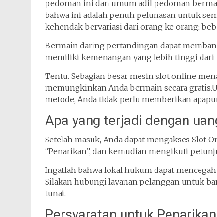
pedoman ini dan umum adil pedoman bermain.
bahwa ini adalah penuh pelunasan untuk se
kehendak bervariasi dari orang ke orang; bebe
Bermain daring pertandingan dapat memban
memiliki kemenangan yang lebih tinggi dari r
Tentu. Sebagian besar mesin slot online me
memungkinkan Anda bermain secara gratis
metode, Anda tidak perlu memberikan apapun
Apa yang terjadi dengan ua
Setelah masuk, Anda dapat mengakses Slot On
“Penarikan”, dan kemudian mengikuti petunj
Ingatlah bahwa lokal hukum dapat mencegah b
Silakan hubungi layanan pelanggan untuk ba
tunai.
Persyaratan untuk Penarikan