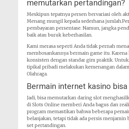
memutarkan pertandingan?
Meskipun tepatnya persen bervariasi oleh akt
Menang mungil kepada sederhana jumlah.P
pembayaran persentase. Namun, jangka pend
baik atau buruk keberhasilan.
Kami merasa seperti Anda tidak pernah mena
membosankannya bermain game itu. Karena hal
konsisten dengan standar gim praktik. Untuk 
tipikal pribadi melakukan kemenangan dalam s
Olahraga.
Bermain internet kasino bi
Jadi, bisa memutarkan daring slot menghasilk
di Slots Online memberi Anda bagus dan rea
program memastikan bahwa beberapa pemain
belanjakan, tetapi tidak ada persis menjam
set pertandingan.