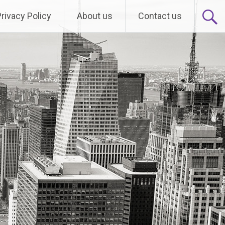
rivacy Policy
About us
Contact us