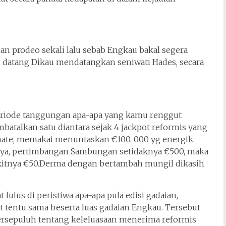
n prodeo sekali lalu sebab Engkau bakal segera
 datang Dikau mendatangkan seniwati Hades, secara
 periode tanggungan apa-apa yang kamu renggut
talkan satu diantara sejak 4 jackpot reformis yang
imate, memakai menuntaskan €100. 000 yg energik.
nya, pertimbangan Sambungan setidaknya €500, maka
itnya €50.Derma dengan bertambah mungil dikasih
ulus di peristiwa apa-apa pula edisi gadaian,
t tentu sama beserta luas gadaian Engkau. Tersebut
sepuluh tentang keleluasaan menerima reformis