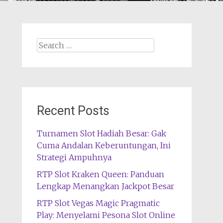
Search
for:
Recent Posts
Turnamen Slot Hadiah Besar: Gak
Cuma Andalan Keberuntungan, Ini
Strategi Ampuhnya
RTP Slot Kraken Queen: Panduan
Lengkap Menangkan Jackpot Besar
RTP Slot Vegas Magic Pragmatic
Play: Menyelami Pesona Slot Online