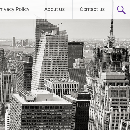
rivacy Policy
About us
Contact us