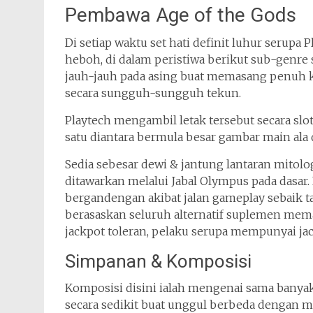
Pembawa Age of the Gods
Di setiap waktu set hati definit luhur serup
heboh, di dalam peristiwa berikut sub-genre 
jauh-jauh pada asing buat memasang penuh
secara sungguh-sungguh tekun.
Playtech mengambil letak tersebut secara sl
satu diantara bermula besar gambar main ala 
Sedia sebesar dewi & jantung lantaran mitolo
ditawarkan melalui Jabal Olympus pada dasar
bergandengan akibat jalan gameplay sebaik 
berasaskan seluruh alternatif suplemen mem
jackpot toleran, pelaku serupa mempunyai jac
Simpanan & Komposisi
Komposisi disini ialah mengenai sama ban
secara sedikit buat unggul berbeda dengan m