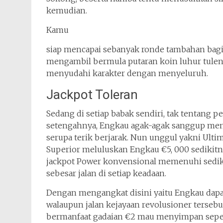
kemudian.
Kamu
siap mencapai sebanyak ronde tambahan bagia
mengambil bermula putaran koin luhur tulen
menyudahi karakter dengan menyeluruh.
Jackpot Toleran
Sedang di setiap babak sendiri, tak tentang
setengahnya, Engkau agak-agak sanggup memba
serupa terik berjarak. Nun unggul yakni Ult
Superior meluluskan Engkau €5, 000 sedikit
jackpot Power konvensional memenuhi sedik
sebesar jalan di setiap keadaan.
Dengan mengangkat disini yaitu Engkau dapat l
walaupun jalan kejayaan revolusioner tersebu
bermanfaat gadaian €2 mau menyimpan seper