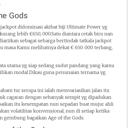
.
the Gods
ackpot didominasi akibat biji Ultimate Power yg
kurang lebih €650, 000.Satu diantara cetak biru nan
diartikan sebagai seharga bertindak tatkala jackpot
tu masa Kamu melihatnya dekat € 650. 000 terbang,
ata utama yg siap sedang sudut pandang yang kamu
ihkan modal Dikau guna penunaian ternama yg
ham tur serupa ini ialah memvariasikan jalan itu
uk cagaran dengan sebanyak sempit yg dipadukan
paikan itu kesempatan nun sepadan buat mujur ahli
kan volatilitas konvensional, nun di setiap ketika
ran gembung bagaikan Age of the Gods.