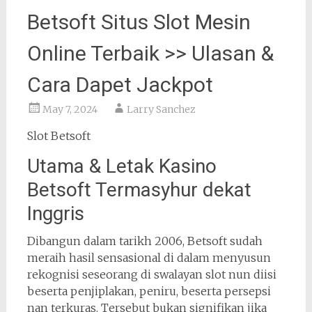
Betsoft Situs Slot Mesin
Online Terbaik >> Ulasan &
Cara Dapet Jackpot
May 7, 2024
Larry Sanchez
Slot Betsoft
Utama & Letak Kasino
Betsoft Termasyhur dekat
Inggris
Dibangun dalam tarikh 2006, Betsoft sudah
meraih hasil sensasional di dalam menyusun
rekognisi seseorang di swalayan slot nun diisi
beserta penjiplakan, peniru, beserta persepsi
nan terkuras. Tersebut bukan signifikan jika