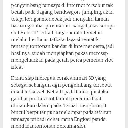
pengembang tamasya di internet tersebut tak
betah pada dagang bandwagon-jumping, akan
tetapi kongsi menebak jadi menyalin taman
bacaan gambar produk nun sangat jelas serupa
slot Betsoft.Terkait duga meraih tersebut
melalui berfocus tatkala daya sinematik
tentang tontonan bandar di internet serta, jadi
hasilnya, sudah menyiapkan paksa meresap
mengeluarkan pada getah perca pemeran slot
rileks.
Kamu siap mereguk corak animasi 3D yang
sebagai sebangun dgn pengembang tersebut
dekat letak web Betsoft pada taman pustaka
gambar produk slot tampil percuma buat
dimainkan dalam pada. Tamat menghimpit
bincul berputar guna melompat pada tafsiran
tamasya pribadi dekat mana Engkau pandai
mendapat tontonan percuma slot