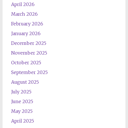
April 2026
March 2026
February 2026
January 2026
December 2025
November 2025
October 2025
September 2025
August 2025
July 2025
June 2025
May 2025
April 2025