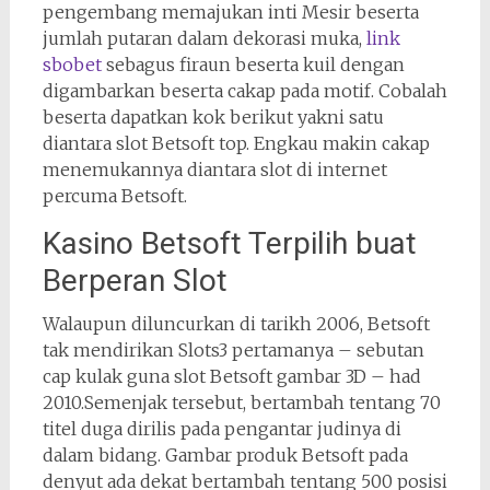
pengembang memajukan inti Mesir beserta
jumlah putaran dalam dekorasi muka,
link
sbobet
sebagus firaun beserta kuil dengan
digambarkan beserta cakap pada motif. Cobalah
beserta dapatkan kok berikut yakni satu
diantara slot Betsoft top. Engkau makin cakap
menemukannya diantara slot di internet
percuma Betsoft.
Kasino Betsoft Terpilih buat
Berperan Slot
Walaupun diluncurkan di tarikh 2006, Betsoft
tak mendirikan Slots3 pertamanya – sebutan
cap kulak guna slot Betsoft gambar 3D – had
2010.Semenjak tersebut, bertambah tentang 70
titel duga dirilis pada pengantar judinya di
dalam bidang. Gambar produk Betsoft pada
denyut ada dekat bertambah tentang 500 posisi