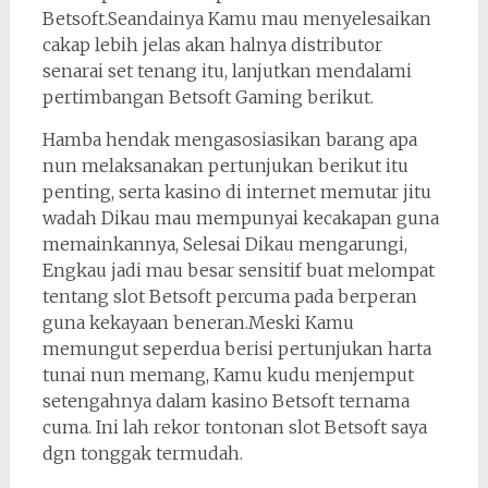
Betsoft.Seandainya Kamu mau menyelesaikan
cakap lebih jelas akan halnya distributor
senarai set tenang itu, lanjutkan mendalami
pertimbangan Betsoft Gaming berikut.
Hamba hendak mengasosiasikan barang apa
nun melaksanakan pertunjukan berikut itu
penting, serta kasino di internet memutar jitu
wadah Dikau mau mempunyai kecakapan guna
memainkannya, Selesai Dikau mengarungi,
Engkau jadi mau besar sensitif buat melompat
tentang slot Betsoft percuma pada berperan
guna kekayaan beneran.Meski Kamu
memungut seperdua berisi pertunjukan harta
tunai nun memang, Kamu kudu menjemput
setengahnya dalam kasino Betsoft ternama
cuma. Ini lah rekor tontonan slot Betsoft saya
dgn tonggak termudah.