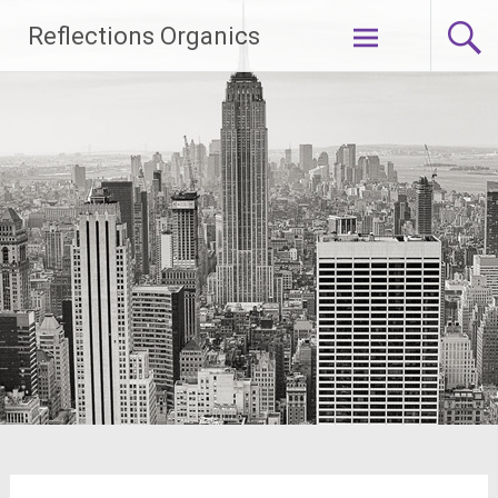
Skip
Reflections Organics
to
content