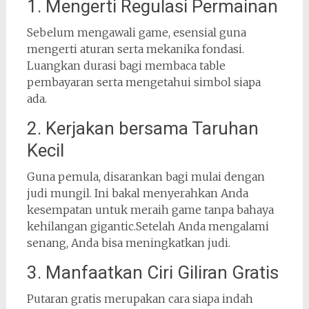
1. Mengerti Regulasi Permainan
Sebelum mengawali game, esensial guna
mengerti aturan serta mekanika fondasi.
Luangkan durasi bagi membaca table
pembayaran serta mengetahui simbol siapa
ada.
2. Kerjakan bersama Taruhan
Kecil
Guna pemula, disarankan bagi mulai dengan
judi mungil. Ini bakal menyerahkan Anda
kesempatan untuk meraih game tanpa bahaya
kehilangan gigantic.Setelah Anda mengalami
senang, Anda bisa meningkatkan judi.
3. Manfaatkan Ciri Giliran Gratis
Putaran gratis merupakan cara siapa indah