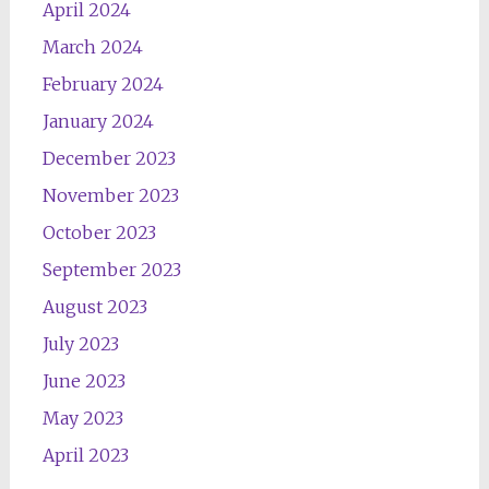
April 2024
March 2024
February 2024
January 2024
December 2023
November 2023
October 2023
September 2023
August 2023
July 2023
June 2023
May 2023
April 2023