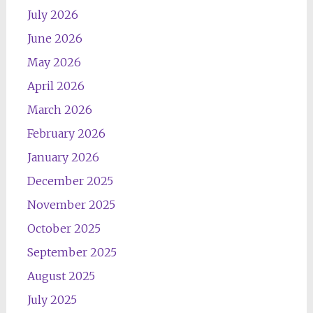
July 2026
June 2026
May 2026
April 2026
March 2026
February 2026
January 2026
December 2025
November 2025
October 2025
September 2025
August 2025
July 2025