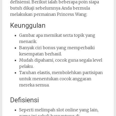
defisiensi. Berikut ialah beberapa poin siapa
butuh dikaji sebelumnya Anda bermula
melakukan permainan Princess Wang:
Keunggulan
Gambar apa memikat serta topik yang
menarik.
Banyak ciri bonus yang memperbaiki
kesempatan berhasil.
Mudah dipahami, cocok guna segala level
pelaku.
Taruhan elastis, membolehkan partisipan
untuk menentukan cocok anggaran
mereka semua.
Defisiensi
Seperti melimpah slot online yang lain,