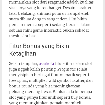
memainkan slot dari Pragmatic adalah kualitas
visualnya yang keren banget. Desain karakter,
latar belakang, animasi putaran, sampai efek
suara dibuat dengan sangat detail. Ini bikin
pemain merasa seperti sedang berada dalam
sebuah mini game interaktif, bukan sekadar
mesin slot biasa.
Fitur Bonus yang Bikin
Ketagihan
Selain tampilan,
asiahoki
fitur-fitur dalam slot
juga nggak kalah penting. Pragmatic selalu
menyisipkan berbagai fitur menarik seperti
free spins, multiplier, wild symbol, scatter, dan
bonus rounds yang bisa meningkatkan
peluang menang besar. Bahkan ada beberapa
slot yang punya fitur unik seperti buy bonus,
yang memungkinkan pemain membeli