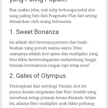
Biar makin jelas, yuk intip beberapa judul slot
yang paling hits dari Pragmatic Play dan sering
dimainkan oleh orang Indonesia:
1. Sweet Bonanza
Ini adalah slot bertema permen dan buah-
buahan yang penuh warna-warni. Fitur
utamanya adalah free spins dan multiplier yang
bisa bikin kemenanganmu melambung tinggi.
Sensasi bermainnya ringan tapi tetap seru!
2. Gates of Olympus
Terinspirasi dari mitologi Yunani, slot ini
punya desain megaways dan fitur tumble yang
membuat setiap putaran terasa dinamis. Selain
itu, adanya fitur multiplier acak bikin peluang