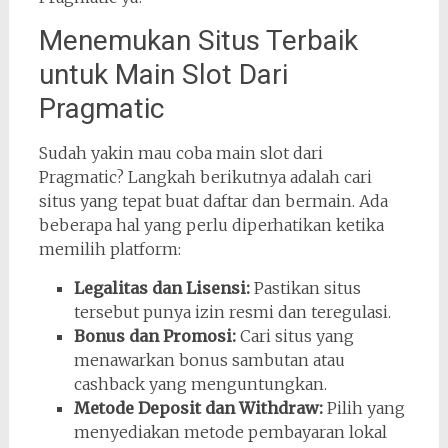
Menemukan Situs Terbaik
untuk Main Slot Dari
Pragmatic
Sudah yakin mau coba main slot dari
Pragmatic? Langkah berikutnya adalah cari
situs yang tepat buat daftar dan bermain. Ada
beberapa hal yang perlu diperhatikan ketika
memilih platform:
Legalitas dan Lisensi:
Pastikan situs
tersebut punya izin resmi dan teregulasi.
Bonus dan Promosi:
Cari situs yang
menawarkan bonus sambutan atau
cashback yang menguntungkan.
Metode Deposit dan Withdraw:
Pilih yang
menyediakan metode pembayaran lokal