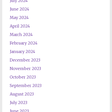
July 2024
June 2024
May 2024
April 2024
March 2024
February 2024
January 2024
December 2023
November 2023
October 2023
September 2023
August 2023
July 2023
June 2023