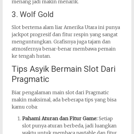
menang jadi makin menarik.
3. Wolf Gold
Slot bertema alam liar Amerika Utara ini punya
jackpot progresif dan fitur respin yang sangat
menguntungkan. Grafisnya juga tajam dan
atmosfernya benar-benar membawa pemain
ke tengah hutan.
Tips Asyik Bermain Slot Dari
Pragmatic
Biar pengalaman main slot dari Pragmatic
makin maksimal, ada beberapa tips yang bisa
kamu coba:
Pahami Aturan dan Fitur Game:
Setiap
slot punya aturan berbeda, jadi luangkan
waktu untuk membaca paytable dan fitur