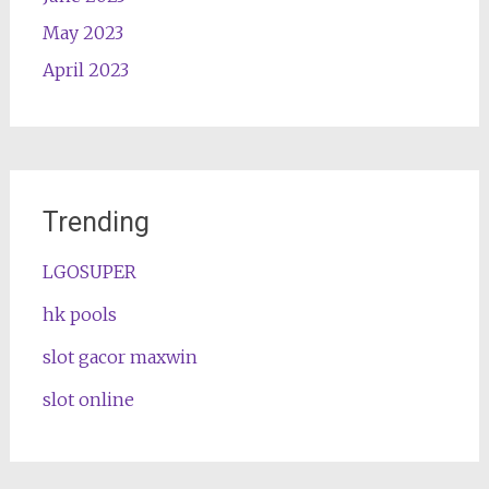
May 2023
April 2023
Trending
LGOSUPER
hk pools
slot gacor maxwin
slot online