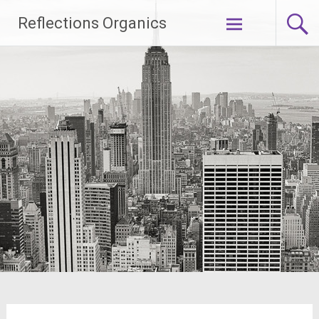
Skip
Reflections Organics
to
content