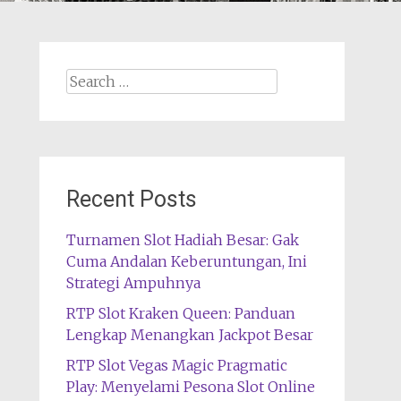
Search
for:
Recent Posts
Turnamen Slot Hadiah Besar: Gak
Cuma Andalan Keberuntungan, Ini
Strategi Ampuhnya
RTP Slot Kraken Queen: Panduan
Lengkap Menangkan Jackpot Besar
RTP Slot Vegas Magic Pragmatic
Play: Menyelami Pesona Slot Online