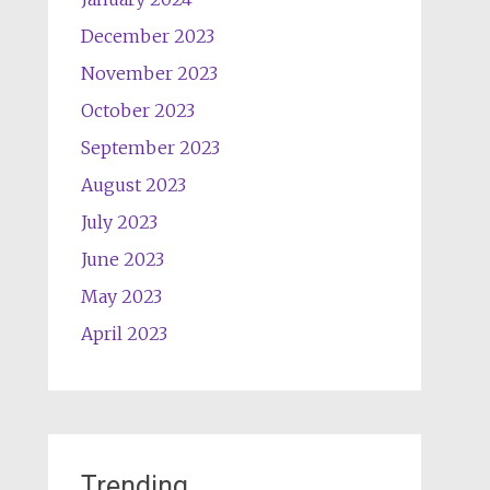
December 2023
November 2023
October 2023
September 2023
August 2023
July 2023
June 2023
May 2023
April 2023
Trending