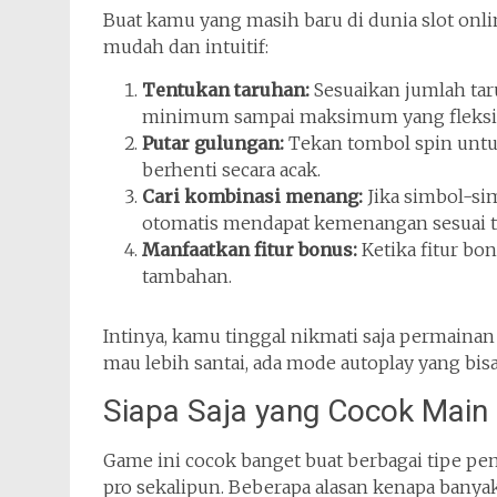
Buat kamu yang masih baru di dunia slot onli
mudah dan intuitif:
Tentukan taruhan:
Sesuaikan jumlah tar
minimum sampai maksimum yang fleksi
Putar gulungan:
Tekan tombol spin untu
berhenti secara acak.
Cari kombinasi menang:
Jika simbol-si
otomatis mendapat kemenangan sesuai t
Manfaatkan fitur bonus:
Ketika fitur bon
tambahan.
Intinya, kamu tinggal nikmati saja permaina
mau lebih santai, ada mode autoplay yang bi
Siapa Saja yang Cocok Main
Game ini cocok banget buat berbagai tipe pe
pro sekalipun. Beberapa alasan kenapa banya