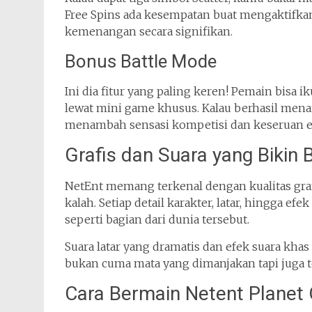
Free Spins ada kesempatan buat mengaktifka
kemenangan secara signifikan.
Bonus Battle Mode
Ini dia fitur yang paling keren! Pemain bisa 
lewat mini game khusus. Kalau berhasil menang
menambah sensasi kompetisi dan keseruan e
Grafis dan Suara yang Bikin
NetEnt memang terkenal dengan kualitas graf
kalah. Setiap detail karakter, latar, hingga 
seperti bagian dari dunia tersebut.
Suara latar yang dramatis dan efek suara kh
bukan cuma mata yang dimanjakan tapi juga t
Cara Bermain Netent Planet