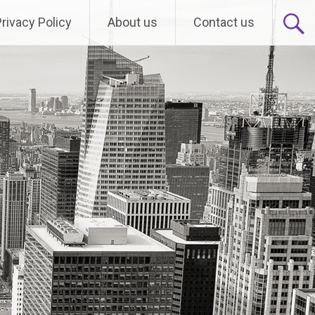
rivacy Policy
About us
Contact us