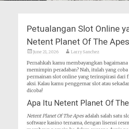
Petualangan Slot Online y
Netent Planet Of The Apes 
June 21, 2026
Larry Sanchez
Pernahkah kamu membayangkan bagaimana ra
memimpin peradaban? Nah, itulah yang coba
permainan slot online yang terinspirasi dari
aksi. Kalau kamu penggemar slot atau sekadar
dicoba!
Apa Itu Netent Planet Of Th
Netent Planet Of The Apes
adalah salah satu sl
software kasino ternama, dengan lisensi resmi