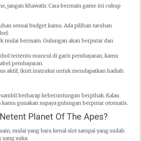
ne, jangan khawatir. Cara bermain game ini cukup
uhan sesuai budget kamu. Ada pilihan taruhan
bel.
k mulai bermain. Gulungan akan berputar dan
mbol tertentu muncul di garis pembayaran, kamu
abel pembayaran.
us aktif, ikuti instruksi untuk mendapatkan hadiah
n sambil berharap keberuntungan berpihak. Kalau
sa kamu gunakan supaya gulungan berputar otomatis.
 Netent Planet Of The Apes?
main, mulai yang baru kenal slot sampai yang sudah
k yang suka: