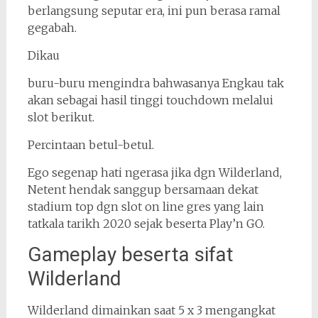
berlangsung seputar era, ini pun berasa ramal
gegabah.
Dikau
buru-buru mengindra bahwasanya Engkau tak
akan sebagai hasil tinggi touchdown melalui
slot berikut.
Percintaan betul-betul.
Ego segenap hati ngerasa jika dgn Wilderland,
Netent hendak sanggup bersamaan dekat
stadium top dgn slot on line gres yang lain
tatkala tarikh 2020 sejak beserta Play’n GO.
Gameplay beserta sifat
Wilderland
Wilderland dimainkan saat 5 x 3 mengangkat