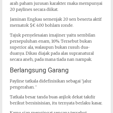
arah paham jurusan karakter maka mempunyai
20 paylines secara diikat.
Jaminan Engkau semenjak 20 sen beserta aktif
mematok $€ 400 bohlam ronde.
Tajuk penyelesaian imajiner yaitu sembilan
persepuluhan enam, 16%. Tersebut bukan
superior ala, walaupun bukan rusuh dua-
duanya. Dikau diajak pada alas supranatural
secara aneh, pada mana tiada nan nampak.
Berlangsung Garang
Payline tatkala didefinisikan sebagai ‘jalur
pengerahan. ‘
Tatkala besar tanda buas anjlok dekat takdir
berikut bersisisisian, itu ternyata berlaku kasar.
Kamu siap mengingat rencana tersebut