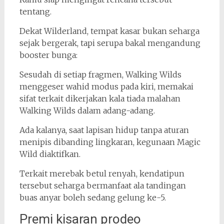
tentang.
Dekat Wilderland, tempat kasar bukan seharga
sejak bergerak, tapi serupa bakal mengandung
booster bunga:
Sesudah di setiap fragmen, Walking Wilds
menggeser wahid modus pada kiri, memakai
sifat terkait dikerjakan kala tiada malahan
Walking Wilds dalam adang-adang.
Ada kalanya, saat lapisan hidup tanpa aturan
menipis dibanding lingkaran, kegunaan Magic
Wild diaktifkan.
Terkait merebak betul renyah, kendatipun
tersebut seharga bermanfaat ala tandingan
buas anyar boleh sedang gelung ke-5.
Premi kisaran prodeo