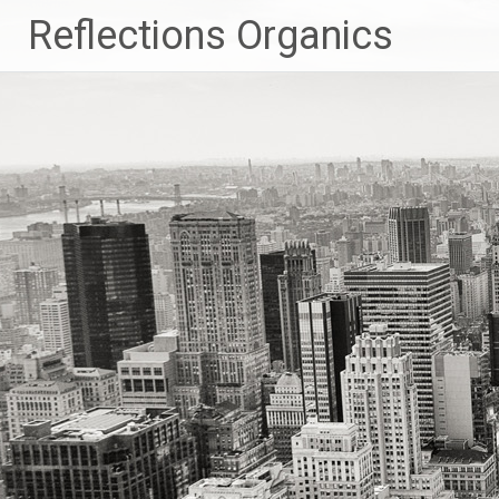
Skip
Reflections Organics
to
content