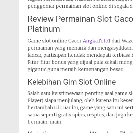
penggemar permainan slot online di segala d
Review Permainan Slot Gaco
Platinum
Game slot online Gacor
AngkaToto1
dari Waz
permainan yang menarik dan mengasyikkan.B
lancar, partisipan hendak mendapati terbias
Fitur-fitur bonus yang dijual pula sekali 
gigantic guna meraih kemenangan besar.
Kelebihan Gim Slot Online
Salah satu keistimewaan penting asal game sl
Player) siapa menjulang, oleh karena itu ke
bertambah.Di Luar itu, game yang satu ini se
sama seperti gratis spins, respins, dan juga
bermain-main.