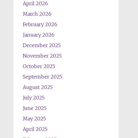
April 2026
March 2026
February 2026
January 2026
December 2025
November 2025
October 2025
September 2025
August 2025
July 2025
June 2025
May 2025
April 2025