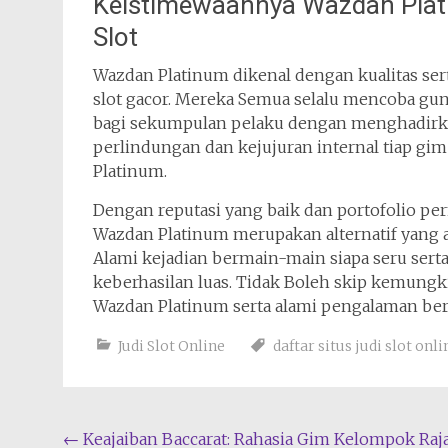
Keistimewaannya Wazdan Plat
Slot
Wazdan Platinum dikenal dengan kualitas s
slot gacor. Mereka Semua selalu mencoba g
bagi sekumpulan pelaku dengan menghadirkan 
perlindungan dan kejujuran internal tiap gim
Platinum.
Dengan reputasi yang baik dan portofolio per
Wazdan Platinum merupakan alternatif yang 
Alami kejadian bermain-main siapa seru ser
keberhasilan luas. Tidak Boleh skip kemungk
Wazdan Platinum serta alami pengalaman ber
Judi Slot Online
daftar situs judi slot onl
Post
←
Keajaiban Baccarat: Rahasia Gim Kelompok Raj