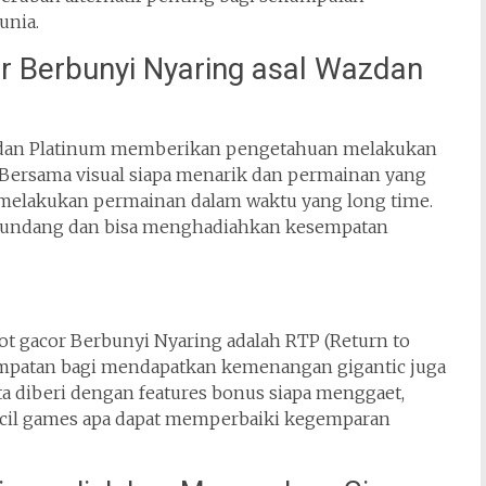
unia.
r Berbunyi Nyaring asal Wazdan
dan Platinum memberikan pengetahuan melakukan
ersama visual siapa menarik dan permainan yang
a melakukan permainan dalam waktu yang long time.
mengundang dan bisa menghadiahkan kesempatan
ot gacor Berbunyi Nyaring adalah RTP (Return to
sempatan bagi mendapatkan kemenangan gigantic juga
rta diberi dengan features bonus siapa menggaet,
 kecil games apa dapat memperbaiki kegemparan