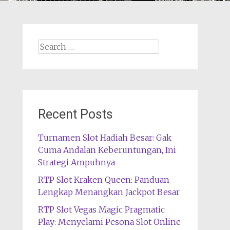
Search
for:
Recent Posts
Turnamen Slot Hadiah Besar: Gak
Cuma Andalan Keberuntungan, Ini
Strategi Ampuhnya
RTP Slot Kraken Queen: Panduan
Lengkap Menangkan Jackpot Besar
RTP Slot Vegas Magic Pragmatic
Play: Menyelami Pesona Slot Online