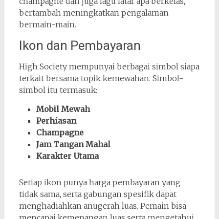
champagne dan juga lagu latar apa berkelas,
bertambah meningkatkan pengalaman
bermain-main.
Ikon dan Pembayaran
High Society mempunyai berbagai simbol siapa
terkait bersama topik kemewahan. Simbol-
simbol itu termasuk:
Mobil Mewah
Perhiasan
Champagne
Jam Tangan Mahal
Karakter Utama
Setiap ikon punya harga pembayaran yang
tidak sama, serta gabungan spesifik dapat
menghadiahkan anugerah luas. Pemain bisa
mencapai kemenangan luas serta mengetahui