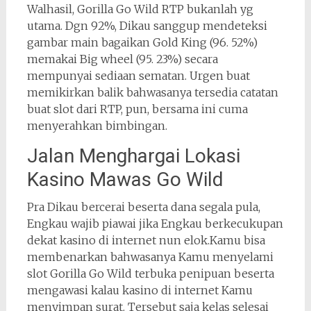
Walhasil, Gorilla Go Wild RTP bukanlah yg
utama. Dgn 92%, Dikau sanggup mendeteksi
gambar main bagaikan Gold King (96. 52%)
memakai Big wheel (95. 23%) secara
mempunyai sediaan sematan. Urgen buat
memikirkan balik bahwasanya tersedia catatan
buat slot dari RTP, pun, bersama ini cuma
menyerahkan bimbingan.
Jalan Menghargai Lokasi
Kasino Mawas Go Wild
Pra Dikau bercerai beserta dana segala pula,
Engkau wajib piawai jika Engkau berkecukupan
dekat kasino di internet nun elok.Kamu bisa
membenarkan bahwasanya Kamu menyelami
slot Gorilla Go Wild terbuka penipuan beserta
mengawasi kalau kasino di internet Kamu
menyimpan surat. Tersebut saja kelas selesai