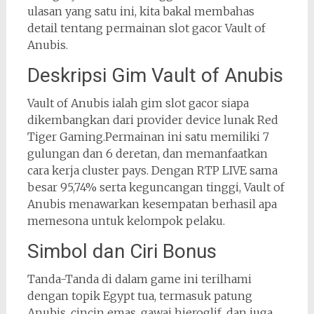
ulasan yang satu ini, kita bakal membahas
detail tentang permainan slot gacor Vault of
Anubis.
Deskripsi Gim Vault of Anubis
Vault of Anubis ialah gim slot gacor siapa
dikembangkan dari provider device lunak Red
Tiger Gaming.Permainan ini satu memiliki 7
gulungan dan 6 deretan, dan memanfaatkan
cara kerja cluster pays. Dengan RTP LIVE sama
besar 95,74% serta keguncangan tinggi, Vault of
Anubis menawarkan kesempatan berhasil apa
memesona untuk kelompok pelaku.
Simbol dan Ciri Bonus
Tanda-Tanda di dalam game ini terilhami
dengan topik Egypt tua, termasuk patung
Anubis, cincin emas, gawai hieroglif, dan juga