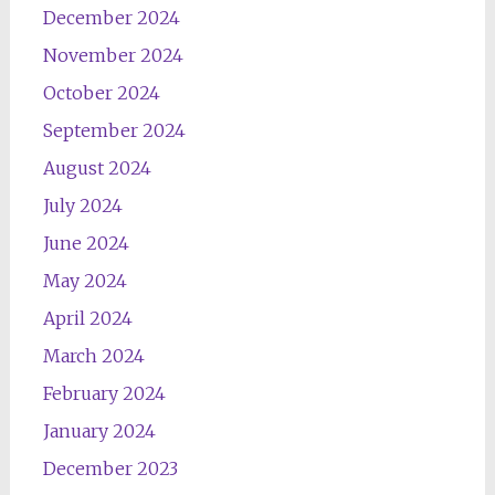
December 2024
November 2024
October 2024
September 2024
August 2024
July 2024
June 2024
May 2024
April 2024
March 2024
February 2024
January 2024
December 2023