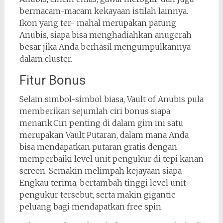
bermacam-macam kekayaan istilah lainnya.
Ikon yang ter- mahal merupakan patung
Anubis, siapa bisa menghadiahkan anugerah
besar jika Anda berhasil mengumpulkannya
dalam cluster.
Fitur Bonus
Selain simbol-simbol biasa, Vault of Anubis pula
memberikan sejumlah ciri bonus siapa
menarik.Ciri penting di dalam gim ini satu
merupakan Vault Putaran, dalam mana Anda
bisa mendapatkan putaran gratis dengan
memperbaiki level unit pengukur di tepi kanan
screen. Semakin melimpah kejayaan siapa
Engkau terima, bertambah tinggi level unit
pengukur tersebut, serta makin gigantic
peluang bagi mendapatkan free spin.