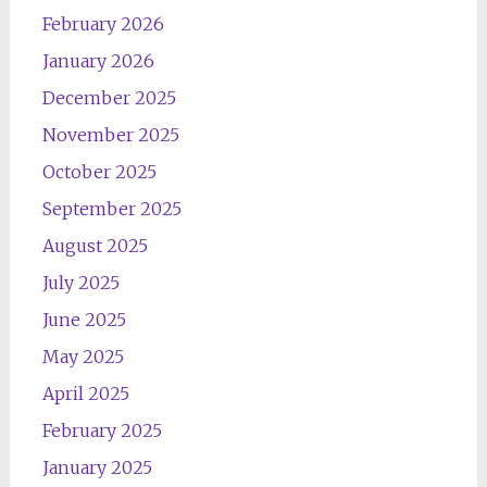
February 2026
January 2026
December 2025
November 2025
October 2025
September 2025
August 2025
July 2025
June 2025
May 2025
April 2025
February 2025
January 2025