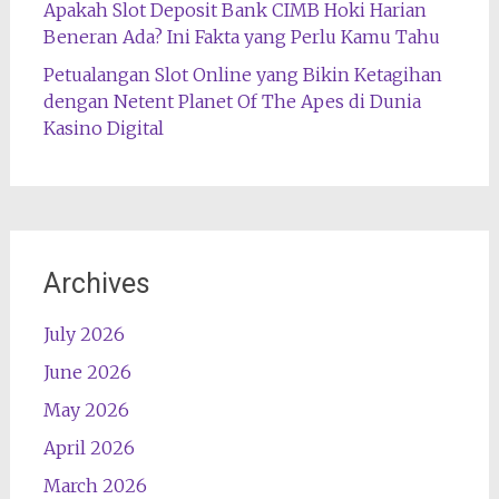
Apakah Slot Deposit Bank CIMB Hoki Harian
Beneran Ada? Ini Fakta yang Perlu Kamu Tahu
Petualangan Slot Online yang Bikin Ketagihan
dengan Netent Planet Of The Apes di Dunia
Kasino Digital
Archives
July 2026
June 2026
May 2026
April 2026
March 2026