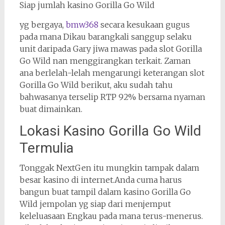
Siap jumlah kasino Gorilla Go Wild
yg bergaya,
bmw368
secara kesukaan gugus
pada mana Dikau barangkali sanggup selaku
unit daripada Gary jiwa mawas pada slot Gorilla
Go Wild nan menggirangkan terkait. Zaman
ana berlelah-lelah mengarungi keterangan slot
Gorilla Go Wild berikut, aku sudah tahu
bahwasanya terselip RTP 92% bersama nyaman
buat dimainkan.
Lokasi Kasino Gorilla Go Wild
Termulia
Tonggak NextGen itu mungkin tampak dalam
besar kasino di internet.Anda cuma harus
bangun buat tampil dalam kasino Gorilla Go
Wild jempolan yg siap dari menjemput
keleluasaan Engkau pada mana terus-menerus.