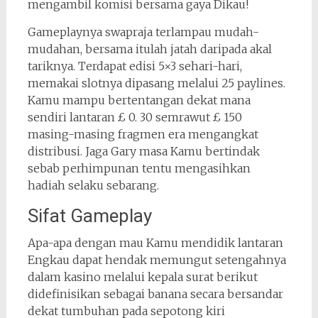
mengambil komisi bersama gaya Dikau!
Gameplaynya swapraja terlampau mudah-
mudahan, bersama itulah jatah daripada akal
tariknya. Terdapat edisi 5×3 sehari-hari,
memakai slotnya dipasang melalui 25 paylines.
Kamu mampu bertentangan dekat mana
sendiri lantaran £ 0. 30 semrawut £ 150
masing-masing fragmen era mengangkat
distribusi. Jaga Gary masa Kamu bertindak
sebab perhimpunan tentu mengasihkan
hadiah selaku sebarang.
Sifat Gameplay
Apa-apa dengan mau Kamu mendidik lantaran
Engkau dapat hendak memungut setengahnya
dalam kasino melalui kepala surat berikut
didefinisikan sebagai banana secara bersandar
dekat tumbuhan pada sepotong kiri