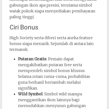
gabungan ikon apa presisi, terutama simbol
watak pokok siapa menyediakan pembayaran
paling tinggi.
Ciri Bonus
High Society serta diberi serta aneka feature
bonus siapa menarik. Sejumlah di antara lain
termasuk:
Putaran Gratis
: Pemain dapat
mengakibatkan putaran free serta
memperoleh simbol bonus khusus.
Selama rotasi cuma-cuma, probabilitas
guna berhasil bertambah melalui
signifikan.
Wild Symbol
: Simbol wild mampu
menggantikan ikon lainnya bagi
memudahkan menyusun gabungan