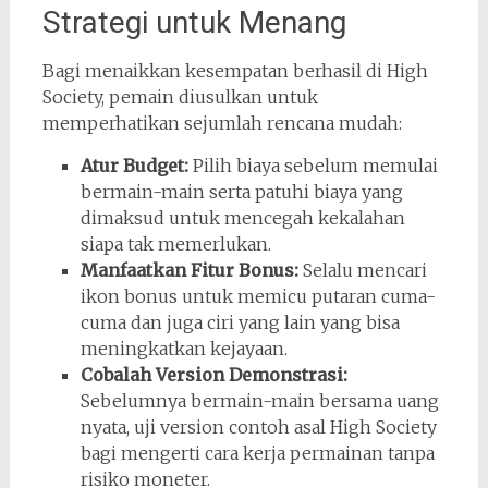
Strategi untuk Menang
Bagi menaikkan kesempatan berhasil di High
Society, pemain diusulkan untuk
memperhatikan sejumlah rencana mudah:
Atur Budget:
Pilih biaya sebelum memulai
bermain-main serta patuhi biaya yang
dimaksud untuk mencegah kekalahan
siapa tak memerlukan.
Manfaatkan Fitur Bonus:
Selalu mencari
ikon bonus untuk memicu putaran cuma-
cuma dan juga ciri yang lain yang bisa
meningkatkan kejayaan.
Cobalah Version Demonstrasi:
Sebelumnya bermain-main bersama uang
nyata, uji version contoh asal High Society
bagi mengerti cara kerja permainan tanpa
risiko moneter.