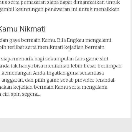
us serta pemasaran siapa dapat dimanfaatkan untuk
gambil keuntungan penawaran ini untuk menaikkan
 Kamu Nikmati
 dan gaya bermain Kamu. Bila Engkau mengalami
ih terlibat serta menikmati kejadian bermain.
si siapa menarik bagi sekumpulan fans game slot
Anda tak hanya bisa menikmati lebih besar berlimpah
s kemenangan Anda. Ingatlah guna senantiasa
anggaran, dan pilih game sebab provider terandal.
unakan kejadian bermain Kamu serta mengalami
 ciri spin segera.…