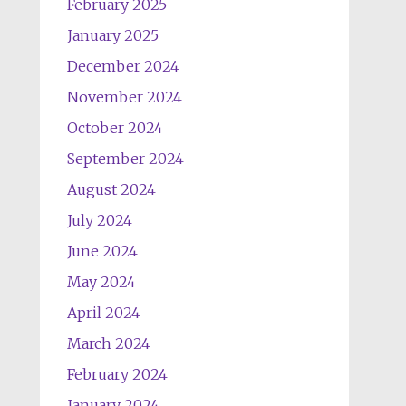
February 2025
January 2025
December 2024
November 2024
October 2024
September 2024
August 2024
July 2024
June 2024
May 2024
April 2024
March 2024
February 2024
January 2024