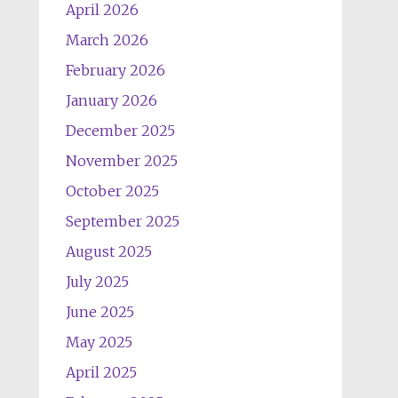
April 2026
March 2026
February 2026
January 2026
December 2025
November 2025
October 2025
September 2025
August 2025
July 2025
June 2025
May 2025
April 2025