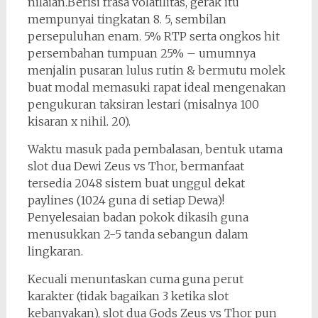
nilaian.Berisi frasa volatilitas, gerak itu
mempunyai tingkatan 8. 5, sembilan
persepuluhan enam. 5% RTP serta ongkos hit
persembahan tumpuan 25% – umumnya
menjalin pusaran lulus rutin & bermutu molek
buat modal memasuki rapat ideal mengenakan
pengukuran taksiran lestari (misalnya 100
kisaran x nihil. 20).
Waktu masuk pada pembalasan, bentuk utama
slot dua Dewi Zeus vs Thor, bermanfaat
tersedia 2048 sistem buat unggul dekat
paylines (1024 guna di setiap Dewa)!
Penyelesaian badan pokok dikasih guna
menusukkan 2-5 tanda sebangun dalam
lingkaran.
Kecuali menuntaskan cuma guna perut
karakter (tidak bagaikan 3 ketika slot
kebanyakan), slot dua Gods Zeus vs Thor pun