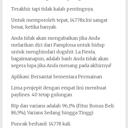
Terakhir tapi tidak kalah pentingnya,
Untuk memperoleh tepat, 14.778x.Ini sangat
besar, ketika banyak.
Anda tidak akan mengabaikan jika Anda
melarikan diri dari Pamplona untuk hidup
untuk menghindari dogshit. La Fiesta,
bagaimanapun, adalah bash Anda tidak akan
segera lupa jika Anda menang pada akhirnya!
Aplikasi: Bersantai Sementara Permainan
Lima penjepit dengan empat lini membuat
paylines. 40 tetap gulungan
Rtp dan varians adalah 96,1% (Fitur Bonus Beli:
86,5%), Varians Sedang hingga Tinggi
Puncak berhasil: 14.778 kali.