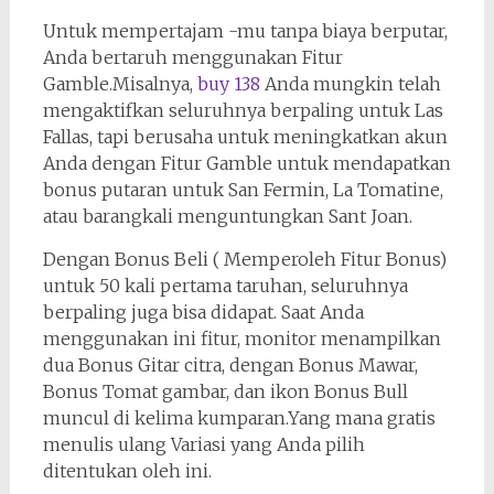
Untuk mempertajam -mu tanpa biaya berputar,
Anda bertaruh menggunakan Fitur
Gamble.Misalnya,
buy 138
Anda mungkin telah
mengaktifkan seluruhnya berpaling untuk Las
Fallas, tapi berusaha untuk meningkatkan akun
Anda dengan Fitur Gamble untuk mendapatkan
bonus putaran untuk San Fermin, La Tomatine,
atau barangkali menguntungkan Sant Joan.
Dengan Bonus Beli ( Memperoleh Fitur Bonus)
untuk 50 kali pertama taruhan, seluruhnya
berpaling juga bisa didapat. Saat Anda
menggunakan ini fitur, monitor menampilkan
dua Bonus Gitar citra, dengan Bonus Mawar,
Bonus Tomat gambar, dan ikon Bonus Bull
muncul di kelima kumparan.Yang mana gratis
menulis ulang Variasi yang Anda pilih
ditentukan oleh ini.