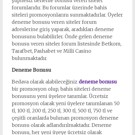
şüphesiz deneme bonusu veren siteler
forumlarıdır. Bu forumlar üzerinde bahis
siteleri promosyonlarını sunmaktadırlar. Üyeler
deneme bonusu veren siteler forum
adreslerine giriş yaparak, aradıkları deneme
bonusunu bulabilirler. Önde gelen deneme
bonusu veren siteler forum listesinde Betkom,
Tarafbet, Pashabet ve Milli Casino
bulunmaktadır.
Deneme Bonusu
Bedava olarak alabileceğiniz
deneme bonusu
bir promosyon olup, bahis siteleri deneme
bonusunu yeni üyelere tanımlar. Ücretsiz
promosyon olarak yeni üyelere tanımlanan 50
tl, 100 tl, 200 tl, 250 tl, 300 tl, 500 tl, 750 tl ve
çeşitli oranlarda bulunan promosyon deneme
bonusu olarak adlandırılmaktadır. Deneme
bonusu, her yeni üyeye ücretsiz olarak