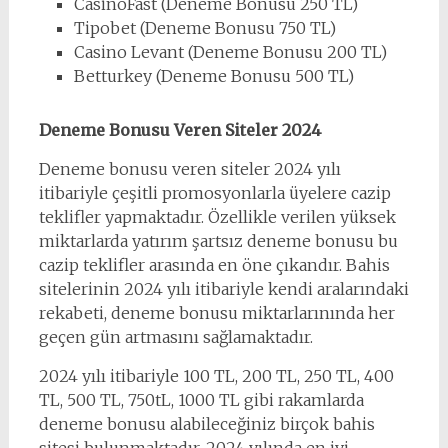
CasinoFast (Deneme Bonusu 250 TL)
Tipobet (Deneme Bonusu 750 TL)
Casino Levant (Deneme Bonusu 200 TL)
Betturkey (Deneme Bonusu 500 TL)
Deneme Bonusu Veren Siteler 2024
Deneme bonusu veren siteler 2024 yılı
itibariyle çeşitli promosyonlarla üyelere cazip
teklifler yapmaktadır. Özellikle verilen yüksek
miktarlarda yatırım şartsız deneme bonusu bu
cazip teklifler arasında en öne çıkandır. Bahis
sitelerinin 2024 yılı itibariyle kendi aralarındaki
rekabeti, deneme bonusu miktarlarınında her
geçen gün artmasını sağlamaktadır.
2024 yılı itibariyle 100 TL, 200 TL, 250 TL, 400
TL, 500 TL, 750tL, 1000 TL gibi rakamlarda
deneme bonusu alabileceğiniz birçok bahis