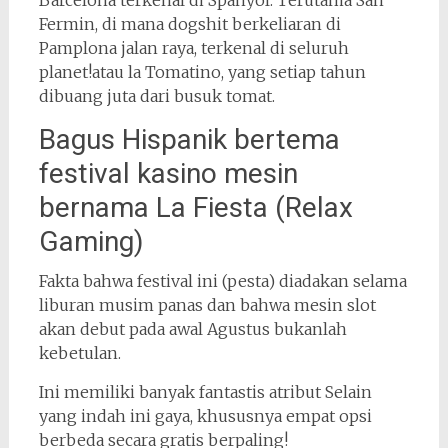
Barcelona terkenal di Spanyol. Terutama San
Fermin, di mana dogshit berkeliaran di
Pamplona jalan raya, terkenal di seluruh
planet!atau la Tomatino, yang setiap tahun
dibuang juta dari busuk tomat.
Bagus Hispanik bertema
festival kasino mesin
bernama La Fiesta (Relax
Gaming)
Fakta bahwa festival ini (pesta) diadakan selama
liburan musim panas dan bahwa mesin slot
akan debut pada awal Agustus bukanlah
kebetulan.
Ini memiliki banyak fantastis atribut Selain
yang indah ini gaya, khususnya empat opsi
berbeda secara gratis berpaling!