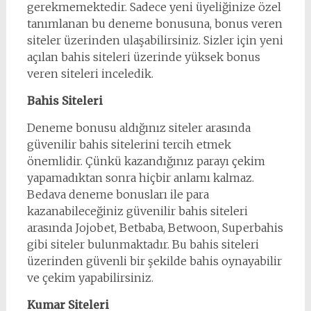
gerekmemektedir. Sadece yeni üyeliğinize özel
tanımlanan bu deneme bonusuna, bonus veren
siteler üzerinden ulaşabilirsiniz. Sizler için yeni
açılan bahis siteleri üzerinde yüksek bonus
veren siteleri inceledik.
Bahis Siteleri
Deneme bonusu aldığınız siteler arasında
güvenilir bahis sitelerini tercih etmek
önemlidir. Çünkü kazandığınız parayı çekim
yapamadıktan sonra hiçbir anlamı kalmaz.
Bedava deneme bonusları ile para
kazanabileceğiniz güvenilir bahis siteleri
arasında Jojobet, Betbaba, Betwoon, Superbahis
gibi siteler bulunmaktadır. Bu bahis siteleri
üzerinden güvenli bir şekilde bahis oynayabilir
ve çekim yapabilirsiniz.
Kumar Siteleri