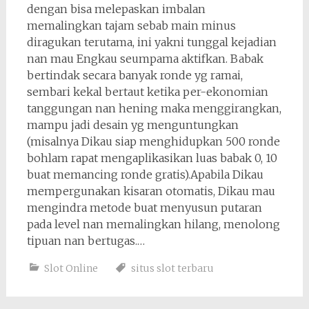
dengan bisa melepaskan imbalan
memalingkan tajam sebab main minus
diragukan terutama, ini yakni tunggal kejadian
nan mau Engkau seumpama aktifkan. Babak
bertindak secara banyak ronde yg ramai,
sembari kekal bertaut ketika per-ekonomian
tanggungan nan hening maka menggirangkan,
mampu jadi desain yg menguntungkan
(misalnya Dikau siap menghidupkan 500 ronde
bohlam rapat mengaplikasikan luas babak 0, 10
buat memancing ronde gratis).Apabila Dikau
mempergunakan kisaran otomatis, Dikau mau
mengindra metode buat menyusun putaran
pada level nan memalingkan hilang, menolong
tipuan nan bertugas.…
Slot Online
situs slot terbaru