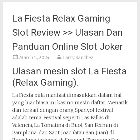
La Fiesta Relax Gaming
Slot Review >> Ulasan Dan
Panduan Online Slot Joker
March 2, 2024
Larry Sanchez
Ulasan mesin slot La Fiesta
(Relax Gaming).
La Fiesta pula manfaat dimasukkan dalam hal
yang luar biasa ini kasino mesin daftar. Menarik
dan terkait dengan orang Spanyol festival
adalah tema. Festival seperti Las Fallas di
Valencia, La Tomatina di Buol, San Fermin di
Pamplona, dan Sant Joan (atau San Juan) di