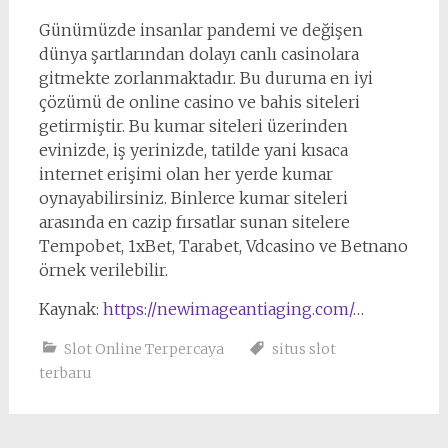
Günümüzde insanlar pandemi ve değişen
dünya şartlarından dolayı canlı casinolara
gitmekte zorlanmaktadır. Bu duruma en iyi
çözümü de online casino ve bahis siteleri
getirmiştir. Bu kumar siteleri üzerinden
evinizde, iş yerinizde, tatilde yani kısaca
internet erişimi olan her yerde kumar
oynayabilirsiniz. Binlerce kumar siteleri
arasında en cazip fırsatlar sunan sitelere
Tempobet, 1xBet, Tarabet, Vdcasino ve Betnano
örnek verilebilir.
Kaynak:
https://newimageantiaging.com/
…
Slot Online Terpercaya
situs slot
terbaru