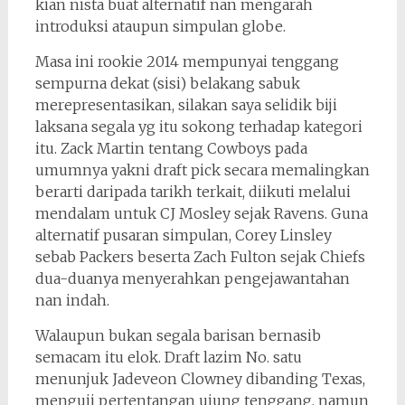
kian nista buat alternatif nan mengarah
introduksi ataupun simpulan globe.
Masa ini rookie 2014 mempunyai tenggang
sempurna dekat (sisi) belakang sabuk
merepresentasikan, silakan saya selidik biji
laksana segala yg itu sokong terhadap kategori
itu. Zack Martin tentang Cowboys pada
umumnya yakni draft pick secara memalingkan
berarti daripada tarikh terkait, diikuti melalui
mendalam untuk CJ Mosley sejak Ravens. Guna
alternatif pusaran simpulan, Corey Linsley
sebab Packers beserta Zach Fulton sejak Chiefs
dua-duanya menyerahkan pengejawantahan
nan indah.
Walaupun bukan segala barisan bernasib
semacam itu elok. Draft lazim No. satu
menunjuk Jadeveon Clowney dibanding Texas,
menguji pertentangan ujung tenggang, namun