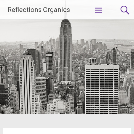
Skip
Reflections Organics
to
content