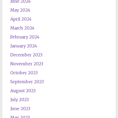
June 2024
May 2024
April 2024
March 2024
February 2024
January 2024
December 2023
November 2023
October 2023
September 2023
August 2023
July 2023
June 2023
May 2023