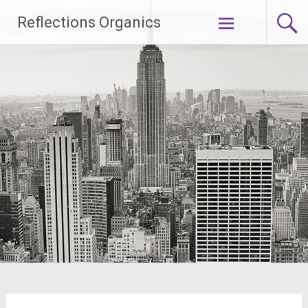
Skip
Reflections Organics
to
content