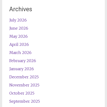
Archives
July 2026
June 2026
May 2026
April 2026
March 2026
February 2026
January 2026
December 2025
November 2025
October 2025
September 2025