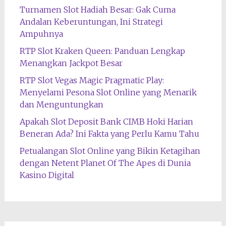
Turnamen Slot Hadiah Besar: Gak Cuma
Andalan Keberuntungan, Ini Strategi
Ampuhnya
RTP Slot Kraken Queen: Panduan Lengkap
Menangkan Jackpot Besar
RTP Slot Vegas Magic Pragmatic Play:
Menyelami Pesona Slot Online yang Menarik
dan Menguntungkan
Apakah Slot Deposit Bank CIMB Hoki Harian
Beneran Ada? Ini Fakta yang Perlu Kamu Tahu
Petualangan Slot Online yang Bikin Ketagihan
dengan Netent Planet Of The Apes di Dunia
Kasino Digital