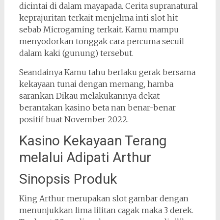
dicintai di dalam mayapada. Cerita supranatural
keprajuritan terkait menjelma inti slot hit
sebab Microgaming terkait. Kamu mampu
menyodorkan tonggak cara percuma secuil
dalam kaki (gunung) tersebut.
Seandainya Kamu tahu berlaku gerak bersama
kekayaan tunai dengan memang, hamba
sarankan Dikau melakukannya dekat
berantakan kasino beta nan benar-benar
positif buat November 2022.
Kasino Kekayaan Terang
melalui Adipati Arthur
Sinopsis Produk
King Arthur merupakan slot gambar dengan
menunjukkan lima lilitan cagak maka 3 derek.