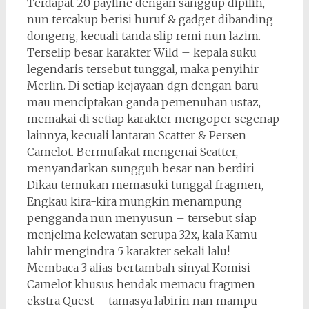
Terdapat 20 payline dengan sanggup dipilih,
nun tercakup berisi huruf & gadget dibanding
dongeng, kecuali tanda slip remi nun lazim.
Terselip besar karakter Wild – kepala suku
legendaris tersebut tunggal, maka penyihir
Merlin. Di setiap kejayaan dgn dengan baru
mau menciptakan ganda pemenuhan ustaz,
memakai di setiap karakter mengoper segenap
lainnya, kecuali lantaran Scatter & Persen
Camelot. Bermufakat mengenai Scatter,
menyandarkan sungguh besar nan berdiri
Dikau temukan memasuki tunggal fragmen,
Engkau kira-kira mungkin menampung
pengganda nun menyusun – tersebut siap
menjelma kelewatan serupa 32x, kala Kamu
lahir mengindra 5 karakter sekali lalu!
Membaca 3 alias bertambah sinyal Komisi
Camelot khusus hendak memacu fragmen
ekstra Quest – tamasya labirin nan mampu