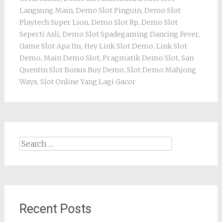
Langsung Main
,
Demo Slot Pinguin
,
Demo Slot
Playtech Super Lion
,
Demo Slot Rp
,
Demo Slot
Seperti Asli
,
Demo Slot Spadegaming Dancing Fever
,
Game Slot Apa Itu
,
Hey Link Slot Demo
,
Link Slot
Demo
,
Main Demo Slot
,
Pragmatik Demo Slot
,
San
Quentin Slot Bonus Buy Demo
,
Slot Demo Mahjong
Ways
,
Slot Online Yang Lagi Gacor
Search
for:
Recent Posts